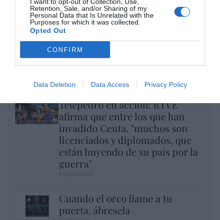
I want to opt-out of Collection, Use,
Retention, Sale, and/or Sharing of my
Personal Data that Is Unrelated with the
Purposes for which it was collected.
Opted Out
CONFIRM
El regalo de 'Mojamé'
Hispanidad
Data Deletion
Data Access
Privacy Policy
Telepedro en acción: RTVE
afirma que entre los que han
invadido Ceuta, "muchos son
licenciados y diplomados, que
están huyendo de su país por la
guerra"
Hispanidad
Cuando el orco llame a tu
puerta, ábresela
Redacción