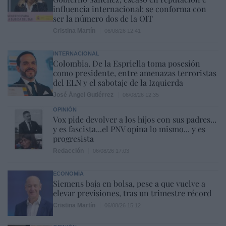
influencia internacional: se conforma con
ser la número dos de la OIT
Cristina Martín
06/08/26 12:41
INTERNACIONAL
Colombia. De la Espriella toma posesión
como presidente, entre amenazas terroristas
del ELN y el sabotaje de la Izquierda
José Ángel Gutiérrez
06/08/26 12:35
OPINIÓN
Vox pide devolver a los hijos con sus padres...
y es fascista...el PNV opina lo mismo... y es
progresista
Redacción
06/08/26 17:03
ECONOMÍA
Siemens baja en bolsa, pese a que vuelve a
elevar previsiones, tras un trimestre récord
Cristina Martín
06/08/26 15:12