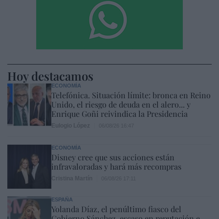
Hoy destacamos
ECONOMÍA
Telefónica. Situación límite: bronca en Reino
Unido, el riesgo de deuda en el alero... y
Enrique Goñi reivindica la Presidencia
Eulogio López
06/08/26 16:47
ECONOMÍA
Disney cree que sus acciones están
infravaloradas y hará más recompras
Cristina Martín
06/08/26 17:11
ESPAÑA
Yolanda Díaz, el penúltimo fiasco del
Gobierno Sánchez, escaso en reputación e