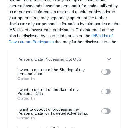
interest-based ads based on personal information utilized by
El IBEX 35 cerró la sesión del miércoles en
us or personal information disclosed to third parties prior to
los 20.057 puntos, un nuevo récord
your opt-out. You may separately opt-out of the further
disclosure of your personal information by third parties on the
Eulogio López
IAB’s list of downstream participants. This information may
also be disclosed by us to third parties on the
IAB’s List of
Ceuta. Nuestra Señora de África:
Downstream Participants
that may further disclose it to other
convertir al musulmán
third parties.
Eulogio López
Personal Data Processing Opt Outs
No perdamos el norte: la
I want to opt-out of the Sharing of my
emigración es mala
personal data.
Opted In
Eulogio López
Argumentos
I want to opt-out of the Sale of my
Personal Data.
Opted In
I want to opt-out of processing my
Personal Data for Targeted Advertising.
Opted In