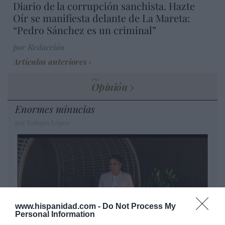
Diario de la corrupción sanchista. Hazte
Oír se manifiesta delante de La Mareta:
“Pedro Sánchez es un criminal”
por Redacción
Artículos anteriores
Opinión
Enormes minucias
por Eulogio López
www.hispanidad.com -
Do Not Process My
Personal Information