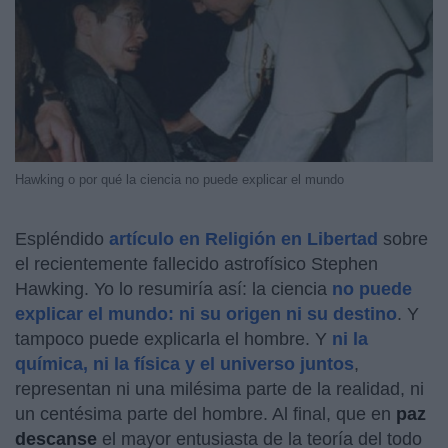
Hawking o por qué la ciencia no puede explicar el mundo
Espléndido
artículo en Religión en Libertad
sobre
el recientemente fallecido astrofísico Stephen
Hawking.
Yo lo resumiría así: la ciencia
no puede
explicar el mundo: ni su origen ni su destino
. Y
tampoco puede explicarla el hombre. Y
ni la
química, ni la física y el universo juntos
,
representan ni una milésima parte de la realidad, ni
un centésima parte del hombre. Al final, que en
paz
descanse
el mayor entusiasta de la teoría del todo