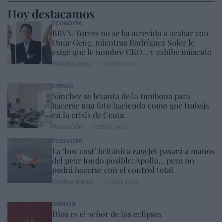
Hoy destacamos
ECONOMÍA
BBVA. Torres no se ha atrevido a acabar con
Onur Genç, mientras Rodríguez Soler le
exige que le nombre CEO... y exhibe músculo
Eulogio López
07/08/26 07:57
ESPAÑA
Sánchez se levanta de la tumbona para
hacerse una foto haciendo como que trabaja
en la crisis de Ceuta
Redacción
07/08/26 14:10
ECONOMÍA
La ‘low cost’ británica easyJet pasará a manos
del peor fondo posible: Apollo... pero no
podrá hacerse con el control total
Cristina Martín
07/08/26 14:09
OPINIÓN
Dios es el señor de los eclipses