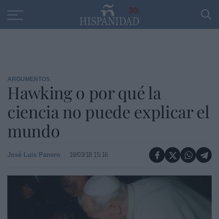
Educación
Entrevistas
PP
SANTANDER
R
30
ARGUMENTOS
Hawking o por qué la
ciencia no puede explicar el
mundo
José Luis Panero
19/03/18 15:16