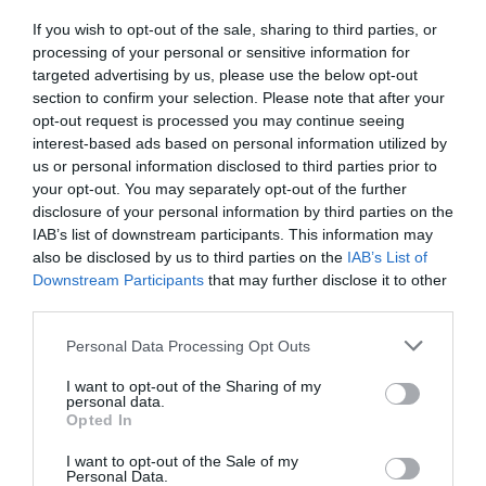
If you wish to opt-out of the sale, sharing to third parties, or
processing of your personal or sensitive information for
Isabel Pantoja pierde dos pleitos con
targeted advertising by us, please use the below opt-out
Hacienda por 700.000 euros... suma y
section to confirm your selection. Please note that after your
sigue
opt-out request is processed you may continue seeing
Eulogio López
interest-based ads based on personal information utilized by
us or personal information disclosed to third parties prior to
your opt-out. You may separately opt-out of the further
El IBEX 35 cerró la sesión del
disclosure of your personal information by third parties on the
miércoles en los 20.057 puntos,
IAB’s list of downstream participants. This information may
un nuevo récord
also be disclosed by us to third parties on the
IAB’s List of
Eulogio López
Downstream Participants
that may further disclose it to other
third parties.
Ceuta. Nuestra Señora de África:
Personal Data Processing Opt Outs
convertir al musulmán
Eulogio López
I want to opt-out of the Sharing of my
personal data.
Argumentos
Opted In
I want to opt-out of the Sale of my
Personal Data.