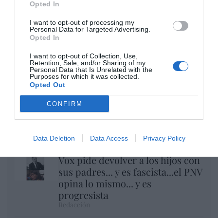
Opted In
I want to opt-out of processing my
Personal Data for Targeted Advertising.
Opted In
I want to opt-out of Collection, Use,
Retention, Sale, and/or Sharing of my
Personal Data that Is Unrelated with the
Purposes for which it was collected.
Opted Out
Eclipse Sánchez: "No te olvides de las gafas
CONFIRM
protectoras. Así, el 12 de agosto sólo
tendrás que mirar al cielo"
Hispanidad
Data Deletion
Data Access
Privacy Policy
Vox pide devolver a los hijos con
sus padres... y es fascista...el PNV
opina lo mismo... y es
progresista
Redacción