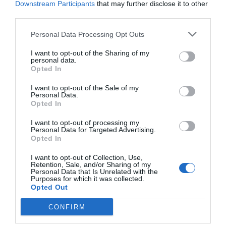
Downstream Participants
that may further disclose it to other
third parties.
Personal Data Processing Opt Outs
Nokia, Ericsson... Huawei: lo que importan
I want to opt-out of the Sharing of my
son las patentes
personal data.
Eulogio López
Opted In
I want to opt-out of the Sale of my
Isabel Pantoja pierde dos pleitos
Personal Data.
Opted In
con Hacienda por 700.000
euros... suma y sigue
I want to opt-out of processing my
Eulogio López
Personal Data for Targeted Advertising.
Opted In
El IBEX 35 cerró la sesión del
I want to opt-out of Collection, Use,
miércoles en los 20.057 puntos,
Retention, Sale, and/or Sharing of my
Personal Data that Is Unrelated with the
un nuevo récord
Purposes for which it was collected.
Opted Out
Eulogio López
Argumentos
CONFIRM