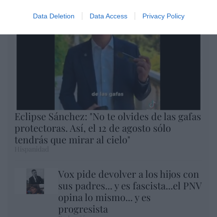
Data Deletion
Data Access
Privacy Policy
Eclipse Sánchez: "No te olvides de las gafas
protectoras. Así, el 12 de agosto sólo
tendrás que mirar al cielo"
Hispanidad
Vox pide devolver a los hijos con
sus padres... y es fascista...el PNV
opina lo mismo... y es
progresista