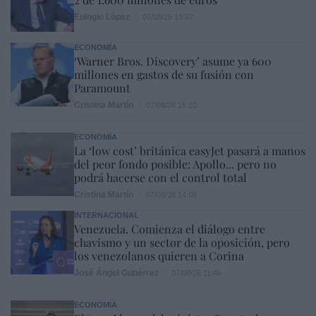
Eulogio López
07/08/26 15:07
ECONOMÍA
‘Warner Bros. Discovery’ asume ya 600
millones en gastos de su fusión con
Paramount
Cristina Martín
07/08/26 15:10
ECONOMÍA
La ‘low cost’ británica easyJet pasará a manos
del peor fondo posible: Apollo... pero no
podrá hacerse con el control total
Cristina Martín
07/08/26 14:09
INTERNACIONAL
Venezuela. Comienza el diálogo entre
chavismo y un sector de la oposición, pero
los venezolanos quieren a Corina
José Ángel Gutiérrez
07/08/26 11:46
ECONOMÍA