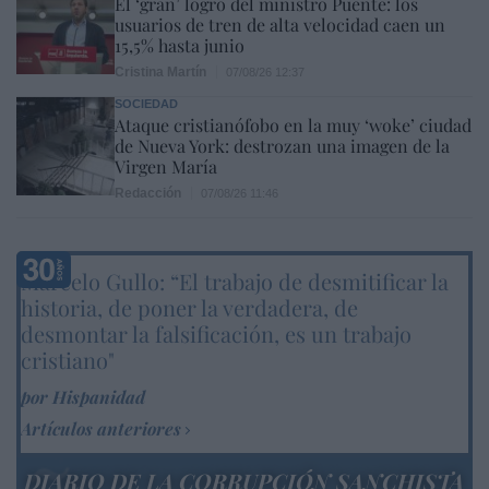
El ‘gran’ logro del ministro Puente: los
usuarios de tren de alta velocidad caen un
15,5% hasta junio
Cristina Martín
07/08/26 12:37
SOCIEDAD
Ataque cristianófobo en la muy ‘woke’ ciudad
de Nueva York: destrozan una imagen de la
Virgen María
Redacción
07/08/26 11:46
Marcelo Gullo: “El trabajo de desmitificar la
historia, de poner la verdadera, de
desmontar la falsificación, es un trabajo
cristiano"
por Hispanidad
Artículos anteriores
DIARIO DE LA CORRUPCIÓN SANCHISTA