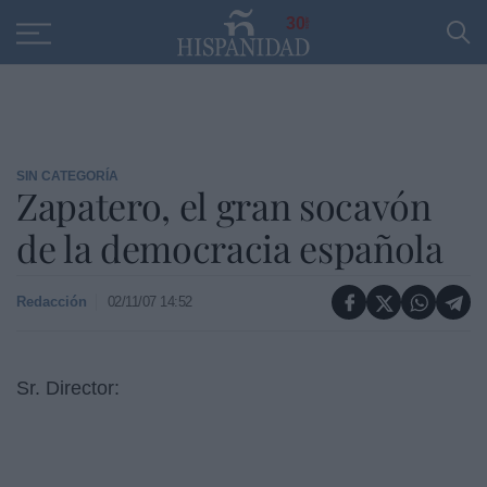
Educación
Entrevistas
PP
SANTANDER
R
30
SIN CATEGORÍA
Zapatero, el gran socavón
de la democracia española
Redacción
02/11/07 14:52
Sr. Director: