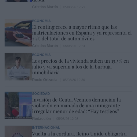
Cristina Martín
05/08/26 17:27
ECONOMÍA
El renting crece a mayor ritmo que las
matriculaciones en España y ya representa el
23% del total de automóviles
Cristina Martín
05/08/26 17:31
ECONOMÍA
Los precios de la vivienda suben un 15,5% en
julio y ya superan a los de la burbuja
inmobiliaria
Rocío Orizaola
05/08/26 12:30
SOCIEDAD
Invasión de Ceuta. Vecinos denuncian la
violación en manada de una inmigrante
irregular menor de edad: “Hay testigos”
Redacción
05/08/26 12:03
INTERNACIONAL
Vuelta a la cordura. Reino Unido obligará a