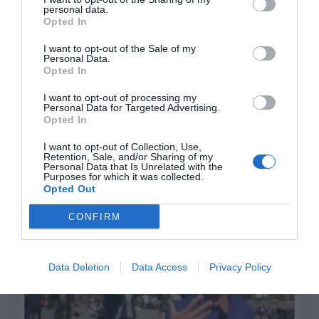
No perdamos el norte: la emigración es
personal data.
Opted In
mala
Eulogio López
I want to opt-out of the Sale of my
Personal Data.
Opted In
Milagros de nuestro tiempo
Eulogio López
I want to opt-out of processing my
Personal Data for Targeted Advertising.
Opted In
Confiad: yo he vencido al mundo
I want to opt-out of Collection, Use,
Eulogio López
Retention, Sale, and/or Sharing of my
Personal Data that Is Unrelated with the
Purposes for which it was collected.
Argumentos
Opted Out
CONFIRM
Data Deletion
Data Access
Privacy Policy