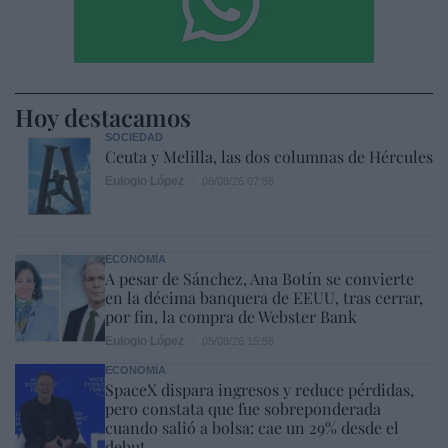
Hoy destacamos
SOCIEDAD
Ceuta y Melilla, las dos columnas de Hércules
Eulogio López
06/08/26 07:58
ECONOMÍA
A pesar de Sánchez, Ana Botín se convierte
en la décima banquera de EEUU, tras cerrar,
por fin, la compra de Webster Bank
Eulogio López
05/08/26 15:58
ECONOMÍA
SpaceX dispara ingresos y reduce pérdidas,
pero constata que fue sobreponderada
cuando salió a bolsa: cae un 29% desde el
debut