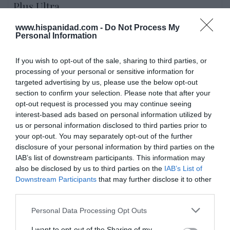
Plus Ultra
por Redacción
www.hispanidad.com -
Do Not Process My
Personal Information
Artículos anteriores
If you wish to opt-out of the sale, sharing to third parties, or
Opinión
processing of your personal or sensitive information for
targeted advertising by us, please use the below opt-out
Enormes minucias
section to confirm your selection. Please note that after your
por Eulogio López
opt-out request is processed you may continue seeing
interest-based ads based on personal information utilized by
us or personal information disclosed to third parties prior to
your opt-out. You may separately opt-out of the further
disclosure of your personal information by third parties on the
IAB’s list of downstream participants. This information may
also be disclosed by us to third parties on the
IAB’s List of
Downstream Participants
that may further disclose it to other
third parties.
Personal Data Processing Opt Outs
I want to opt-out of the Sharing of my