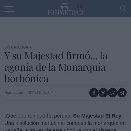
Educación
Entrevistas
PP
SANTANDER
R
30
SIN CATEGORÍA
Y su Majestad firmó... la
agonía de la Monarquía
borbónica
Redacción
04/03/10 15:07
¡Qué oportunidad ha perdido
Su Majestad El Rey
!
Una institución mortecina, como es la monarquía en
España, a través de este choque con el sistema,