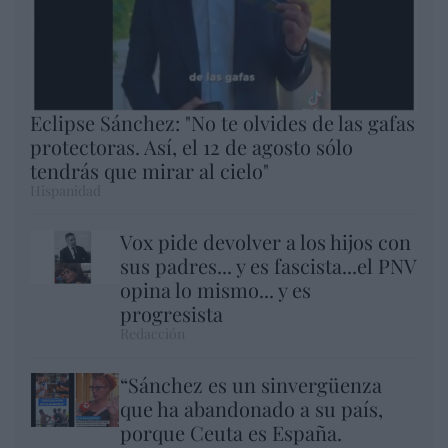
Eclipse Sánchez: "No te olvides de las gafas
protectoras. Así, el 12 de agosto sólo
tendrás que mirar al cielo"
Hispanidad
Vox pide devolver a los hijos con
sus padres... y es fascista...el PNV
opina lo mismo... y es
progresista
Redacción
“Sánchez es un sinvergüenza
que ha abandonado a su país,
porque Ceuta es España.