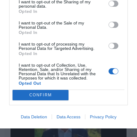
I want to opt-out of the Sharing of my
Eulogio López
personal data.
Opted In
Isabel Pantoja pierde dos pleitos
I want to opt-out of the Sale of my
Personal Data.
con Hacienda por 700.000
Opted In
euros... suma y sigue
Eulogio López
I want to opt-out of processing my
Personal Data for Targeted Advertising.
Opted In
El IBEX 35 cerró la sesión del
miércoles en los 20.057 puntos,
I want to opt-out of Collection, Use,
Retention, Sale, and/or Sharing of my
un nuevo récord
Personal Data that Is Unrelated with the
Purposes for which it was collected.
Eulogio López
Opted Out
Argumentos
CONFIRM
Data Deletion
Data Access
Privacy Policy