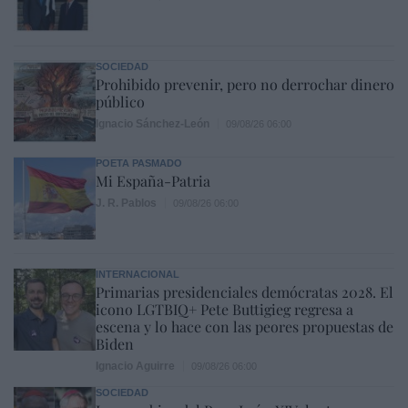
SOCIEDAD
Prohibido prevenir, pero no derrochar dinero
público
Ignacio Sánchez-León
09/08/26 06:00
POETA PASMADO
Mi España-Patria
J. R. Pablos
09/08/26 06:00
INTERNACIONAL
Primarias presidenciales demócratas 2028. El
icono LGTBIQ+ Pete Buttigieg regresa a
escena y lo hace con las peores propuestas de
Biden
Ignacio Aguirre
09/08/26 06:00
SOCIEDAD