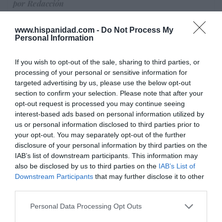
por Redacción
Artículos anteriores
www.hispanidad.com -
Do Not Process My
Personal Information
Opinión
Enormes minucias
If you wish to opt-out of the sale, sharing to third parties, or
processing of your personal or sensitive information for
por Eulogio López
targeted advertising by us, please use the below opt-out
section to confirm your selection. Please note that after your
opt-out request is processed you may continue seeing
interest-based ads based on personal information utilized by
us or personal information disclosed to third parties prior to
your opt-out. You may separately opt-out of the further
disclosure of your personal information by third parties on the
IAB’s list of downstream participants. This information may
also be disclosed by us to third parties on the
IAB’s List of
Downstream Participants
that may further disclose it to other
third parties.
Personal Data Processing Opt Outs
Nokia, Ericsson... Huawei: lo que importan
son las patentes