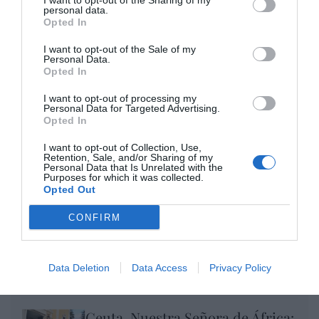
I want to opt-out of the Sharing of my
Opinión
personal data.
Opted In
Enormes minucias
I want to opt-out of the Sale of my
por Eulogio López
Personal Data.
Opted In
I want to opt-out of processing my
Personal Data for Targeted Advertising.
Opted In
I want to opt-out of Collection, Use,
Retention, Sale, and/or Sharing of my
Personal Data that Is Unrelated with the
Purposes for which it was collected.
Opted Out
CONFIRM
El IBEX 35 cerró la sesión del miércoles en
los 20.057 puntos, un nuevo récord
Data Deletion
Data Access
Privacy Policy
Eulogio López
Ceuta. Nuestra Señora de África: