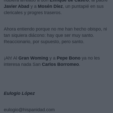
hubiera arreado a don
Enrique de
Castro
, al padre
Javier Abad
y a
Mosén Díez
, un puntapié en sus
clericales y progres traseros.
Ahora entiendo porque no me han hecho obispo, ni
tan siquiera diácono: hay que ser muy santo.
Reaccionario, por supuesto, pero santo.
¡Ah! Al
Gran Woming
y a
Pepe Bono
ya no les
interesa nada San
Carlos Borromeo
.
Eulogio López
eulogio@hispanidad.com