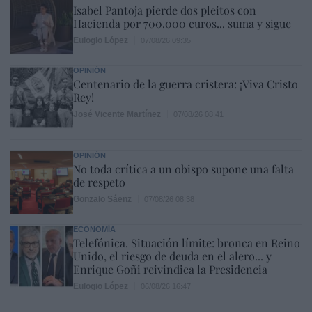
Isabel Pantoja pierde dos pleitos con
Hacienda por 700.000 euros... suma y sigue
Eulogio López
07/08/26 09:35
OPINIÓN
Centenario de la guerra cristera: ¡Viva Cristo
Rey!
José Vicente Martínez
07/08/26 08:41
OPINIÓN
No toda crítica a un obispo supone una falta
de respeto
Gonzalo Sáenz
07/08/26 08:38
ECONOMÍA
Telefónica. Situación límite: bronca en Reino
Unido, el riesgo de deuda en el alero... y
Enrique Goñi reivindica la Presidencia
Eulogio López
06/08/26 16:47