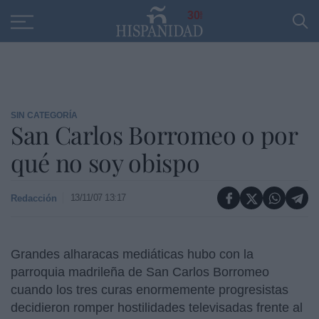
Educación
Entrevistas
PP
SANTANDER
R
30
SIN CATEGORÍA
San Carlos Borromeo o por
qué no soy obispo
13/11/07 13:17
Redacción
Grandes alharacas mediáticas hubo con la
parroquia madrileña de San Carlos Borromeo
cuando los tres curas enormemente progresistas
decidieron romper hostilidades televisadas frente al