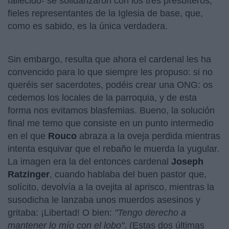
fallecido- se solidarizaron con los tres presbíteros,
fieles representantes de la Iglesia de base, que,
como es sabido, es la única verdadera.
Sin embargo, resulta que ahora el cardenal les ha
convencido para lo que siempre les propuso: si no
queréis ser sacerdotes, podéis crear una ONG: os
cedemos los locales de la parroquia, y de esta
forma nos evitamos blasfemias. Bueno, la solución
final me temo que consiste en un punto intermedio
en el que
Rouco
abraza a la oveja perdida mientras
intenta esquivar que el rebaño le muerda la yugular.
La imagen era la del entonces cardenal
Joseph
Ratzinger
, cuando hablaba del buen pastor que,
solícito, devolvía a la ovejita al aprisco, mientras la
susodicha le lanzaba unos muerdos asesinos y
gritaba: ¡Libertad! O bien:
"Tengo derecho a
mantener lo mío con el lobo"
. (Estas dos últimas