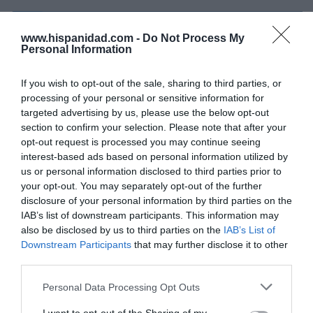
Marcelo Gullo: “El trabajo de desmitificar la
www.hispanidad.com -
Do Not Process My
historia, de poner la verdadera, de
Personal Information
desmontar la falsificación, es un trabajo
cristiano"
If you wish to opt-out of the sale, sharing to third parties, or
processing of your personal or sensitive information for
por Hispanidad
targeted advertising by us, please use the below opt-out
Artículos anteriores
section to confirm your selection. Please note that after your
opt-out request is processed you may continue seeing
DIARIO DE LA CORRUPCIÓN SANCHISTA
interest-based ads based on personal information utilized by
us or personal information disclosed to third parties prior to
your opt-out. You may separately opt-out of the further
Diario de la corrupción sanchista. La
disclosure of your personal information by third parties on the
Audiencia Nacional prorroga seis meses la
IAB’s list of downstream participants. This information may
investigación del caso Koldo, ante el
also be disclosed by us to third parties on the
IAB’s List of
ingente material incautado por la UCO
Downstream Participants
that may further disclose it to other
third parties.
por Redacción
Artículos anteriores
Personal Data Processing Opt Outs