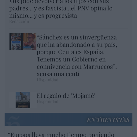
Vox pide devolver a los hijos con sus
padres... y es fascista...el PNV opina lo
mismo... y es progresista
Redacción
“Sánchez es un sinvergüenza
que ha abandonado a su país,
porque Ceuta es España.
Tenemos un Gobierno en
connivencia con Marruecos”:
acusa una ceutí
Hispanidad
El regalo de 'Mojamé'
Hispanidad
ENTREVISTAS
“Europa lleva mucho tiempo poniendo