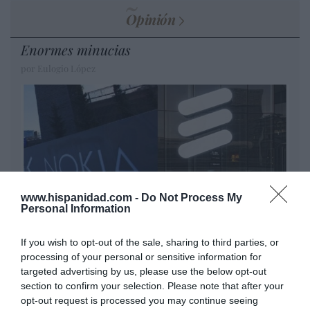
Opinión
Enormes minucias
por Eulogio López
www.hispanidad.com -
Do Not Process My
Personal Information
If you wish to opt-out of the sale, sharing to third parties, or
Nokia, Ericsson... Huawei: lo que importan
processing of your personal or sensitive information for
son las patentes
targeted advertising by us, please use the below opt-out
Eulogio López
section to confirm your selection. Please note that after your
opt-out request is processed you may continue seeing