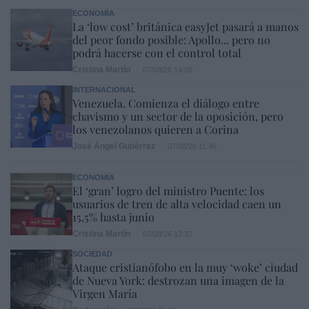
ECONOMÍA
La ‘low cost’ británica easyJet pasará a manos
del peor fondo posible: Apollo... pero no
podrá hacerse con el control total
Cristina Martín
07/08/26 14:09
INTERNACIONAL
Venezuela. Comienza el diálogo entre
chavismo y un sector de la oposición, pero
los venezolanos quieren a Corina
José Ángel Gutiérrez
07/08/26 11:46
ECONOMÍA
El ‘gran’ logro del ministro Puente: los
usuarios de tren de alta velocidad caen un
15,5% hasta junio
Cristina Martín
07/08/26 12:37
SOCIEDAD
Ataque cristianófobo en la muy ‘woke’ ciudad
de Nueva York: destrozan una imagen de la
Virgen María