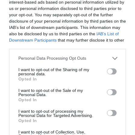
interest-based ads based on personal information utilized by
Isabel Pantoja pierde dos pleitos
us or personal information disclosed to third parties prior to
con Hacienda por 700.000
your opt-out. You may separately opt-out of the further
euros... suma y sigue
disclosure of your personal information by third parties on the
Eulogio López
IAB’s list of downstream participants. This information may
also be disclosed by us to third parties on the
IAB’s List of
El IBEX 35 cerró la sesión del
Downstream Participants
that may further disclose it to other
miércoles en los 20.057 puntos,
third parties.
un nuevo récord
Personal Data Processing Opt Outs
Eulogio López
I want to opt-out of the Sharing of my
Argumentos
personal data.
Opted In
I want to opt-out of the Sale of my
Personal Data.
Opted In
I want to opt-out of processing my
Personal Data for Targeted Advertising.
Opted In
I want to opt-out of Collection, Use,