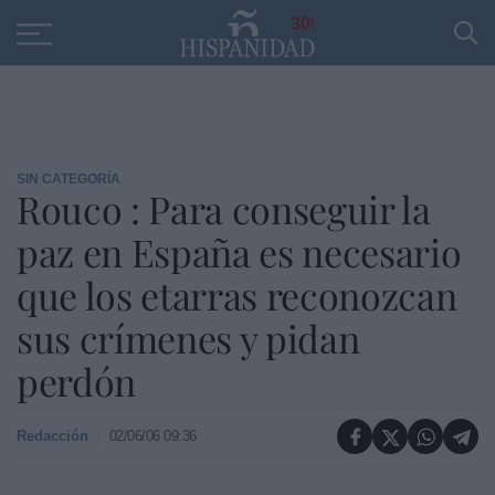
Educación
Entrevistas
PP
SANTANDER
R
30
SIN CATEGORÍA
Rouco : Para conseguir la
paz en España es necesario
que los etarras reconozcan
sus crímenes y pidan
perdón
Redacción
02/06/06 09:36