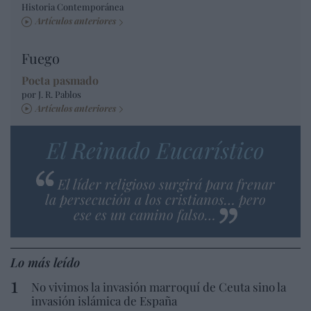
Historia Contemporánea
Artículos anteriores
Fuego
Poeta pasmado
por J. R. Pablos
Artículos anteriores
El Reinado Eucarístico
El líder religioso surgirá para frenar
la persecución a los cristianos… pero
ese es un camino falso…
Lo más leído
No vivimos la invasión marroquí de Ceuta sino la
invasión islámica de España