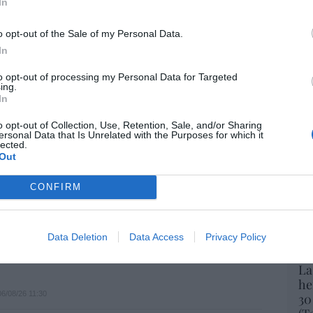
In
def
iérrez
06/08/26 12:35
o opt-out of the Sale of my Personal Data.
por 
evolver a los hijos con sus padres... y es
Artí
In
.el PNV opina lo mismo... y es progresista
to opt-out of processing my Personal Data for Targeted
Car
ing.
6/08/26 17:03
In
o opt-out of Collection, Use, Retention, Sale, and/or Sharing
ersonal Data that Is Unrelated with the Purposes for which it
aja en bolsa, pese a que vuelve a elevar
lected.
es, tras un trimestre récord
Out
06/08/26 15:12
CONFIRM
 es un sinvergüenza que ha abandonado a
porque Ceuta es España. Tenemos un
Data Deletion
Data Access
Privacy Policy
 en connivencia con Marruecos”: acusa
La
he
06/08/26 11:30
30