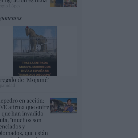
ogio López
gumentos
 regalo de 'Mojamé'
panidad
lepedro en acción:
VE afirma que entre
s que han invadido
uta, "muchos son
cenciados y
plomados, que están