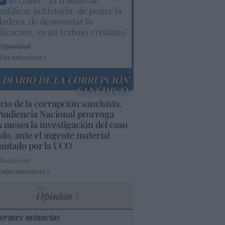
elo Gullo: “El trabajo de
itificar la historia, de poner la
dadera, de desmontar la
ificación, es un trabajo cristiano"
Hispanidad
ulos anteriores
DIARIO DE LA CORRUPCIÓN
SANCHISTA
rio de la corrupción sanchista.
Audiencia Nacional prorroga
s meses la investigación del caso
do, ante el ingente material
autado por la UCO
 Redacción
culos anteriores
Opinión
ormes minucias