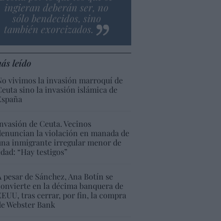
ingieran deberán ser, no
sólo bendecidos, sino
también exorcizados.
ás leído
No vivimos la invasión marroquí de
Ceuta sino la invasión islámica de
España
Invasión de Ceuta. Vecinos
denuncian la violación en manada de
una inmigrante irregular menor de
edad: “Hay testigos”
A pesar de Sánchez, Ana Botín se
convierte en la décima banquera de
EEUU, tras cerrar, por fin, la compra
de Webster Bank