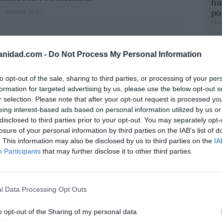
hu
po
06/08/26 16:47
His
Cu
ee que sus acciones están infravaloradas
anidad.com -
Do Not Process My Personal Information
tu
ás recompras
Red
06/08/26 17:11
to opt-out of the sale, sharing to third parties, or processing of your per
formation for targeted advertising by us, please use the below opt-out s
r selection. Please note that after your opt-out request is processed y
íaz, el penúltimo fiasco del Gobierno
“E
eing interest-based ads based on personal information utilized by us or
escaso en reputación e influencia
pon
disclosed to third parties prior to your opt-out. You may separately opt-
onal: se conforma con ser la número dos
pr
losure of your personal information by third parties on the IAB’s list of
ame
. This information may also be disclosed by us to third parties on the
IA
Participants
that may further disclose it to other third parties.
por 
06/08/26 12:41
Artí
L
 De la Espriella toma posesión como
l Data Processing Opt Outs
e, entre amenazas terroristas del ELN y el
EEU
o opt-out of the Sharing of my personal data.
de la Izquierda
ter