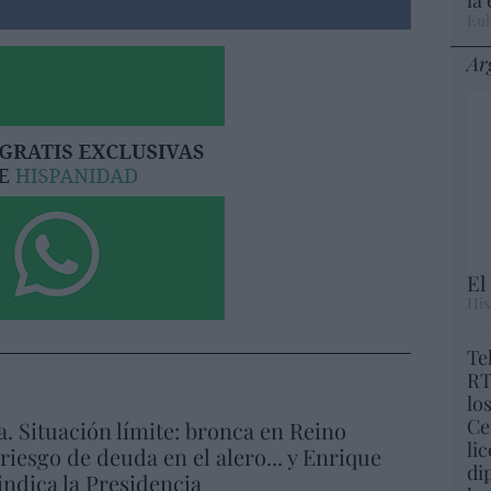
Eul
Ar
El
His
Te
RT
lo
Ce
a. Situación límite: bronca en Reino
li
 riesgo de deuda en el alero... y Enrique
di
indica la Presidencia