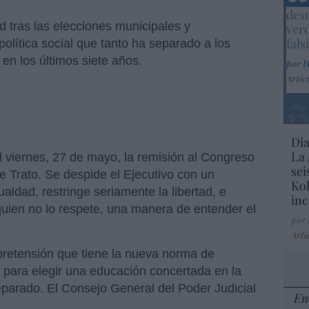
Marc
desm
d tras las elecciones municipales y
ver
fals
olítica social que tanto ha separado a los
en los últimos siete años.
por 
Artíc
Dia
La 
l viernes, 27 de mayo, la remisión al Congreso
sei
e Trato. Se despide el Ejecutivo con un
Kol
aldad, restringe seriamente la libertad, e
inc
uien no lo respete, una manera de entender el
por
Artí
 pretensión que tiene la nueva norma de
es para elegir una educación concertada en la
eparado. El Consejo General del Poder Judicial
En