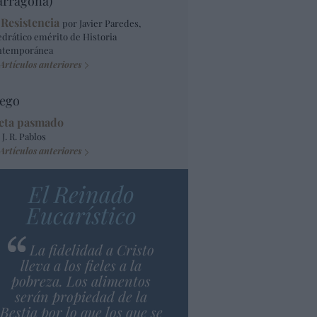
arragona)
 Resistencia
por Javier Paredes,
edrático emérito de Historia
ntemporánea
Artículos anteriores
ego
eta pasmado
 J. R. Pablos
Artículos anteriores
El Reinado
Eucarístico
La fidelidad a Cristo
lleva a los fieles a la
pobreza. Los alimentos
serán propiedad de la
Bestia por lo que los que se