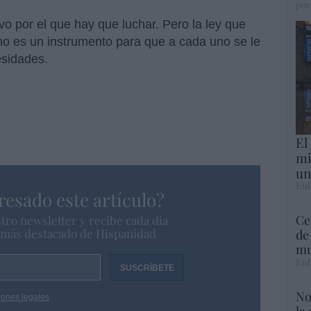
por
vo por el que hay que luchar. Pero la ley que
no es un instrumento para que a cada uno se le
esidades.
El
mi
un
Eul
resado este artículo?
Ce
tro newsletter y recibe cada dia
o más destacado de Hispanidad
de
mu
Eul
No
iones legales
la