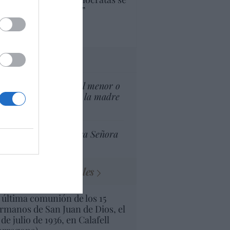
ine como “socialista”
Ignacio Aguirre
culos anteriores
tas al director
¿El Superior interés el menor o
el superior interés de la madre
del menor?
Ceuta celebra Nuestra Señora
de África
Minucias visuales
 última comunión de los 15
rmanos de San Juan de Dios, el
 de julio de 1936, en Calafell