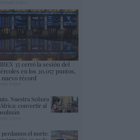
 Eulogio López
 IBEX 35 cerró la sesión del
ércoles en los 20.057 puntos,
 nuevo récord
ogio López
uta. Nuestra Señora
 África: convertir al
sulmán
ogio López
 perdamos el norte:
 emigración es mala