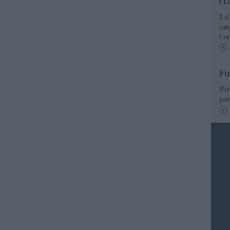
(T
La
cat
Co
Fu
Po
por