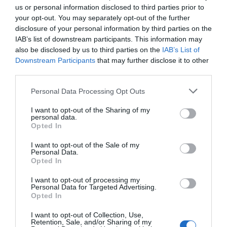
son las patentes
us or personal information disclosed to third parties prior to
your opt-out. You may separately opt-out of the further
Eulogio López
disclosure of your personal information by third parties on the
IAB’s list of downstream participants. This information may
Isabel Pantoja pierde dos pleitos
also be disclosed by us to third parties on the
IAB’s List of
con Hacienda por 700.000
Downstream Participants
that may further disclose it to other
euros... suma y sigue
third parties.
Eulogio López
Personal Data Processing Opt Outs
El IBEX 35 cerró la sesión del
I want to opt-out of the Sharing of my
miércoles en los 20.057 puntos,
personal data.
Opted In
un nuevo récord
Eulogio López
I want to opt-out of the Sale of my
Personal Data.
Argumentos
Opted In
I want to opt-out of processing my
Personal Data for Targeted Advertising.
Opted In
I want to opt-out of Collection, Use,
Retention, Sale, and/or Sharing of my