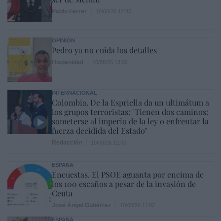
Pablo Ferrer
10/08/26 12:35
OPINIÓN
Pedro ya no cuida los detalles
Hispanidad
10/08/26 13:02
INTERNACIONAL
Colombia. De la Espriella da un ultimátum a
los grupos terroristas: "Tienen dos caminos:
someterse al imperio de la ley o enfrentar la
fuerza decidida del Estado"
Redacción
10/08/26 12:00
ESPAÑA
Encuestas. El PSOE aguanta por encima de
los 100 escaños a pesar de la invasión de
Ceuta
José Ángel Gutiérrez
10/08/26 11:02
ESPAÑA