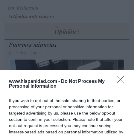
por Redacción
Artículos anteriores
Opinión
Enormes minucias
por Eulogio López
www.hispanidad.com -
Do Not Process My
Personal Information
If you wish to opt-out of the sale, sharing to third parties, or
processing of your personal or sensitive information for
targeted advertising by us, please use the below opt-out
section to confirm your selection. Please note that after your
opt-out request is processed you may continue seeing
Nokia, Ericsson... Huawei: lo que importan
interest-based ads based on personal information utilized by