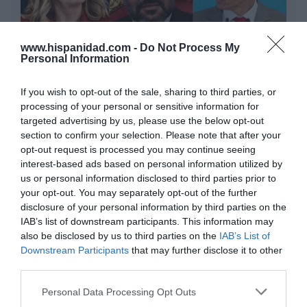
www.hispanidad.com -
Do Not Process My
Personal Information
If you wish to opt-out of the sale, sharing to third parties, or
Al final, la culpa de la invasión de Ceuta va
processing of your personal or sensitive information for
a ser de Meloni
targeted advertising by us, please use the below opt-out
section to confirm your selection. Please note that after your
Pablo Ferrer
opt-out request is processed you may continue seeing
interest-based ads based on personal information utilized by
Nokia, Ericsson... Huawei: lo que
us or personal information disclosed to third parties prior to
importan son las patentes
your opt-out. You may separately opt-out of the further
Eulogio López
disclosure of your personal information by third parties on the
IAB’s list of downstream participants. This information may
Isabel Pantoja pierde dos pleitos
also be disclosed by us to third parties on the
IAB’s List of
Downstream Participants
that may further disclose it to other
con Hacienda por 700.000
third parties.
euros... suma y sigue
Eulogio López
Personal Data Processing Opt Outs