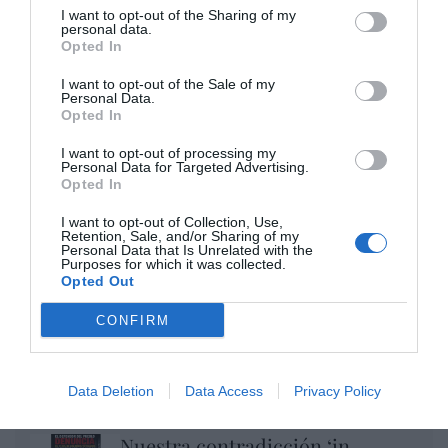
Argumentos
I want to opt-out of the Sharing of my
personal data.
Opted In
I want to opt-out of the Sale of my
Personal Data.
Opted In
I want to opt-out of processing my
Personal Data for Targeted Advertising.
Opted In
I want to opt-out of Collection, Use,
Retention, Sale, and/or Sharing of my
Personal Data that Is Unrelated with the
Purposes for which it was collected.
Pedro ya no cuida los detalles
Opted Out
Hispanidad
CONFIRM
El desplante de Albares a Milei...
ante Felipe VI
Data Deletion
Data Access
Privacy Policy
Hispanidad
Nuestra contradicción ‘in