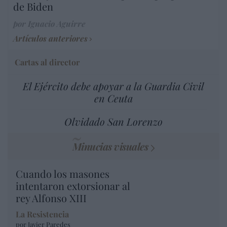
de Biden
por Ignacio Aguirre
Artículos anteriores
Cartas al director
El Ejército debe apoyar a la Guardia Civil
en Ceuta
Olvidado San Lorenzo
Minucias visuales
Cuando los masones
intentaron extorsionar al
rey Alfonso XIII
La Resistencia
por Javier Paredes