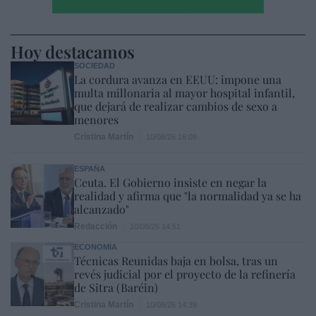
Hoy destacamos
SOCIEDAD
La cordura avanza en EEUU: impone una
multa millonaria al mayor hospital infantil,
que dejará de realizar cambios de sexo a
menores
Cristina Martín
10/08/26 16:08
ESPAÑA
Ceuta. El Gobierno insiste en negar la
realidad y afirma que "la normalidad ya se ha
alcanzado"
Redacción
10/08/26 14:51
ECONOMÍA
Técnicas Reunidas baja en bolsa, tras un
revés judicial por el proyecto de la refinería
de Sitra (Baréin)
Cristina Martín
10/08/26 14:39