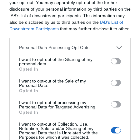
Opinión
your opt-out. You may separately opt-out of the further
disclosure of your personal information by third parties on the
Enormes minucias
IAB’s list of downstream participants. This information may
also be disclosed by us to third parties on the
IAB’s List of
por Eulogio López
Downstream Participants
that may further disclose it to other
third parties.
Personal Data Processing Opt Outs
I want to opt-out of the Sharing of my
personal data.
Opted In
I want to opt-out of the Sale of my
Personal Data.
Opted In
I want to opt-out of processing my
Nokia, Ericsson... Huawei: lo que importan
Personal Data for Targeted Advertising.
Opted In
son las patentes
Eulogio López
I want to opt-out of Collection, Use,
Retention, Sale, and/or Sharing of my
Personal Data that Is Unrelated with the
Isabel Pantoja pierde dos pleitos
Purposes for which it was collected.