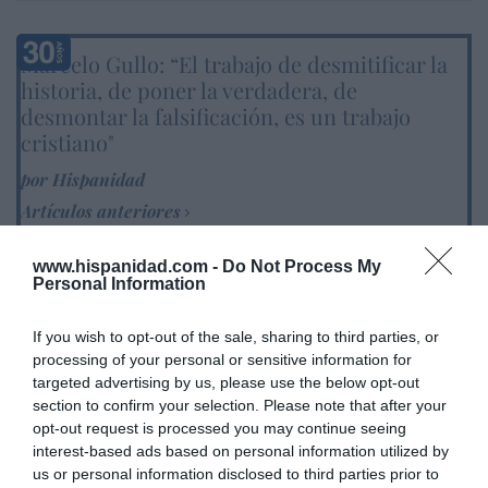
Marcelo Gullo: “El trabajo de desmitificar la
historia, de poner la verdadera, de
desmontar la falsificación, es un trabajo
cristiano"
por Hispanidad
Artículos anteriores
DIARIO DE LA CORRUPCIÓN SANCHISTA
www.hispanidad.com -
Do Not Process My
Personal Information
Diario de la corrupción sanchista. Hazte
If you wish to opt-out of the sale, sharing to third parties, or
Oír se manifiesta delante de La Mareta:
processing of your personal or sensitive information for
“Pedro Sánchez es un criminal”
targeted advertising by us, please use the below opt-out
por Redacción
section to confirm your selection. Please note that after your
opt-out request is processed you may continue seeing
Artículos anteriores
interest-based ads based on personal information utilized by
us or personal information disclosed to third parties prior to