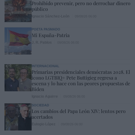
Prohibido prevenir, pero no derrochar dinero
público
Ignacio Sánchez-León
09/08/26 06:00
POETA PASMADO
Mi España-Patria
J. R. Pablos
09/08/26 06:00
INTERNACIONAL
Primarias presidenciales demócratas 2028. El
icono LGTBIQ+ Pete Buttigieg regresa a
escena y lo hace con las peores propuestas de
Biden
Ignacio Aguirre
09/08/26 06:00
SOCIEDAD
Los cambios del Papa León XIV: lentos pero
acertados
Eulogio López
09/08/26 06:00