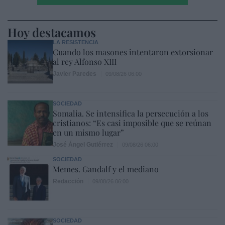
Hoy destacamos
LA RESISTENCIA
Cuando los masones intentaron extorsionar
al rey Alfonso XIII
Javier Paredes
09/08/26 06:00
SOCIEDAD
Somalia. Se intensifica la persecución a los
cristianos: “Es casi imposible que se reúnan
en un mismo lugar”
José Ángel Gutiérrez
09/08/26 06:00
SOCIEDAD
Memes. Gandalf y el mediano
Redacción
09/08/26 06:00
SOCIEDAD