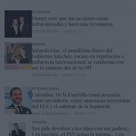
ECONOMÍA
Disney cree que sus acciones están
infravaloradas y hará más recompras
Cristina Martín
06/08/26 17:11
ESPAÑA
Yolanda Díaz, el penúltimo fiasco del
Gobierno Sánchez, escaso en reputación e
influencia internacional: se conforma con
ser la número dos de la OIT
Cristina Martín
06/08/26 12:41
INTERNACIONAL
Colombia. De la Espriella toma posesión
como presidente, entre amenazas terroristas
del ELN y el sabotaje de la Izquierda
José Ángel Gutiérrez
06/08/26 12:35
OPINIÓN
Vox pide devolver a los hijos con sus padres...
y es fascista...el PNV opina lo mismo... y es