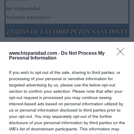
por Hispanidad
Artículos anteriores
DIARIO DE LA CORRUPCIÓN SANCHISTA
Diario de la corrupción sanchista. La
Audiencia Nacional prorroga seis meses la
www.hispanidad.com -
Do Not Process My
Personal Information
investigación del caso Koldo, ante el
ingente material incautado por la UCO
If you wish to opt-out of the sale, sharing to third parties, or
por Redacción
processing of your personal or sensitive information for
targeted advertising by us, please use the below opt-out
Artículos anteriores
section to confirm your selection. Please note that after your
opt-out request is processed you may continue seeing
Opinión
interest-based ads based on personal information utilized by
us or personal information disclosed to third parties prior to
Enormes minucias
your opt-out. You may separately opt-out of the further
por Eulogio López
disclosure of your personal information by third parties on the
IAB’s list of downstream participants. This information may