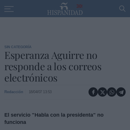
Educación
Entrevistas
PP
SANTANDER
R
30
SIN CATEGORÍA
Esperanza Aguirre no
responde a los correos
electrónicos
Redacción
18/04/07 13:53
El servicio "Habla con la presidenta" no
funciona