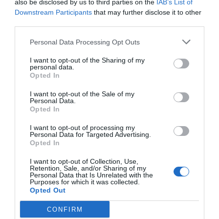
also be disclosed by us to third parties on the
IAB’s List of
Downstream Participants
that may further disclose it to other
third parties.
Personal Data Processing Opt Outs
I want to opt-out of the Sharing of my
personal data.
Opted In
I want to opt-out of the Sale of my
Personal Data.
Opted In
El IBEX 35 cerró la sesión del miércoles en
los 20.057 puntos, un nuevo récord
I want to opt-out of processing my
Eulogio López
Personal Data for Targeted Advertising.
Opted In
Ceuta. Nuestra Señora de África:
I want to opt-out of Collection, Use,
convertir al musulmán
Retention, Sale, and/or Sharing of my
Personal Data that Is Unrelated with the
Eulogio López
Purposes for which it was collected.
Opted Out
No perdamos el norte: la
CONFIRM
emigración es mala