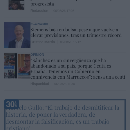
progresista
Redacción
06/08/26 17:03
ECONOMÍA
Siemens baja en bolsa, pese a que vuelve a
elevar previsiones, tras un trimestre récord
Cristina Martín
06/08/26 15:12
OPINIÓN
“Sánchez es un sinvergüenza que ha
abandonado a su país, porque Ceuta es
España. Tenemos un Gobierno en
connivencia con Marruecos”: acusa una ceutí
Hispanidad
06/08/26 11:30
Marcelo Gullo: “El trabajo de desmitificar la
historia, de poner la verdadera, de
desmontar la falsificación, es un trabajo
cristiano"