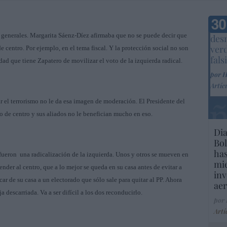
Marc
 generales. Margarita Sáenz-Díez afirmaba que no se puede decir que
desm
ver
centro. Por ejemplo, en el tema fiscal. Y la protección social no son
fals
idad que tiene Zapatero de movilizar el voto de la izquierda radical.
por 
Artíc
ar el terrorismo no le da esa imagen de moderación. El Presidente del
do de centro y sus aliados no le benefician mucho en eso.
Dia
Bol
has
 fueron
una radicalización de la izquierda. Unos y otros se mueven en
mie
der al centro, que a lo mejor se queda en su casa antes de evitar a
inv
ar de su casa a un electorado que sólo sale para quitar al PP. Ahora
aer
 descarriada. Va a ser difícil a los dos reconducirlo.
por
Artí