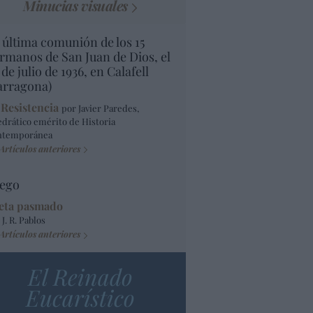
Minucias visuales
 última comunión de los 15
rmanos de San Juan de Dios, el
 de julio de 1936, en Calafell
arragona)
 Resistencia
por Javier Paredes,
edrático emérito de Historia
ntemporánea
Artículos anteriores
ego
eta pasmado
 J. R. Pablos
Artículos anteriores
El Reinado
Eucarístico