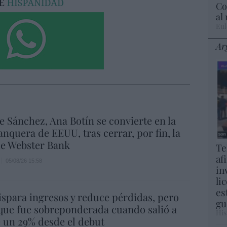
Co
al
Eul
Ar
e Sánchez, Ana Botín se convierte en la
nquera de EEUU, tras cerrar, por fin, la
e Webster Bank
Te
af
05/08/26 15:58
in
li
es
spara ingresos y reduce pérdidas, pero
gu
que fue sobreponderada cuando salió a
His
e un 29% desde el debut