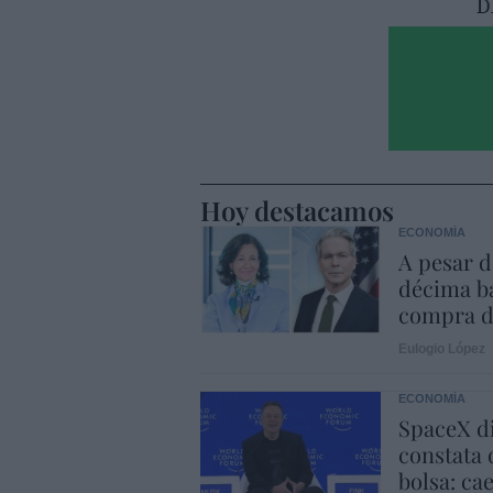
Hoy destacamos
ECONOMÍA
A pesar d
décima ba
compra d
Eulogio López
ECONOMÍA
SpaceX di
constata 
bolsa: ca