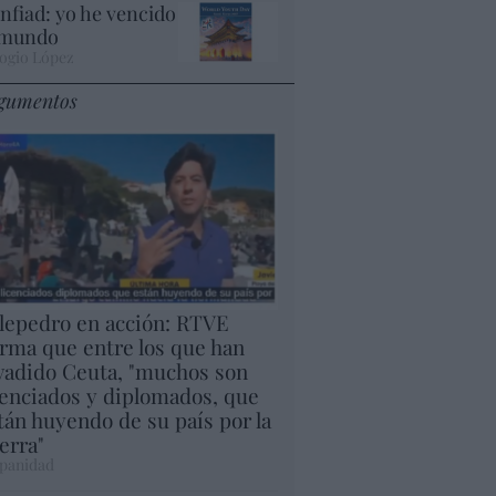
nfiad: yo he vencido
 mundo
ogio López
gumentos
lepedro en acción: RTVE
irma que entre los que han
vadido Ceuta, "muchos son
cenciados y diplomados, que
tán huyendo de su país por la
erra"
panidad