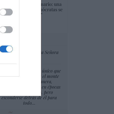
U. Inquietante escenario: una
cera parte de los demócratas se
ine como “socialista”
Ignacio Aguirre
culos anteriores
tas al director
Ceuta celebra Nuestra Señora
de África
l cambio climático lo único que
puede suponer es que el monte
esté, de alguna manera,
isponible para arder en épocas
más largas del año, pero
esconderse detrás de él para
todo…