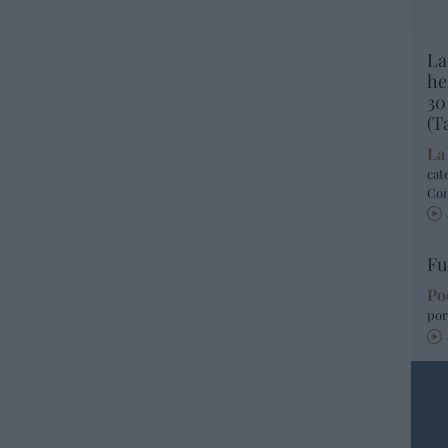
La
he
30
(T
La
cat
Co
Fu
Po
por