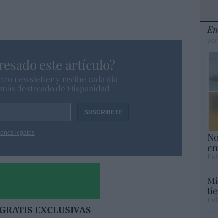
En
por
resado este artículo?
tro newsletter y recibe cada dia
o más destacado de Hispanidad
iones legales
No
em
Eul
Mi
ti
Eul