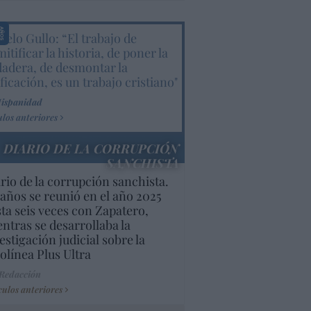
elo Gullo: “El trabajo de
itificar la historia, de poner la
dadera, de desmontar la
ificación, es un trabajo cristiano"
Hispanidad
ulos anteriores
DIARIO DE LA CORRUPCIÓN
SANCHISTA
rio de la corrupción sanchista.
años se reunió en el año 2025
ta seis veces con Zapatero,
ntras se desarrollaba la
estigación judicial sobre la
olínea Plus Ultra
 Redacción
culos anteriores