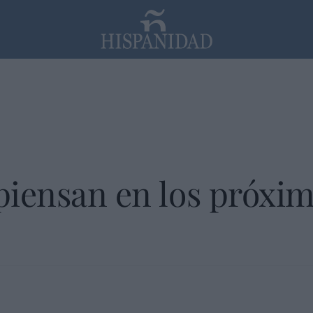
PP
SANTANDER
Religión
 piensan en los próxi