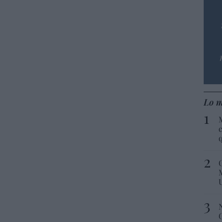
Lo m
c