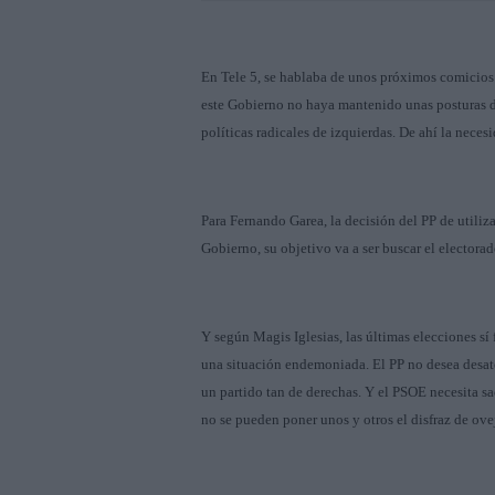
En Tele 5, se hablaba de unos próximos comicios
este Gobierno no haya mantenido unas posturas de 
políticas radicales de izquierdas. De ahí la neces
Para Fernando Garea, la decisión del PP de utiliz
Gobierno, su objetivo va a ser buscar el electora
Y según Magis Iglesias, las últimas elecciones sí
una situación endemoniada. El PP no desea desaten
un partido tan de derechas. Y el PSOE necesita sac
no se pueden poner unos y otros el disfraz de oveja