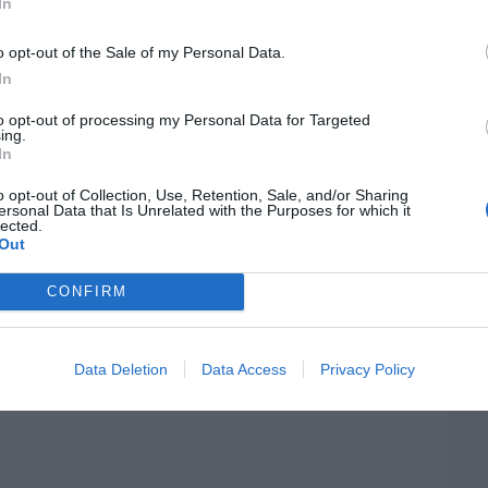
In
EEU
de Ceuta. Vecinos denuncian la violación
ter
a de una inmigrante irregular menor de
o opt-out of the Sale of my Personal Data.
def
y testigos”
In
por 
5/08/26 12:03
Artí
to opt-out of processing my Personal Data for Targeted
ing.
L
In
Car
la cordura. Reino Unido obligará a que los
estuarios sean utilizados en función del
o opt-out of Collection, Use, Retention, Sale, and/or Sharing
ersonal Data that Is Unrelated with the Purposes for which it
nacimiento
lected.
Out
05/08/26 13:32
CONFIRM
E
d
Data Deletion
Data Access
Privacy Policy