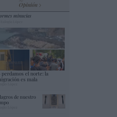
Opinión
ormes minucias
 Eulogio López
 perdamos el norte: la
igración es mala
ogio López
lagros de nuestro
empo
ogio López