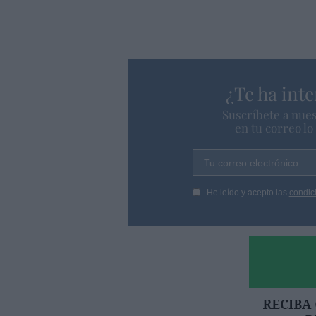
¿Te ha inte
Suscríbete a nues
en tu correo l
Tu correo electrónico...
He leído y acepto las
condic