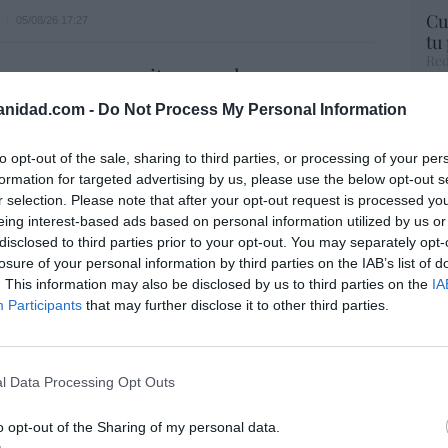
Cu
05/08/26 17:27
tu
Red
g crece a mayor ritmo que las
ciones en España y ya representa el 23%
Fu
anidad.com -
Do Not Process My Personal Information
 de automóviles
ve
ve
05/08/26 17:31
to opt-out of the sale, sharing to third parties, or processing of your per
His
formation for targeted advertising by us, please use the below opt-out s
r selection. Please note that after your opt-out request is processed y
eing interest-based ads based on personal information utilized by us or
os de la vivienda suben un 15,5% en julio y
disclosed to third parties prior to your opt-out. You may separately opt-
n a los de la burbuja inmobiliaria
“E
losure of your personal information by third parties on the IAB’s list of
pon
. This information may also be disclosed by us to third parties on the
IA
05/08/26 12:30
pr
Participants
that may further disclose it to other third parties.
ame
eva previsiones y recomprará acciones
por 
 millones, tras elevar ingresos y beneficio
Artí
l Data Processing Opt Outs
05/08/26 16:00
o opt-out of the Sharing of my personal data.