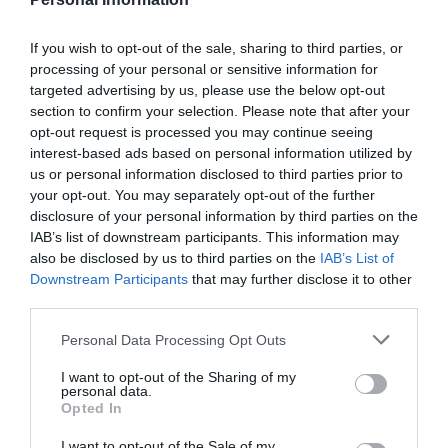
Marcelo Gullo: “El trabajo de desmitificar la
historia, de poner la verdadera, de
desmontar la falsificación, es un trabajo
If you wish to opt-out of the sale, sharing to third parties, or
processing of your personal or sensitive information for
cristiano"
targeted advertising by us, please use the below opt-out
por Hispanidad
section to confirm your selection. Please note that after your
opt-out request is processed you may continue seeing
Artículos anteriores
interest-based ads based on personal information utilized by
us or personal information disclosed to third parties prior to
DIARIO DE LA CORRUPCIÓN SANCHISTA
your opt-out. You may separately opt-out of the further
disclosure of your personal information by third parties on the
Diario de la corrupción sanchista. La
IAB’s list of downstream participants. This information may
Audiencia Nacional prorroga seis meses la
also be disclosed by us to third parties on the
IAB’s List of
investigación del caso Koldo, ante el
Downstream Participants
that may further disclose it to other
third parties.
ingente material incautado por la UCO
por Redacción
Personal Data Processing Opt Outs
Artículos anteriores
I want to opt-out of the Sharing of my
personal data.
Opted In
Opinión
I want to opt-out of the Sale of my