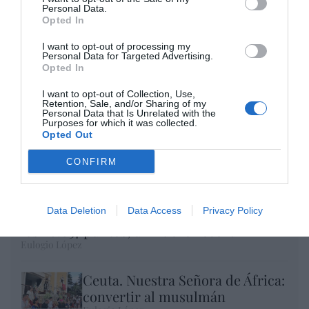
Enormes minucias
Personal Data.
Opted In
por Eulogio López
I want to opt-out of processing my
Personal Data for Targeted Advertising.
Opted In
I want to opt-out of Collection, Use,
Retention, Sale, and/or Sharing of my
Personal Data that Is Unrelated with the
Purposes for which it was collected.
Opted Out
CONFIRM
Data Deletion
Data Access
Privacy Policy
El IBEX 35 cerró la sesión del miércoles en
los 20.057 puntos, un nuevo récord
Eulogio López
Ceuta. Nuestra Señora de África:
convertir al musulmán