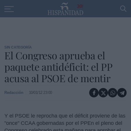
Educación
Entrevistas
PP
SANTANDER
R
30
SIN CATEGORÍA
El Congreso aprueba el
paquete antidéficit: el PP
acusa al PSOE de mentir
Redacción
10/01/12 23:00
Y el PSOE le reprocha que el déficit proviene de las
"once" CCAA gobernadas por el PPEn el pleno del
Congreso celebrado esta mañana para aprobar el