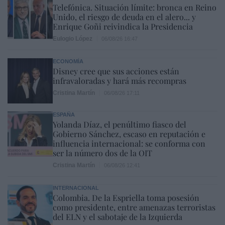
Telefónica. Situación límite: bronca en Reino
Unido, el riesgo de deuda en el alero... y
Enrique Goñi reivindica la Presidencia
Eulogio López
06/08/26 16:47
ECONOMÍA
Disney cree que sus acciones están
infravaloradas y hará más recompras
Cristina Martín
06/08/26 17:11
ESPAÑA
Yolanda Díaz, el penúltimo fiasco del
Gobierno Sánchez, escaso en reputación e
influencia internacional: se conforma con
ser la número dos de la OIT
Cristina Martín
06/08/26 12:41
INTERNACIONAL
Colombia. De la Espriella toma posesión
como presidente, entre amenazas terroristas
del ELN y el sabotaje de la Izquierda