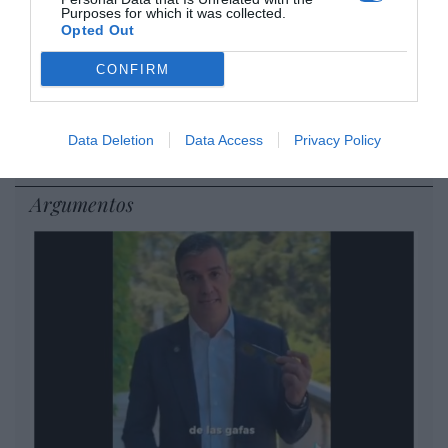
Purposes for which it was collected.
euros... suma y sigue
Opted Out
Eulogio López
CONFIRM
El IBEX 35 cerró la sesión del
miércoles en los 20.057 puntos,
un nuevo récord
Data Deletion
Data Access
Privacy Policy
Eulogio López
Argumentos