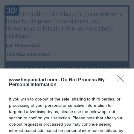
Marcelo Gullo: “El trabajo de desmitificar la
historia, de poner la verdadera, de
desmontar la falsificación, es un trabajo
cristiano"
por Hispanidad
Artículos anteriores
DIARIO DE LA CORRUPCIÓN SANCHISTA
www.hispanidad.com -
Do Not Process My
Diario de la corrupción sanchista. Hazte
Personal Information
Oír se manifiesta delante de La Mareta:
“Pedro Sánchez es un criminal”
If you wish to opt-out of the sale, sharing to third parties, or
processing of your personal or sensitive information for
por Redacción
targeted advertising by us, please use the below opt-out
Artículos anteriores
section to confirm your selection. Please note that after your
opt-out request is processed you may continue seeing
Opinión
interest-based ads based on personal information utilized by