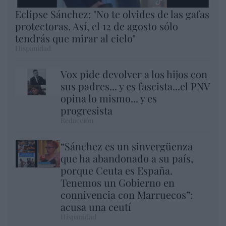
Eclipse Sánchez: "No te olvides de las gafas
protectoras. Así, el 12 de agosto sólo
tendrás que mirar al cielo"
Hispanidad
Vox pide devolver a los hijos con
sus padres... y es fascista...el PNV
opina lo mismo... y es
progresista
Redacción
“Sánchez es un sinvergüenza
que ha abandonado a su país,
porque Ceuta es España.
Tenemos un Gobierno en
connivencia con Marruecos”:
acusa una ceutí
Hispanidad