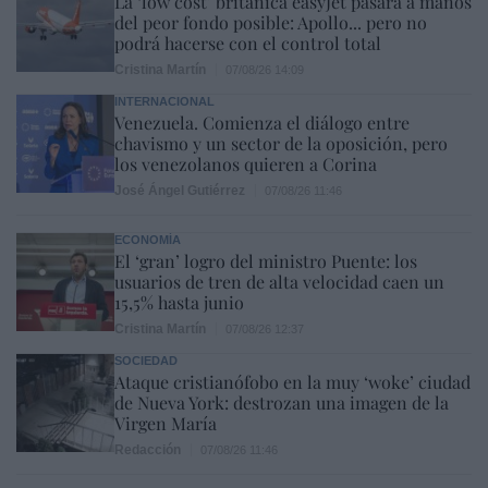
La ‘low cost’ británica easyJet pasará a manos
del peor fondo posible: Apollo... pero no
podrá hacerse con el control total
Cristina Martín
07/08/26 14:09
INTERNACIONAL
Venezuela. Comienza el diálogo entre
chavismo y un sector de la oposición, pero
los venezolanos quieren a Corina
José Ángel Gutiérrez
07/08/26 11:46
ECONOMÍA
El ‘gran’ logro del ministro Puente: los
usuarios de tren de alta velocidad caen un
15,5% hasta junio
Cristina Martín
07/08/26 12:37
SOCIEDAD
Ataque cristianófobo en la muy ‘woke’ ciudad
de Nueva York: destrozan una imagen de la
Virgen María
Redacción
07/08/26 11:46