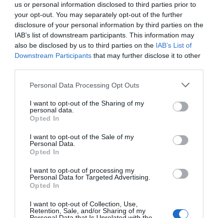
us or personal information disclosed to third parties prior to
Enormes minucias
your opt-out. You may separately opt-out of the further
disclosure of your personal information by third parties on the
por Eulogio López
IAB’s list of downstream participants. This information may
also be disclosed by us to third parties on the
IAB’s List of
Downstream Participants
that may further disclose it to other
third parties.
Personal Data Processing Opt Outs
I want to opt-out of the Sharing of my
personal data.
Opted In
I want to opt-out of the Sale of my
Personal Data.
Opted In
Nokia, Ericsson... Huawei: lo que importan
son las patentes
I want to opt-out of processing my
Personal Data for Targeted Advertising.
Eulogio López
Opted In
Isabel Pantoja pierde dos pleitos
I want to opt-out of Collection, Use,
Retention, Sale, and/or Sharing of my
con Hacienda por 700.000
Personal Data that Is Unrelated with the