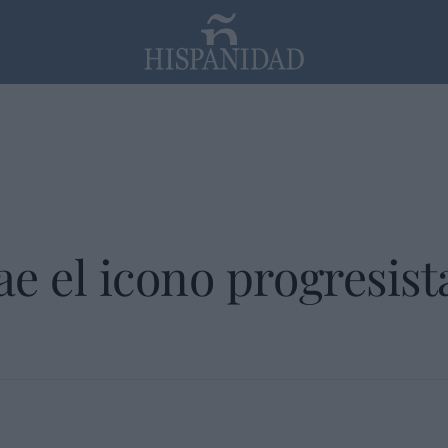
PP
SANTANDER
Religión
e el icono progresist