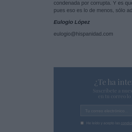
condenada por corrupta. Y es que
pues eso es lo de menos, sólo ad
Eulogio López
eulogio@hispanidad.com
¿Te ha inte
Suscríbete a nues
en tu correo l
Tu correo electrónico...
He leído y acepto las
condic