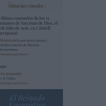
Minucias visuales
 última comunión de los 15
rmanos de San Juan de Dios, el
 de julio de 1936, en Calafell
arragona)
 Resistencia
por Javier Paredes,
edrático emérito de Historia
ntemporánea
Artículos anteriores
ego
eta pasmado
 J. R. Pablos
Artículos anteriores
El Reinado
Eucarístico