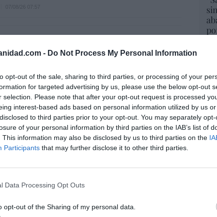
07/08/26 07:57
si
ab
po
Es
istianófobo en la muy ‘woke’ ciudad de
Go
k: destrozan una imagen de la Virgen
anidad.com -
Do Not Process My Personal Information
co
Ma
to opt-out of the sale, sharing to third parties, or processing of your per
ce
7/08/26 11:46
formation for targeted advertising by us, please use the below opt-out s
His
L
r selection. Please note that after your opt-out request is processed y
. Comienza el diálogo entre chavismo y
eing interest-based ads based on personal information utilized by us or
El
 de la oposición, pero los venezolanos
disclosed to third parties prior to your opt-out. You may separately opt-
His
losure of your personal information by third parties on the IAB’s list of
 Corina
. This information may also be disclosed by us to third parties on the
IA
iérrez
07/08/26 11:46
Participants
that may further disclose it to other third parties.
“E
ntoja pierde dos pleitos con Hacienda por
pon
l Data Processing Opt Outs
uros... suma y sigue
pr
ame
o opt-out of the Sharing of my personal data.
07/08/26 09:35