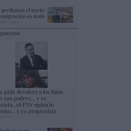
 perdamos el norte:
 emigración es mala
ogio López
gumentos
x pide devolver a los hijos
n sus padres... y es
scista...el PNV opina lo
smo... y es progresista
acción
ánchez es un