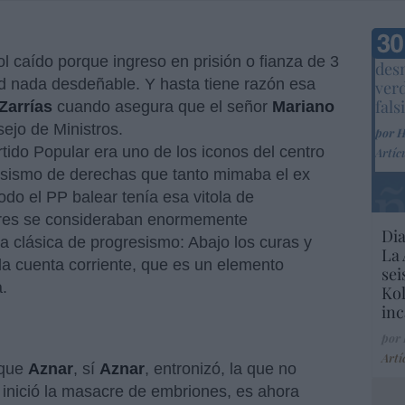
Marc
ol caído porque ingreso en prisión o fianza de 3
desm
d nada desdeñable. Y hasta tiene razón esa
ver
fals
Zarrías
cuando asegura que el señor
Mariano
ejo de Ministros.
por 
rtido Popular era uno de los iconos del centro
Artíc
esismo de derechas que tanto mimaba el ex
todo el PP balear tenía esa vitola de
eres se consideraban enormemente
Dia
ya clásica de progresismo: Abajo los curas y
La 
a la cuenta corriente, que es un elemento
sei
.
Kol
inc
por
Artí
 que
Aznar
, sí
Aznar
, entronizó, la que no
 inició la masacre de embriones, es ahora