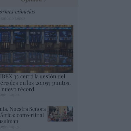
ormes minucias
 Eulogio López
 IBEX 35 cerró la sesión del
ércoles en los 20.057 puntos,
 nuevo récord
ogio López
uta. Nuestra Señora
 África: convertir al
sulmán
ogio López