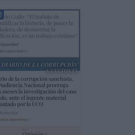
elo Gullo: “El trabajo de
itificar la historia, de poner la
dadera, de desmontar la
ificación, es un trabajo cristiano"
Hispanidad
ulos anteriores
DIARIO DE LA CORRUPCIÓN
SANCHISTA
rio de la corrupción sanchista.
Audiencia Nacional prorroga
s meses la investigación del caso
do, ante el ingente material
autado por la UCO
 Redacción
culos anteriores
Opinión