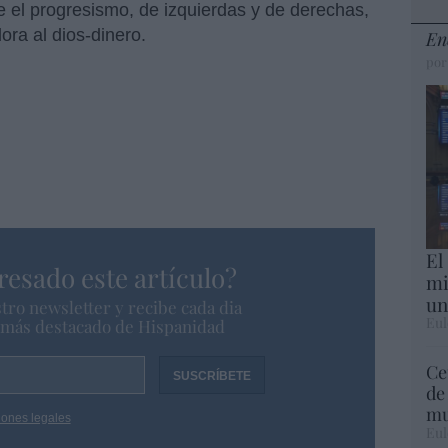
 el progresismo, de izquierdas y de derechas,
ora al dios-dinero.
En
por
El
resado este artículo?
mi
un
tro newsletter y recibe cada dia
Eul
o más destacado de Hispanidad
Ce
de
mu
iones legales
Eul