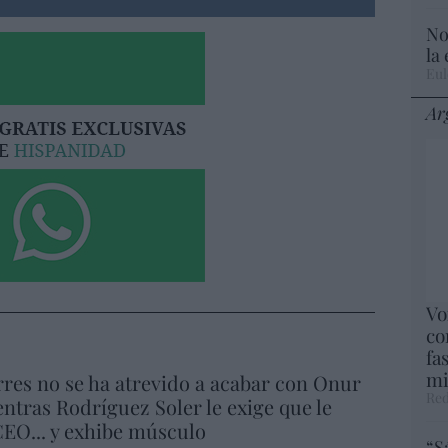
No
la
Eul
Ar
Vo
co
fa
mi
res no se ha atrevido a acabar con Onur
Red
ntras Rodríguez Soler le exige que le
EO... y exhibe músculo
“S