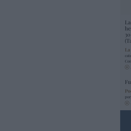
La
he
30
(T
La
cat
Co
Fu
Po
por