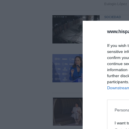
Eulogio López
SOCIEDAD
Ataque cr
Nueva Yor
www.hisp
María
If you wish 
Redacción
0
sensitive in
INTERNACIONA
confirm you
Venezuela
continue se
un sector
information 
further disc
quieren a
participants
José Ángel Gut
Downstream 
OPINIÓN
Isabel Pa
Persona
700.000 e
I want t
Eulogio López