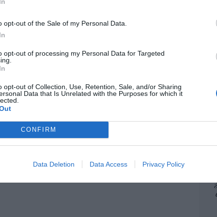
In
por 
Artí
o de la guerra cristera: ¡Viva Cristo Rey!
o opt-out of the Sale of my Personal Data.
artínez
07/08/26 08:41
In
to opt-out of processing my Personal Data for Targeted
EEU
ing.
ter
In
def
o opt-out of Collection, Use, Retention, Sale, and/or Sharing
por 
ersonal Data that Is Unrelated with the Purposes for which it
lected.
Artí
Out
Car
CONFIRM
Data Deletion
Data Access
Privacy Policy