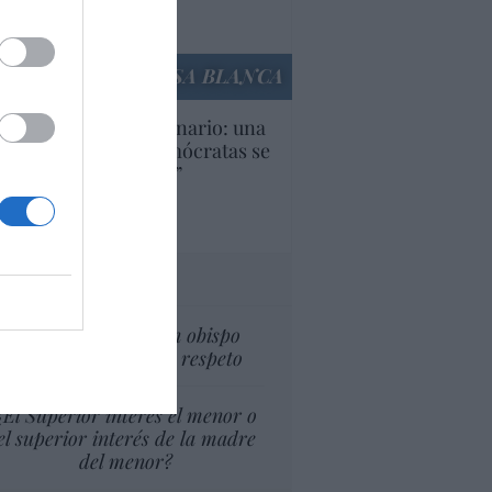
Ana Sánchez Arjona
culos anteriores
LA CASA BLANCA
U. Inquietante escenario: una
cera parte de los demócratas se
ine como “socialista”
Ignacio Aguirre
culos anteriores
tas al director
No toda crítica a un obispo
supone una falta de respeto
¿El Superior interés el menor o
el superior interés de la madre
del menor?