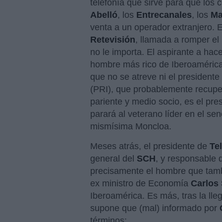
telefonía que sirve para que los
Abelló
, los
Entrecanales
, los
Ma
venta a un operador extranjero.
Retevisión
, llamada a romper e
no le importa. El aspirante a ha
hombre más rico de Iberoaméri
que no se atreve ni el presidente
(PRI), que probablemente recuper
pariente y medio socio, es el pre
parará al veterano líder en el s
mismísima Moncloa.
Meses atrás, el presidente de
Te
general del
SCH
, y responsable 
precisamente el hombre que tamb
ex ministro de Economía
Carlos
Iberoamérica. Es más, tras la ll
supone que (mal) informado por
términos: