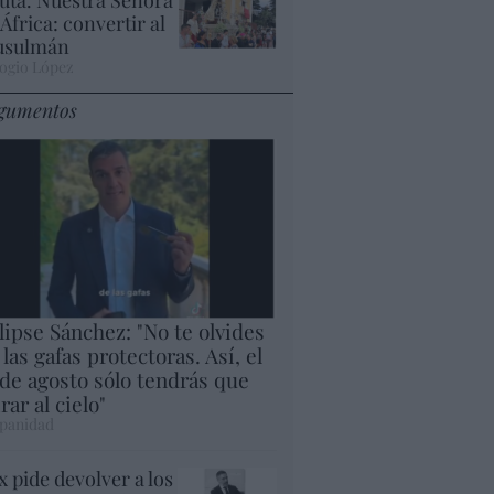
 África: convertir al
sulmán
ogio López
gumentos
lipse Sánchez: "No te olvides
 las gafas protectoras. Así, el
 de agosto sólo tendrás que
rar al cielo"
panidad
x pide devolver a los