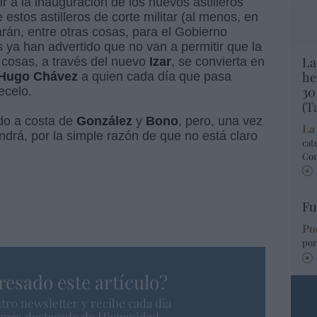
tir a la inauguración de los nuevos astilleros
 estos astilleros de corte militar (al menos, en
rán, entre otras cosas, para el Gobierno
ya han advertido que no van a permitir que la
La
s cosas, a través del nuevo
Izar
, se convierta en
he
Hugo
Chávez
a quien cada día que pasa
30
ecelo.
(T
ido a costa de
González
y
Bono
, pero, una vez
La
ndrá, por la simple razón de que no está claro
cat
Co
Fu
Po
por
resado este artículo?
tro newsletter y recibe cada dia
o más destacado de Hispanidad