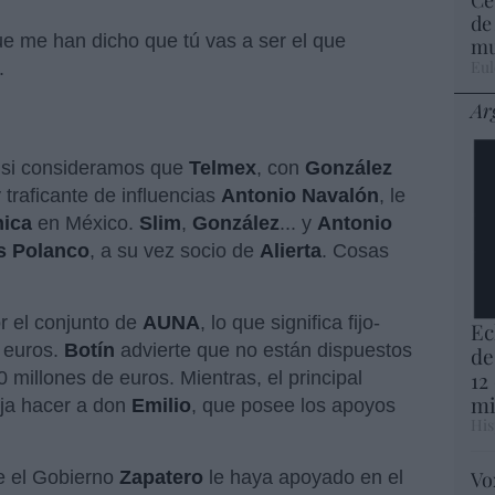
de
e me han dicho que tú vas a ser el que
mu
Eul
.
Ar
, si consideramos que
Telmex
, con
González
traficante de influencias
Antonio Navalón
, le
nica
en México.
Slim
,
González
... y
Antonio
s Polanco
, a su vez socio de
Alierta
. Cosas
r el conjunto de
AUNA
, lo que significa fijo-
Ec
e euros.
Botín
advierte que no están dispuestos
de
12
 millones de euros. Mientras, el principal
mi
eja hacer a don
Emilio
, que posee los apoyos
His
 el Gobierno
Zapatero
le haya apoyado en el
Vo