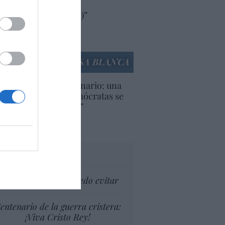
oductos y compañías
ricanas (y europeas)”
Ana Sánchez Arjona
culos anteriores
LA CASA BLANCA
U. Inquietante escenario: una
cera parte de los demócratas se
ine como “socialista”
Ignacio Aguirre
culos anteriores
tas al director
Soy viejo... y no lo puedo evitar
entenario de la guerra cristera:
¡Viva Cristo Rey!