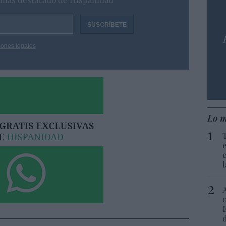
iones legales
Lo m