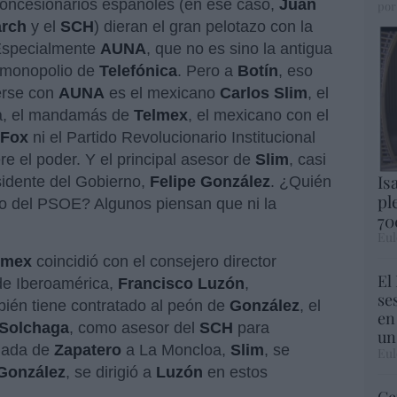
 concesionarios españoles (en ese caso,
Juan
por
rch
y el
SCH
) dieran el gran pelotazo con la
 Especialmente
AUNA
, que no es sino la antigua
l monopolio de
Telefónica
. Pero a
Botín
, eso
cerse con
AUNA
es el mexicano
Carlos Slim
, el
ca, el mandamás de
Telmex
, el mexicano con el
Fox
ni el Partido Revolucionario Institucional
e el poder. Y el principal asesor de
Slim
, casi
Is
sidente del Gobierno,
Felipe González
. ¿Quién
pl
eno del PSOE? Algunos piensan que ni la
70
Eul
lmex
coincidió con el consejero director
El
de Iberoamérica,
Francisco Luzón
,
se
ién tiene contratado al peón de
González
, el
en
 Solchaga
, como asesor del
SCH
para
un
egada de
Zapatero
a La Moncloa,
Slim
, se
Eul
González
, se dirigió a
Luzón
en estos
Ce