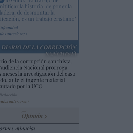
elo Gullo: “El trabajo de
itificar la historia, de poner la
dadera, de desmontar la
ificación, es un trabajo cristiano"
Hispanidad
ulos anteriores
DIARIO DE LA CORRUPCIÓN
SANCHISTA
rio de la corrupción sanchista.
Audiencia Nacional prorroga
s meses la investigación del caso
do, ante el ingente material
autado por la UCO
 Redacción
culos anteriores
Opinión
ormes minucias