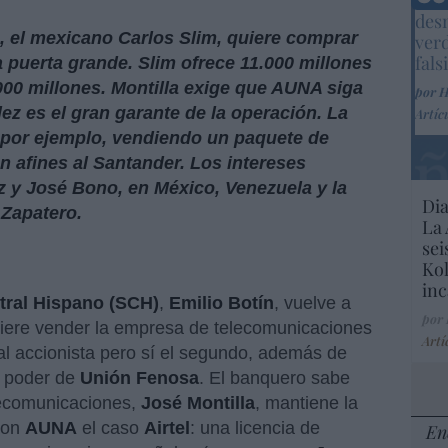
Marc
desm
, el mexicano Carlos Slim, quiere comprar
ver
fals
 puerta grande. Slim ofrece 11.000 millones
000 millones. Montilla exige que AUNA siga
por 
ez es el gran garante de la operación. La
Artíc
: por ejemplo, vendiendo un paquete de
n afines al Santander. Los intereses
 y José Bono, en México, Venezuela y la
Dia
 Zapatero.
La 
sei
Kol
inc
tral Hispano (SCH)
,
Emilio Botín
, vuelve a
por
quiere vender la empresa de telecomunicaciones
Artí
pal accionista pero sí el segundo, además de
n poder de
Unión Fenosa
. El banquero sabe
elecomunicaciones,
José Montilla
, mantiene la
 con
AUNA
el caso
Airtel
: una licencia de
En