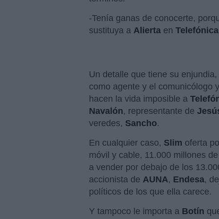
-Tenía ganas de conocerte, porqu
sustituya a
Alierta
en
Telefónica
Un detalle que tiene su enjundia
como agente y el comunicólogo y 
hacen la vida imposible a
Telefó
Navalón
, representante de
Jesú
veredes,
Sancho
.
En cualquier caso,
Slim
oferta po
móvil y cable, 11.000 millones d
a vender por debajo de los 13.000
accionista de
AUNA
,
Endesa
, d
políticos de los que ella carece.
Y tampoco le importa a
Botín
que