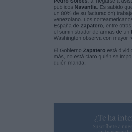
Pedro Solbes
, al negarse a asis
públicos
Navantia
. Es sabido que
un 80% de su facturación) trabaja
venezolano. Los norteamericanos 
España de
Zapatero
, entre otra
el suministrador de armas de un
Washington observa con mayor r
El Gobierno
Zapatero
está divid
más, no está claro quién se impo
quién manda.
¿Te ha inte
Suscríbete a nues
en tu correo l