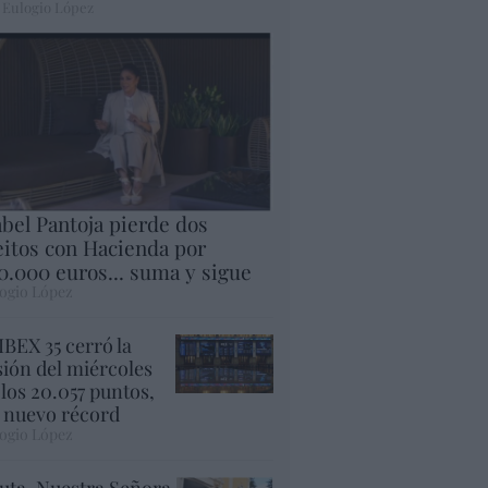
 Eulogio López
abel Pantoja pierde dos
eitos con Hacienda por
0.000 euros... suma y sigue
ogio López
 IBEX 35 cerró la
sión del miércoles
 los 20.057 puntos,
 nuevo récord
ogio López
uta. Nuestra Señora