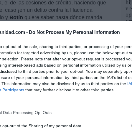
hi
, el de las cesiones de crédito, haciendo que
y 
el caso ¡en un delito contra la Hacienda
op
io y
Botín
quiere saber hasta dónde manda
pr
 su admirado (admiración juvenil) ex líder del
Red
anidad.com -
Do Not Process My Personal Information
“S
si
to opt-out of the sale, sharing to third parties, or processing of your per
ab
formation for targeted advertising by us, please use the below opt-out s
on las que dan una apariencia de consenso.
po
r selection. Please note that after your opt-out request is processed y
Es
eing interest-based ads based on personal information utilized by us or
do que la mejor forma de vender
AUNA
a
Slim
Go
disclosed to third parties prior to your opt-out. You may separately opt-
una parte, la salida a Bolsa de la operadora,
co
losure of your personal information by third parties on the IAB’s list of
tro, la colocación de paquete de referencia de
Ma
. This information may also be disclosed by us to third parties on the
IA
ersión o de pensiones afines al
Santander
,
ce
Participants
that may further disclose it to other third parties.
im
. Es lo que se llama una venta indirecta, pero
His
initiva, muy directa... y por el momento no hay
l Data Processing Opt Outs
“E
á entrado en Europa por la puerta grande.
o opt-out of the Sharing of my personal data.
pon
está quedando muy pequeño al mexicano. Con