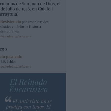
rmanos de San Juan de Dios, el
 de julio de 1936, en Calafell
arragona)
 Resistencia
por Javier Paredes,
edrático emérito de Historia
ntemporánea
Artículos anteriores
ego
eta pasmado
 J. R. Pablos
Artículos anteriores
El Reinado
Eucarístico
El Anticristo no se
prodiga con todos. El