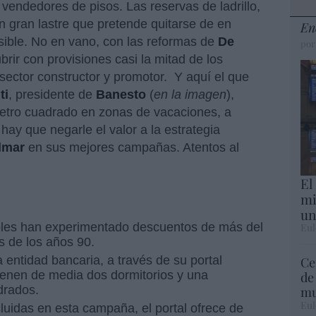
vendedores de pisos. Las reservas de ladrillo,
un gran lastre que pretende quitarse de en
En
sible. No en vano, con las reformas de
De
por
rir con provisiones casi la mitad de los
ector constructor y promotor. Y aquí el que
ti
, presidente de
Banesto
(
en la imagen
),
metro cuadrado en zonas de vacaciones, a
hay que negarle el valor a la estrategia
lmar
en sus mejores campañas. Atentos al
El
mi
un
les han experimentado descuentos de más del
Eul
 de los años 90.
a entidad bancaria, a través de su portal
Ce
ienen de media dos dormitorios y una
de
drados.
mu
Eul
luidas en esta campaña, el portal ofrece de