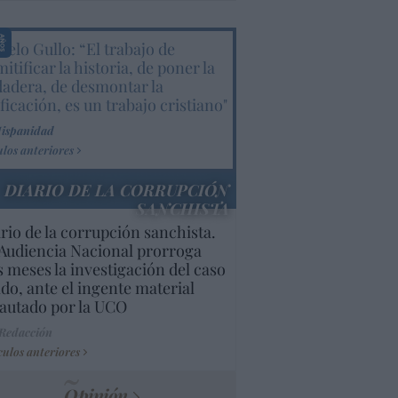
elo Gullo: “El trabajo de
itificar la historia, de poner la
dadera, de desmontar la
ificación, es un trabajo cristiano"
Hispanidad
ulos anteriores
DIARIO DE LA CORRUPCIÓN
SANCHISTA
rio de la corrupción sanchista.
Audiencia Nacional prorroga
s meses la investigación del caso
do, ante el ingente material
autado por la UCO
 Redacción
culos anteriores
Opinión