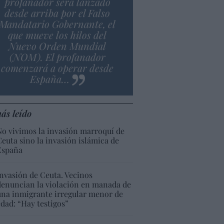
profanador será lanzado
desde arriba por el Falso
Mandatario Gobernante, el
que mueve los hilos del
Nuevo Orden Mundial
(NOM). El profanador
comenzará a operar desde
España…
ás leído
No vivimos la invasión marroquí de
Ceuta sino la invasión islámica de
España
Invasión de Ceuta. Vecinos
denuncian la violación en manada de
una inmigrante irregular menor de
edad: “Hay testigos”