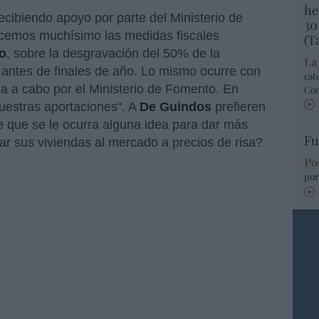
he
cibiendo apoyo por parte del Ministerio de
30
cemos muchísimo las medidas fiscales
(T
o
, sobre la desgravación del 50% de la
La
 antes de finales de año. Lo mismo ocurre con
cat
ada a cabo por el Ministerio de Fomento. En
Co
nuestras aportaciones". A
De Guindos
prefieren
e que se le ocurra alguna idea para dar más
Fu
ar sus viviendas al mercado a precios de risa?
Po
por