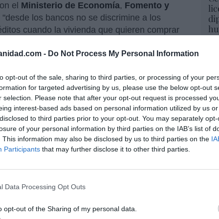
con el
Ministerio de Economía
,
Fomento y
li
 "desde los bancos no se discrimine a los
di
hu
réditos cuando la vivienda que quieren comprar
po
e un banco. Queremos, y esa es nuestra
His
anidad.com -
Do Not Process My Personal Information
n condiciones leoninas a los créditos a
 ofrecen todo tipo de facilidades cuando la casa
Cu
to opt-out of the sale, sharing to third parties, or processing of your per
o".
tu
formation for targeted advertising by us, please use the below opt-out s
Red
r selection. Please note that after your opt-out request is processed y
actuación de las entidades financieras como de
eing interest-based ads based on personal information utilized by us or
 a los clientes. Cuando llega alguien con una
disclosed to third parties prior to your opt-out. You may separately opt-
de buen pagador, un matrimonio de funcionarios
losure of your personal information by third parties on the IAB’s list of
“E
. This information may also be disclosed by us to third parties on the
IA
recen un 30% de financiación y le ponen todo
pon
Participants
that may further disclose it to other third parties.
ofrecen sus propias casas. Eso lo hace mucho,
pr
ese caso le facilitan al cliente hasta el 100% de
ame
entanilla de banca, aunque le paguen comisión
por 
l Data Processing Opt Outs
stá bien que le obliguen a hacerlo. Las
Artí
ículas".
o opt-out of the Sharing of my personal data.