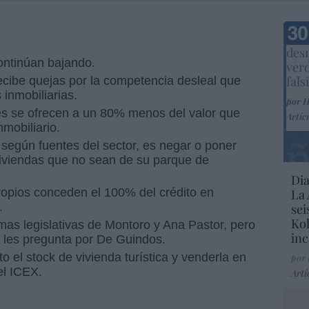
Marc
desm
continúan bajando.
ver
fals
ecibe quejas por la competencia desleal que
 inmobiliarias.
por 
s se ofrecen a un 80% menos del valor que
Artíc
mobiliario.
, según fuentes del sector, es negar o poner
 viviendas que no sean de su parque de
Dia
ropios conceden el 100% del crédito en
La 
.
sei
Kol
mas legislativas de Montoro y Ana Pastor, pero
inc
e les pregunta por De Guindos.
 el stock de vivienda turística y venderla en
por
el ICEX.
Artí