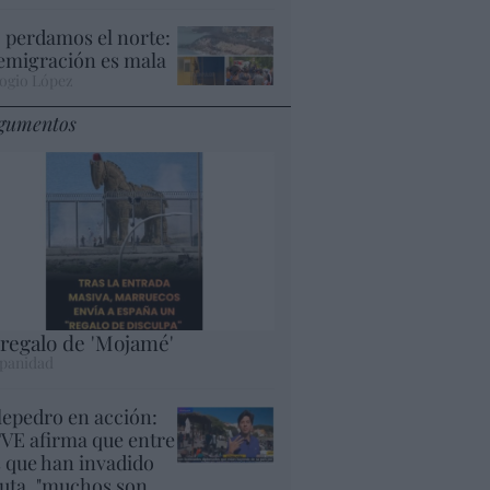
 perdamos el norte:
 emigración es mala
ogio López
gumentos
 regalo de 'Mojamé'
panidad
lepedro en acción:
VE afirma que entre
s que han invadido
uta, "muchos son