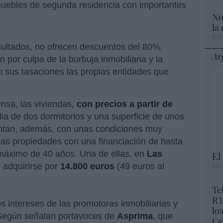
muebles de segunda residencia con importantes
No
la
Eul
sultados, no ofrecen descuentos del 80%,
Ar
on por culpa de la burbuja inmobiliaria y la
n sus tasaciones las propias entidades que
ensa, las viviendas,
con precios a partir de
ia de dos dormitorios y una superficie de unos
ntan, además, con unas condiciones muy
 las propiedades con una financiación de hasta
máximo de 40 años. Una de ellas, en
Las
El
His
 adquirirse por
14.800 euros
(49 euros al
Te
RT
s intereses de las promotoras inmobiliarias y
lo
 Según señalan portavoces de
Asprima
, que
Ce