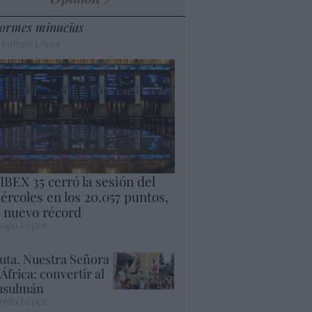
ormes minucias
 Eulogio López
 IBEX 35 cerró la sesión del
ércoles en los 20.057 puntos,
 nuevo récord
ogio López
uta. Nuestra Señora
 África: convertir al
sulmán
ogio López