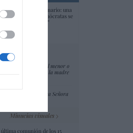
U. Inquietante escenario: una
cera parte de los demócratas se
ine como “socialista”
Ignacio Aguirre
culos anteriores
tas al director
¿El Superior interés el menor o
el superior interés de la madre
del menor?
Ceuta celebra Nuestra Señora
de África
Minucias visuales
 última comunión de los 15