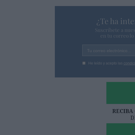
¿Te ha inte
Suscríbete a nues
en tu correo l
Tu correo electrónico...
He leído y acepto las
condic