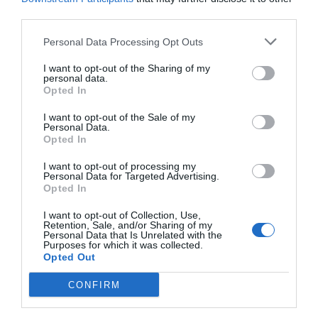
Hacienda por 700.000 euros... suma y
third parties.
sigue
Eulogio López
Personal Data Processing Opt Outs
I want to opt-out of the Sharing of my
El IBEX 35 cerró la sesión del
personal data.
Opted In
miércoles en los 20.057 puntos,
un nuevo récord
I want to opt-out of the Sale of my
Eulogio López
Personal Data.
Opted In
Ceuta. Nuestra Señora de África:
I want to opt-out of processing my
convertir al musulmán
Personal Data for Targeted Advertising.
Opted In
Eulogio López
I want to opt-out of Collection, Use,
Argumentos
Retention, Sale, and/or Sharing of my
Personal Data that Is Unrelated with the
Purposes for which it was collected.
Opted Out
CONFIRM