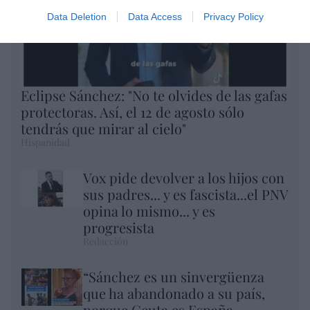
Data Deletion
Data Access
Privacy Policy
Eclipse Sánchez: "No te olvides de las gafas
protectoras. Así, el 12 de agosto sólo
tendrás que mirar al cielo"
Hispanidad
Vox pide devolver a los hijos con
sus padres... y es fascista...el PNV
opina lo mismo... y es
progresista
Redacción
“Sánchez es un sinvergüenza
que ha abandonado a su país,
porque Ceuta es España.