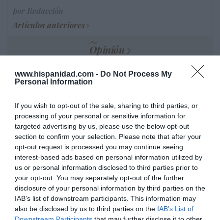
por Redacción
Artículos anteriores
Opinión
Enormes minucias
www.hispanidad.com -
Do Not Process My
Personal Information
por Eulogio López
If you wish to opt-out of the sale, sharing to third parties, or
processing of your personal or sensitive information for
targeted advertising by us, please use the below opt-out
section to confirm your selection. Please note that after your
opt-out request is processed you may continue seeing
interest-based ads based on personal information utilized by
us or personal information disclosed to third parties prior to
your opt-out. You may separately opt-out of the further
disclosure of your personal information by third parties on the
IAB’s list of downstream participants. This information may
also be disclosed by us to third parties on the
IAB’s List of
Isabel Pantoja pierde dos pleitos con
Downstream Participants
that may further disclose it to other