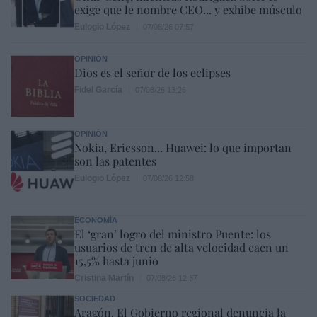
exige que le nombre CEO... y exhibe músculo
Eulogio López
07/08/26 07:57
OPINIÓN
Dios es el señor de los eclipses
Fidel García
07/08/26 13:26
OPINIÓN
Nokia, Ericsson... Huawei: lo que importan
son las patentes
Eulogio López
07/08/26 12:58
ECONOMÍA
El ‘gran’ logro del ministro Puente: los
usuarios de tren de alta velocidad caen un
15,5% hasta junio
Cristina Martín
07/08/26 12:37
SOCIEDAD
Aragón. El Gobierno regional denuncia la