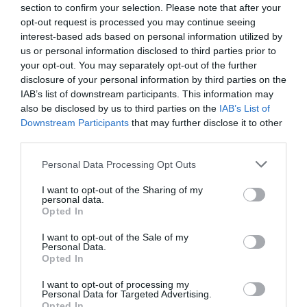
section to confirm your selection. Please note that after your
opt-out request is processed you may continue seeing
Cartas al director
interest-based ads based on personal information utilized by
us or personal information disclosed to third parties prior to
Dios es el señor de los eclipses
your opt-out. You may separately opt-out of the further
disclosure of your personal information by third parties on the
Soy viejo... y no lo puedo evitar
IAB’s list of downstream participants. This information may
also be disclosed by us to third parties on the
IAB’s List of
Downstream Participants
that may further disclose it to other
Minucias visuales
third parties.
La última comunión de los 15 hermanos de
Personal Data Processing Opt Outs
San Juan de Dios, el 30 de julio de 1936, en
I want to opt-out of the Sharing of my
Calafell (Tarragona)
personal data.
Opted In
La Resistencia
por Javier Paredes, catedrático emérito de
Historia Contemporánea
I want to opt-out of the Sale of my
Personal Data.
Artículos anteriores
Opted In
Fuego
I want to opt-out of processing my
Personal Data for Targeted Advertising.
Opted In