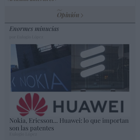
Opinión
Enormes minucias
por Eulogio López
Nokia, Ericsson... Huawei: lo que importan
son las patentes
Eulogio López