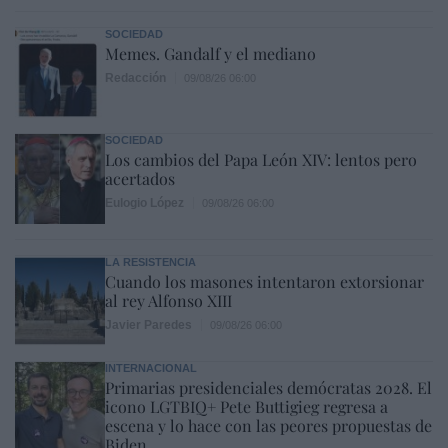
SOCIEDAD
Memes. Gandalf y el mediano
Redacción
09/08/26 06:00
SOCIEDAD
Los cambios del Papa León XIV: lentos pero
acertados
Eulogio López
09/08/26 06:00
LA RESISTENCIA
Cuando los masones intentaron extorsionar
al rey Alfonso XIII
Javier Paredes
09/08/26 06:00
INTERNACIONAL
Primarias presidenciales demócratas 2028. El
icono LGTBIQ+ Pete Buttigieg regresa a
escena y lo hace con las peores propuestas de
Biden