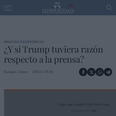
Educación
Entrevistas
PP
SANTANDER
R
30
MINUCIAS RADIOFÓNICAS
¿Y si Trump tuviera razón
respecto a la prensa?
Eulogio López
23/01/17 06:26