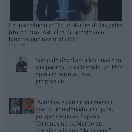
Eclipse Sánchez: "No te olvides de las gafas
protectoras. Así, el 12 de agosto sólo
tendrás que mirar al cielo"
Hispanidad
Vox pide devolver a los hijos con
sus padres... y es fascista...el PNV
opina lo mismo... y es
progresista
Redacción
“Sánchez es un sinvergüenza
que ha abandonado a su país,
porque Ceuta es España.
Tenemos un Gobierno en
connivencia con Marruecos”: