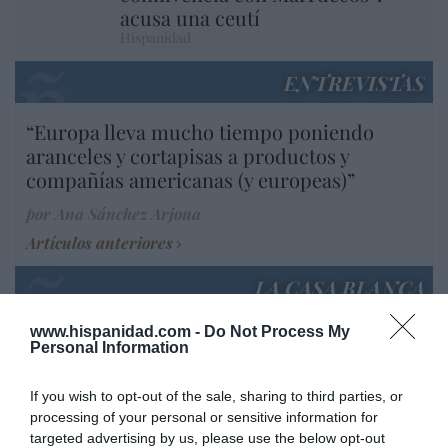
acusa una ceutí
Hispanidad
ENTREVISTAS
“Europa lleva mucho tiempo poniendo
aranceles y cortapisas a productos y
compañías americanas (y europeas)”
por Ana Sánchez Arjona
Artículos anteriores
LA CASA BLANCA
www.hispanidad.com -
Do Not Process My
EEUU. Inquietante escenario: una tercera
Personal Information
parte de los demócratas se define como
“socialista”
If you wish to opt-out of the sale, sharing to third parties, or
por Ignacio Aguirre
processing of your personal or sensitive information for
targeted advertising by us, please use the below opt-out
Artículos anteriores