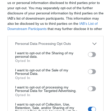
us or personal information disclosed to third parties prior to
your opt-out. You may separately opt-out of the further
Isabel Pantoja pierde dos pleitos
disclosure of your personal information by third parties on the
con Hacienda por 700.000
IAB’s list of downstream participants. This information may
euros... suma y sigue
also be disclosed by us to third parties on the
IAB’s List of
Eulogio López
Downstream Participants
that may further disclose it to other
third parties.
El IBEX 35 cerró la sesión del
Personal Data Processing Opt Outs
miércoles en los 20.057 puntos,
un nuevo récord
I want to opt-out of the Sharing of my
Eulogio López
personal data.
Opted In
Argumentos
I want to opt-out of the Sale of my
Personal Data.
Opted In
I want to opt-out of processing my
Personal Data for Targeted Advertising.
Opted In
I want to opt-out of Collection, Use,
Retention, Sale, and/or Sharing of my