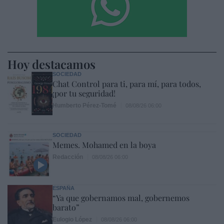
Hoy destacamos
SOCIEDAD
Chat Control para ti, para mí, para todos,
¡por tu seguridad!
Humberto Pérez-Tomé
08/08/26 06:00
SOCIEDAD
Memes. Mohamed en la boya
Redacción
08/08/26 06:00
ESPAÑA
“Ya que gobernamos mal, gobernemos
barato”
Eulogio López
08/08/26 06:00