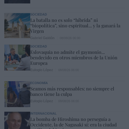
SOCIEDAD
La batalla no es solo “híbrida” ni
“biopolítica”, sino espiritual... y la ganará la
Virgen
Gabriel Galdón
08/08/26 06:00
SOCIEDAD
Eslovaquia no admite el gaymonio...
bendecido en otros miembros de la Unión
Europea
Eulogio López
08/08/26 06:00
ECONOMÍA
Seamos más responsables: no siempre el
banco tiene la culpa
Eulogio López
08/08/26 06:00
INTERNACIONAL
La bomba de Hiroshima no perseguía a
Occidente, la de Nagasaki sí: era la ciudad