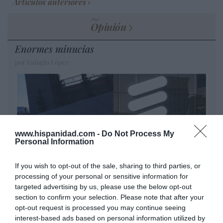
Artículos anteriores
Opinión
Enormes minucias
por Eulogio López
www.hispanidad.com -
Do Not Process My
Personal Information
If you wish to opt-out of the sale, sharing to third parties, or
processing of your personal or sensitive information for
targeted advertising by us, please use the below opt-out
Nokia, Ericsson... Huawei: lo que importan
section to confirm your selection. Please note that after your
son las patentes
opt-out request is processed you may continue seeing
Eulogio López
interest-based ads based on personal information utilized by