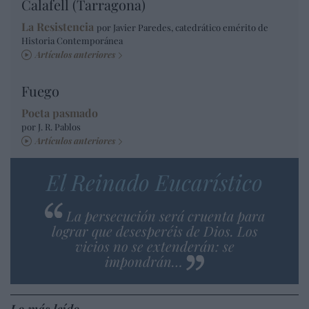
Calafell (Tarragona)
La Resistencia
por Javier Paredes, catedrático emérito de
Historia Contemporánea
Artículos anteriores
Fuego
Poeta pasmado
por J. R. Pablos
Artículos anteriores
El Reinado Eucarístico
La persecución será cruenta para
lograr que desesperéis de Dios. Los
vicios no se extenderán: se
impondrán…
Lo más leído