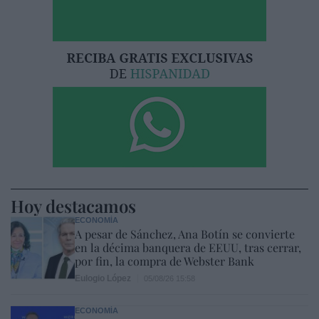
Hoy destacamos
ECONOMÍA
A pesar de Sánchez, Ana Botín se convierte
en la décima banquera de EEUU, tras cerrar,
por fin, la compra de Webster Bank
Eulogio López
05/08/26 15:58
ECONOMÍA