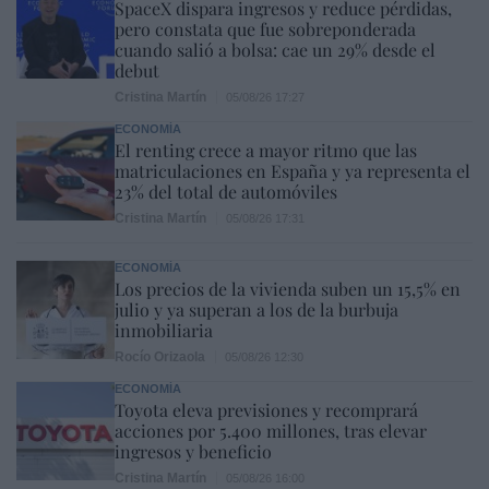
SpaceX dispara ingresos y reduce pérdidas,
pero constata que fue sobreponderada
cuando salió a bolsa: cae un 29% desde el
debut
Cristina Martín
05/08/26 17:27
ECONOMÍA
El renting crece a mayor ritmo que las
matriculaciones en España y ya representa el
23% del total de automóviles
Cristina Martín
05/08/26 17:31
ECONOMÍA
Los precios de la vivienda suben un 15,5% en
julio y ya superan a los de la burbuja
inmobiliaria
Rocío Orizaola
05/08/26 12:30
ECONOMÍA
Toyota eleva previsiones y recomprará
acciones por 5.400 millones, tras elevar
ingresos y beneficio
Cristina Martín
05/08/26 16:00