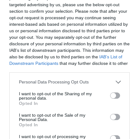
targeted advertising by us, please use the below opt-out
section to confirm your selection. Please note that after your
DIARIO DE LA CORRUPCIÓN SANCHISTA
opt-out request is processed you may continue seeing
interest-based ads based on personal information utilized by
Diario de la corrupción sanchista. Bolaños
us or personal information disclosed to third parties prior to
se reunió en el año 2025 hasta seis veces
your opt-out. You may separately opt-out of the further
con Zapatero, mientras se desarrollaba la
disclosure of your personal information by third parties on the
investigación judicial sobre la aerolínea
IAB’s list of downstream participants. This information may
also be disclosed by us to third parties on the
IAB’s List of
Plus Ultra
Downstream Participants
that may further disclose it to other
por Redacción
third parties.
Artículos anteriores
Personal Data Processing Opt Outs
Opinión
I want to opt-out of the Sharing of my
personal data.
Opted In
Enormes minucias
I want to opt-out of the Sale of my
por Eulogio López
Personal Data.
Opted In
I want to opt-out of processing my