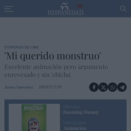
Educación
Entrevistas
PP
SANTANDER
R
30
ESTRENOS DE CINE
'Mi querido monstruo'
Excelente animación pero argumento
enrevesado y sin 'chicha'.
10/02/23 11:00
Juana Samanes
Director
Jianming Huang
Intérpretes
Animación