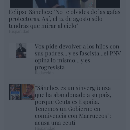
Eclipse Sánchez: "No te olvides de las gafas
protectoras. Así, el 12 de agosto sólo
tendrás que mirar al cielo"
Hispanidad
Vox pide devolver a los hijos con
sus padres... y es fascista...el PNV
opina lo mismo... y es
progresista
Redacción
“Sánchez es un sinvergüenza
que ha abandonado a su país,
porque Ceuta es España.
Tenemos un Gobierno en
connivencia con Marruecos”:
acusa una ceutí
Hispanidad