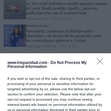
La ‘low cost’ británica easyJet pasará a manos
del peor fondo posible: Apollo... pero no
podrá hacerse con el control total
Cristina Martín
07/08/26 14:09
INTERNACIONAL
Venezuela. Comienza el diálogo entre
chavismo y un sector de la oposición, pero
los venezolanos quieren a Corina
José Ángel Gutiérrez
07/08/26 11:46
ECONOMÍA
El ‘gran’ logro del ministro Puente: los
www.hispanidad.com -
Do Not Process My
usuarios de tren de alta velocidad caen un
Personal Information
15,5% hasta junio
Cristina Martín
07/08/26 12:37
If you wish to opt-out of the sale, sharing to third parties, or
processing of your personal or sensitive information for
SOCIEDAD
targeted advertising by us, please use the below opt-out
Ataque cristianófobo en la muy ‘woke’ ciudad
de Nueva York: destrozan una imagen de la
section to confirm your selection. Please note that after your
Virgen María
opt-out request is processed you may continue seeing
interest-based ads based on personal information utilized by
Redacción
07/08/26 11:46
us or personal information disclosed to third parties prior to