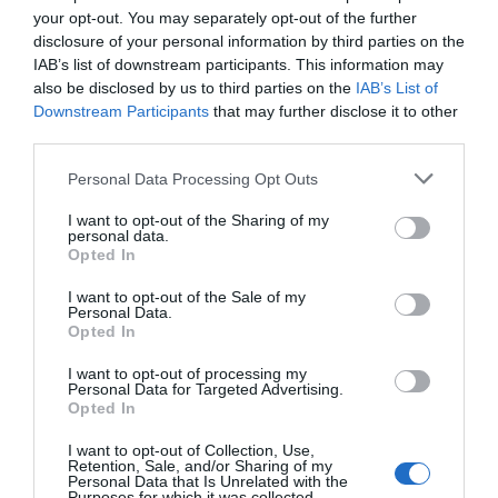
your opt-out. You may separately opt-out of the further
disclosure of your personal information by third parties on the
Marcelo Gullo: “El trabajo de desmitificar la
IAB’s list of downstream participants. This information may
historia, de poner la verdadera, de
also be disclosed by us to third parties on the
IAB’s List of
desmontar la falsificación, es un trabajo
Downstream Participants
that may further disclose it to other
third parties.
cristiano"
por Hispanidad
Personal Data Processing Opt Outs
Artículos anteriores
I want to opt-out of the Sharing of my
personal data.
Opted In
DIARIO DE LA CORRUPCIÓN SANCHISTA
I want to opt-out of the Sale of my
Personal Data.
Diario de la corrupción sanchista. Hazte
Opted In
Oír se manifiesta delante de La Mareta:
“Pedro Sánchez es un criminal”
I want to opt-out of processing my
Personal Data for Targeted Advertising.
Opted In
por Redacción
Artículos anteriores
I want to opt-out of Collection, Use,
Retention, Sale, and/or Sharing of my
Personal Data that Is Unrelated with the
Purposes for which it was collected.