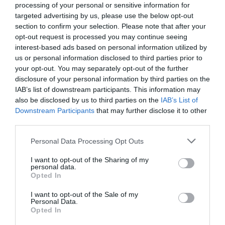
processing of your personal or sensitive information for
Artículos anteriores
targeted advertising by us, please use the below opt-out
section to confirm your selection. Please note that after your
DIARIO DE LA CORRUPCIÓN SANCHISTA
opt-out request is processed you may continue seeing
interest-based ads based on personal information utilized by
us or personal information disclosed to third parties prior to
Diario de la corrupción sanchista. Bolaños
your opt-out. You may separately opt-out of the further
se reunió en el año 2025 hasta seis veces
disclosure of your personal information by third parties on the
con Zapatero, mientras se desarrollaba la
IAB’s list of downstream participants. This information may
investigación judicial sobre la aerolínea
also be disclosed by us to third parties on the
IAB’s List of
Plus Ultra
Downstream Participants
that may further disclose it to other
third parties.
por Redacción
Personal Data Processing Opt Outs
Artículos anteriores
I want to opt-out of the Sharing of my
Opinión
personal data.
Opted In
Enormes minucias
I want to opt-out of the Sale of my
Personal Data.
por Eulogio López
Opted In