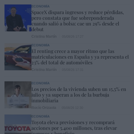
ECONOMÍA
SpaceX dispara ingresos y reduce pérdidas,
pero constata que fue sobreponderada
cuando salió a bolsa: cae un 29% desde el
debut
Cristina Martín
05/08/26 17:27
ECONOMÍA
El renting crece a mayor ritmo que las
matriculaciones en España y ya representa el
23% del total de automóviles
Cristina Martín
05/08/26 17:31
ECONOMÍA
Los precios de la vivienda suben un 15,5% en
julio y ya superan a los de la burbuja
inmobiliaria
Rocío Orizaola
05/08/26 12:30
ECONOMÍA
Toyota eleva previsiones y recomprará
acciones por 5.400 millones, tras elevar
ingresos y beneficio