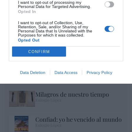
I want to opt-out of processing my
Personal Data for Targeted Advertising.
Opted In
I want to opt-out of Collection, Use,
Retention, Sale, and/or Sharing of my
Personal Data that Is Unrelated with the
Purposes for which it was collected.
Opted Out
CONFIRM
No perdamos el norte: la emigración es
mala
Data Deletion
Data Access
Privacy Policy
Eulogio López
Milagros de nuestro tiempo
Eulogio López
Confiad: yo he vencido al mundo
Eulogio López