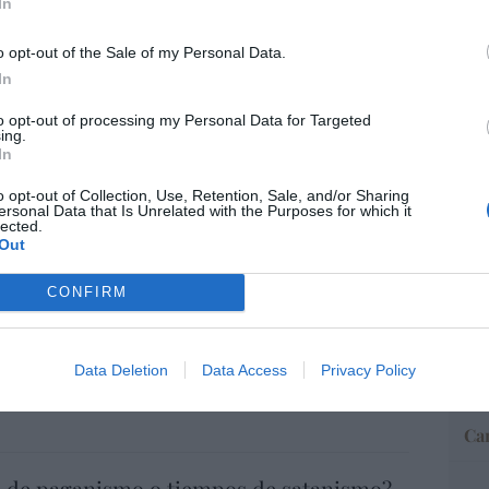
In
o opt-out of the Sale of my Personal Data.
“E
In
pon
pr
to opt-out of processing my Personal Data for Targeted
ame
ing.
In
por 
Artí
o opt-out of Collection, Use, Retention, Sale, and/or Sharing
ersonal Data that Is Unrelated with the Purposes for which it
de dejar sólo al Santísimo... en ningún
lected.
Out
EEU
09/08/26 06:00
CONFIRM
ter
def
atrincherado, en La Mareta
por 
Data Deletion
Data Access
Privacy Policy
Artí
o
09/08/26 06:00
Car
 de paganismo o tiempos de satanismo?