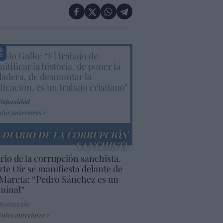
elo Gullo: “El trabajo de
itificar la historia, de poner la
dadera, de desmontar la
ificación, es un trabajo cristiano"
Hispanidad
ulos anteriores
DIARIO DE LA CORRUPCIÓN
SANCHISTA
rio de la corrupción sanchista.
te Oír se manifiesta delante de
Mareta: “Pedro Sánchez es un
minal”
 Redacción
culos anteriores