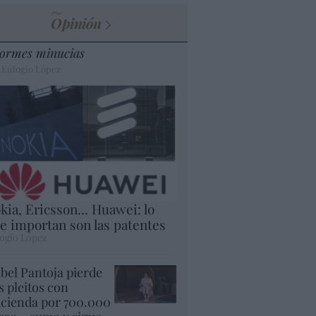
Opinión
ormes minucias
 Eulogio López
kia, Ericsson... Huawei: lo
e importan son las patentes
ogio López
abel Pantoja pierde
s pleitos con
cienda por 700.000