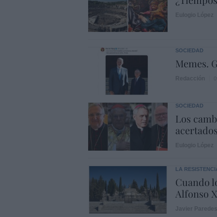
Eulogio López
SOCIEDAD
Memes. G
Redacción
0
SOCIEDAD
Los cambi
acertado
Eulogio López
LA RESISTENCI
Cuando lo
Alfonso X
Javier Parede