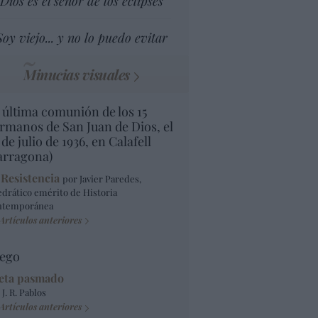
Dios es el señor de los eclipses
Soy viejo... y no lo puedo evitar
Minucias visuales
 última comunión de los 15
rmanos de San Juan de Dios, el
 de julio de 1936, en Calafell
arragona)
 Resistencia
por Javier Paredes,
edrático emérito de Historia
ntemporánea
Artículos anteriores
ego
eta pasmado
 J. R. Pablos
Artículos anteriores