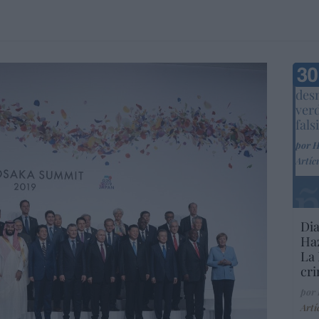
Marc
desm
ver
fals
por 
Artíc
Dia
Haz
La 
cri
por
Artí