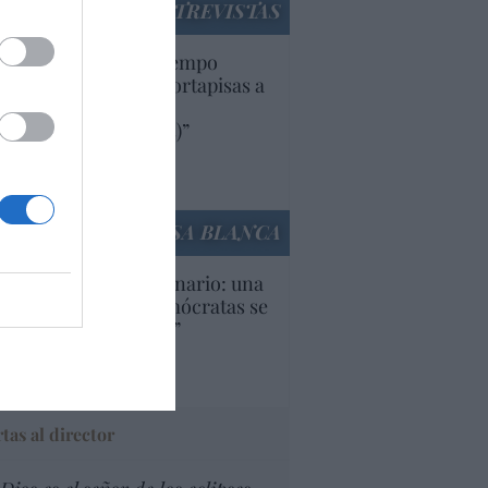
ENTREVISTAS
uropa lleva mucho tiempo
iendo aranceles y cortapisas a
oductos y compañías
ricanas (y europeas)”
Ana Sánchez Arjona
culos anteriores
LA CASA BLANCA
U. Inquietante escenario: una
cera parte de los demócratas se
ine como “socialista”
Ignacio Aguirre
culos anteriores
tas al director