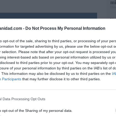
mi
His
Vo
resado este artículo?
hi
anidad.com -
Do Not Process My Personal Information
y 
tro newsletter y recibe cada dia
op
o más destacado de Hispanidad
pr
to opt-out of the sale, sharing to third parties, or processing of your per
Red
formation for targeted advertising by us, please use the below opt-out s
r selection. Please note that after your opt-out request is processed y
eing interest-based ads based on personal information utilized by us or
“S
iones legales
disclosed to third parties prior to your opt-out. You may separately opt-
si
losure of your personal information by third parties on the IAB’s list of
ab
. This information may also be disclosed by us to third parties on the
IA
po
Participants
that may further disclose it to other third parties.
Es
Go
co
Ma
l Data Processing Opt Outs
ce
His
o opt-out of the Sharing of my personal data.