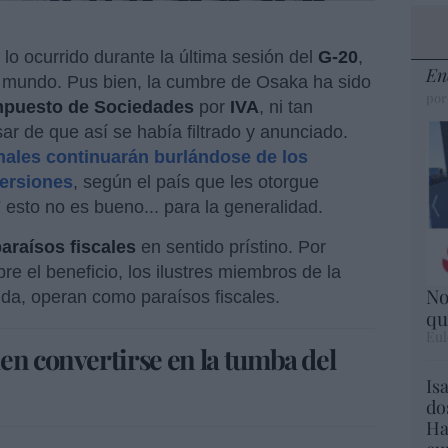
lo ocurrido durante la última sesión del
G-20
,
En
 mundo. Pus bien, la cumbre de Osaka ha sido
por
mpuesto de Sociedades
por
IVA
, ni tan
sar de que así se había filtrado y anunciado.
nales continuarán burlándose de los
ersiones
, según el país que les otorgue
Y esto no es bueno... para la generalidad.
araísos fiscales
en sentido prístino. Por
re el beneficio, los ilustres miembros de la
No
da, operan como paraísos fiscales.
qu
Eul
en convertirse en la tumba del
Is
do
Ha