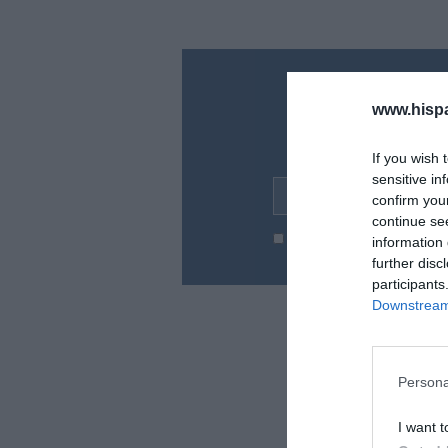
¿Te ha inte
www.hisp
Suscríbete a nues
en tu correo l
If you wish 
sensitive in
Tu correo electrónico...
confirm you
continue se
He leído y acepto las
condic
information 
further disc
participants
Downstream 
Persona
I want t