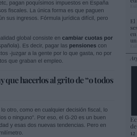
eu
 etc, pagan poquísimos impuestos en España
Eul
os fiscales. La única forma es que paguen
n sus ingresos. Fórmula jurídica difícil, pero
El
se
en
calidad global consiste en
cambiar cuotas por
un
spañola). Es decir, pagar las
pensiones
con
Eul
os -juzgar a la gente por lo que gasta, no por
Ar
estos que graban el empleo.
 que hacerlos al grito de “o todos
o otro, como en cualquier decisión fiscal, lo
odos o ninguno”. Por eso, el G-20 es un buen
Ec
lidad y esas dos nuevas tendencias. Pero en
de
12
milímetro.