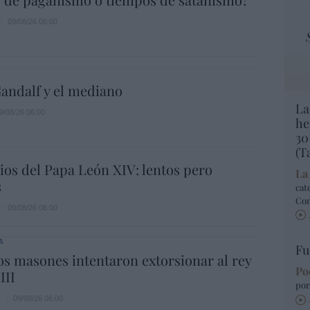
09/08/26 06:00
andalf y el mediano
La
9/08/26 06:00
he
30
(T
os del Papa León XIV: lentos pero
La
s
cat
Co
09/08/26 06:00
A
Fu
s masones intentaron extorsionar al rey
Po
III
por
s
09/08/26 06:00