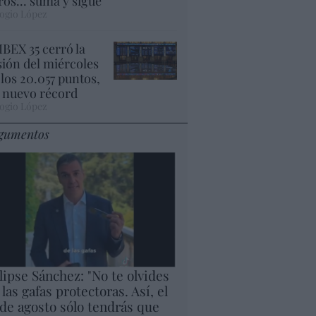
ros... suma y sigue
ogio López
 IBEX 35 cerró la
sión del miércoles
 los 20.057 puntos,
 nuevo récord
ogio López
gumentos
lipse Sánchez: "No te olvides
 las gafas protectoras. Así, el
 de agosto sólo tendrás que