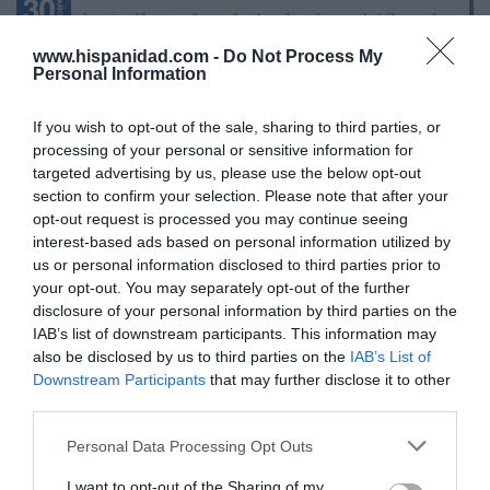
Marcelo Gullo: “El trabajo de desmitificar la
historia, de poner la verdadera, de
www.hispanidad.com -
Do Not Process My
desmontar la falsificación, es un trabajo
Personal Information
cristiano"
If you wish to opt-out of the sale, sharing to third parties, or
por Hispanidad
processing of your personal or sensitive information for
Artículos anteriores
targeted advertising by us, please use the below opt-out
section to confirm your selection. Please note that after your
DIARIO DE LA CORRUPCIÓN SANCHISTA
opt-out request is processed you may continue seeing
interest-based ads based on personal information utilized by
us or personal information disclosed to third parties prior to
Diario de la corrupción sanchista. Hazte
your opt-out. You may separately opt-out of the further
Oír se manifiesta delante de La Mareta:
disclosure of your personal information by third parties on the
“Pedro Sánchez es un criminal”
IAB’s list of downstream participants. This information may
also be disclosed by us to third parties on the
IAB’s List of
por Redacción
Downstream Participants
that may further disclose it to other
Artículos anteriores
third parties.
Opinión
Personal Data Processing Opt Outs
I want to opt-out of the Sharing of my