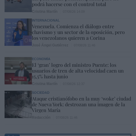
podrá hacerse con el control total
Cristina Martín
07/08/26 14:09
INTERNACIONAL
Venezuela. Comienza el diálogo entre
chavismo y un sector de la oposición, pero
los venezolanos quieren a Corina
José Ángel Gutiérrez
07/08/26 11:46
ECONOMÍA
El ‘gran’ logro del ministro Puente: los
usuarios de tren de alta velocidad caen un
15,5% hasta junio
Cristina Martín
07/08/26 12:37
SOCIEDAD
Ataque cristianófobo en la muy ‘woke’ ciudad
de Nueva York: destrozan una imagen de la
Virgen María
Redacción
07/08/26 11:46