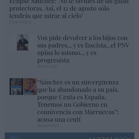
Eclipse Sánchez: "No te olvides de las gafas
protectoras. Así, el 12 de agosto sólo
tendrás que mirar al cielo"
Hispanidad
Vox pide devolver a los hijos con
sus padres... y es fascista...el PNV
opina lo mismo... y es
progresista
Redacción
“Sánchez es un sinvergüenza
que ha abandonado a su país,
porque Ceuta es España.
Tenemos un Gobierno en
connivencia con Marruecos”:
acusa una ceutí
Hispanidad