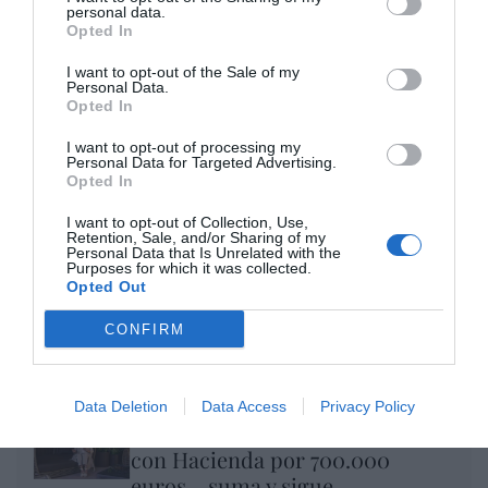
Enormes minucias
personal data.
Opted In
por Eulogio López
I want to opt-out of the Sale of my
Personal Data.
Opted In
I want to opt-out of processing my
Personal Data for Targeted Advertising.
Opted In
I want to opt-out of Collection, Use,
Retention, Sale, and/or Sharing of my
Personal Data that Is Unrelated with the
Purposes for which it was collected.
Opted Out
Nokia, Ericsson... Huawei: lo que importan
CONFIRM
son las patentes
Eulogio López
Data Deletion
Data Access
Privacy Policy
Isabel Pantoja pierde dos pleitos
con Hacienda por 700.000
euros... suma y sigue