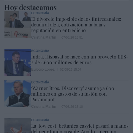
Hoy destacamos
ECONOMÍA
El divorcio imposible de los Entrecanales:
deuda al alza, cotización a la baja y
reputación en entredicho
Cristina Martín
07/08/26 15:51
ECONOMÍA
Indra. Hispasat se hace con un proyecto IRIS-
2 de 1.600 millones de euros
Eulogio López
07/08/26 15:07
ECONOMÍA
‘Warner Bros. Discovery’ asume ya 600
millones en gastos de su fusión con
Paramount
Cristina Martín
07/08/26 15:10
ECONOMÍA
La ‘low cost’ británica easyJet pasará a manos
del peor fondo posible: Apollo... pero no