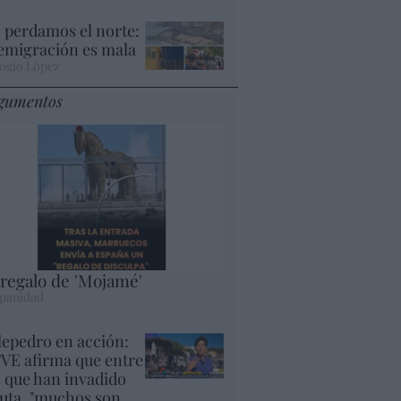
 perdamos el norte:
 emigración es mala
ogio López
gumentos
 regalo de 'Mojamé'
panidad
lepedro en acción:
VE afirma que entre
s que han invadido
uta, "muchos son