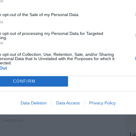
In
EEU
o opt-out of the Sale of my Personal Data.
ter
def
In
por 
to opt-out of processing my Personal Data for Targeted
ing.
Artí
In
Car
o opt-out of Collection, Use, Retention, Sale, and/or Sharing
ersonal Data that Is Unrelated with the Purposes for which it
lected.
Out
CONFIRM
a. Situación límite: bronca en Reino
 riesgo de deuda en el alero... y Enrique
Data Deletion
Data Access
Privacy Policy
indica la Presidencia
06/08/26 16:47
La