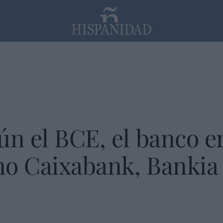
PP
SANTANDER
Religión
ún el BCE, el banco e
o Caixabank, Bankia 