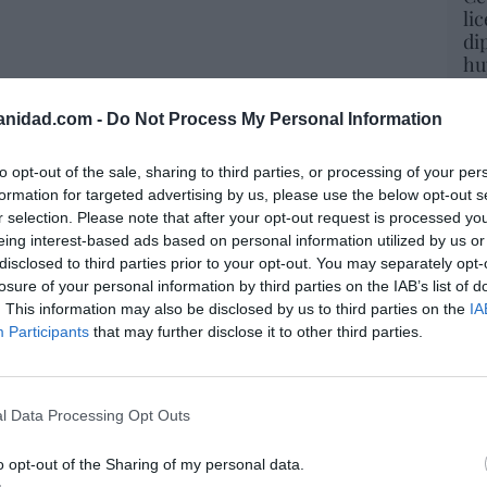
li
di
hu
po
His
ICIAS DE ACTUALIDAD SOBRE EL BANCO DE SABADELL
anidad.com -
Do Not Process My Personal Information
Cu
to opt-out of the sale, sharing to third parties, or processing of your per
tu
formation for targeted advertising by us, please use the below opt-out s
Red
r selection. Please note that after your opt-out request is processed y
resado este artículo?
eing interest-based ads based on personal information utilized by us or
tro newsletter y recibe cada dia
disclosed to third parties prior to your opt-out. You may separately opt-
o más destacado de Hispanidad
losure of your personal information by third parties on the IAB’s list of
“E
. This information may also be disclosed by us to third parties on the
IA
pon
Participants
that may further disclose it to other third parties.
pr
ame
iones legales
por 
l Data Processing Opt Outs
Artí
o opt-out of the Sharing of my personal data.