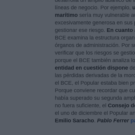
desarrolla un amplio abanico de a
líneas de negocio. Por ejemplo,
u
marítimo
sería muy vulnerable a
excesivamente generosa en sus p
gestionar ese riesgo.
En cuanto 
BCE examina la estructura organi
órganos de administración. Por 
verificar que los riesgos se ge
porque el BCE también analiza los
entidad en cuestión dispone
de
las pérdidas derivadas de la moro
el BCE, el Popular estaba bien pr
Porque conviene recordar que cua
había superado su segunda amplia
no fuera suficiente, el
Consejo de
el uno de diciembre el Popular a
Emilio Saracho
.
Pablo Ferrer
p