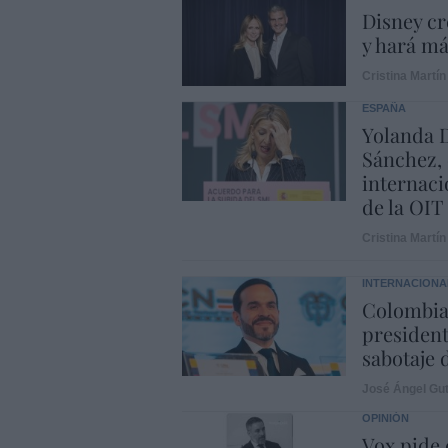
Disney cr
y hará m
Cristina Martín
ESPAÑA
Yolanda D
Sánchez, 
internaci
de la OIT
Cristina Martín
INTERNACIONA
Colombia.
president
sabotaje 
José Ángel Gut
OPINIÓN
Vox pide d