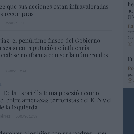
he
ee que sus acciones están infravaloradas
30
ás recompras
(T
06/08/26 17:11
La
cat
Co
íaz, el penúltimo fiasco del Gobierno
escaso en reputación e influencia
onal: se conforma con ser la número dos
Fu
Po
06/08/26 12:41
por
L
 De la Espriella toma posesión como
e, entre amenazas terroristas del ELN y el
de la Izquierda
iérrez
06/08/26 12:35
evolver a los hijos con sus padres... y es