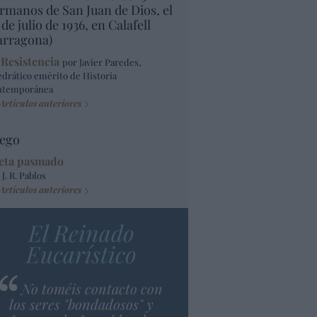
rmanos de San Juan de Dios, el
 de julio de 1936, en Calafell
arragona)
 Resistencia
por Javier Paredes,
edrático emérito de Historia
ntemporánea
Artículos anteriores
ego
eta pasmado
 J. R. Pablos
Artículos anteriores
El Reinado
Eucarístico
No toméis contacto con
los seres "bondadosos" y