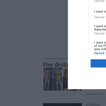
Opted 
I want t
Opted 
I want 
Advertis
Opted 
I want t
of my P
was col
Opted 
Hoy destacamos
ECONOMÍA
Telefónic
Unido, el
Goñi reiv
Eulogio López
ECONOMÍA