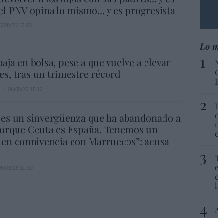
.el PNV opina lo mismo... y es progresista
6/08/26 17:03
Lo m
aja en bolsa, pese a que vuelve a elevar
es, tras un trimestre récord
06/08/26 15:12
 es un sinvergüenza que ha abandonado a
porque Ceuta es España. Tenemos un
 en connivencia con Marruecos”: acusa
06/08/26 11:30