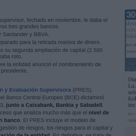
Marc
supervisor, fechado en noviembre, le daba el
desm
tros tres grandes bancos.
ver
or Santander y BBVA.
fals
eparado para la retirada masiva de dinero.
por 
o su segunda ampliación de capital (2.500
Artíc
taba roto.
re la entidad anunció el nombramiento de
presidente.
Dia
La 
n y Evaluación Supervisora
(PRES),
sei
 el Banco Central Europeo (BCE) dictaminó
Kol
inc
3,
junto a Caixabank, Bankia y Sabadell
.
oceso que analiza mucho más que el
nivel de
por
un banco
. El PRES incluye el modelo de
Artí
gestión de riesgos, los riesgos para el capital y
iación de la entidad
. En definitiva, se trata de