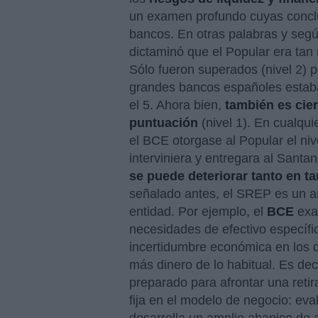
un examen profundo cuyas conclus
bancos. En otras palabras y seg
dictaminó que el Popular era tan
Sólo fueron superados (nivel 2) 
grandes bancos españoles estaba 
el 5. Ahora bien,
también es cie
puntuación
(nivel 1). En cualqu
el BCE otorgase al Popular el niv
interviniera y entregara al Santa
se puede deteriorar tanto en t
señalado antes, el SREP es un an
entidad. Por ejemplo, el
BCE
exa
necesidades de efectivo específ
incertidumbre económica en los 
más dinero de lo habitual. Es deci
preparado para afrontar una reti
fija en el modelo de negocio: eval