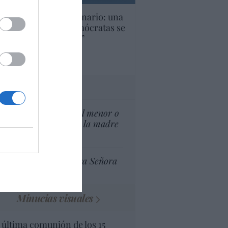
U. Inquietante escenario: una
cera parte de los demócratas se
ine como “socialista”
Ignacio Aguirre
culos anteriores
tas al director
¿El Superior interés el menor o
el superior interés de la madre
del menor?
Ceuta celebra Nuestra Señora
de África
Minucias visuales
 última comunión de los 15