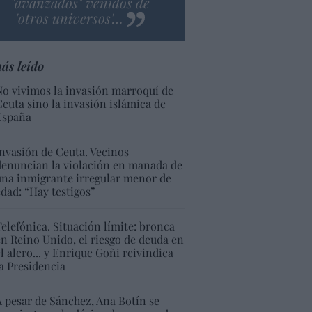
"avanzados" venidos de
'otros universos'…
ás leído
No vivimos la invasión marroquí de
Ceuta sino la invasión islámica de
España
Invasión de Ceuta. Vecinos
denuncian la violación en manada de
una inmigrante irregular menor de
edad: “Hay testigos”
Telefónica. Situación límite: bronca
en Reino Unido, el riesgo de deuda en
el alero... y Enrique Goñi reivindica
la Presidencia
A pesar de Sánchez, Ana Botín se