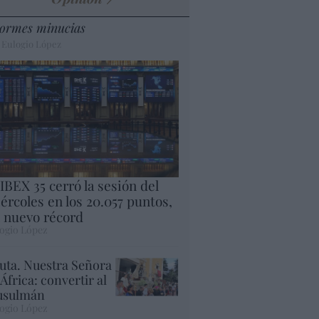
ormes minucias
 Eulogio López
 IBEX 35 cerró la sesión del
ércoles en los 20.057 puntos,
 nuevo récord
ogio López
uta. Nuestra Señora
 África: convertir al
sulmán
ogio López