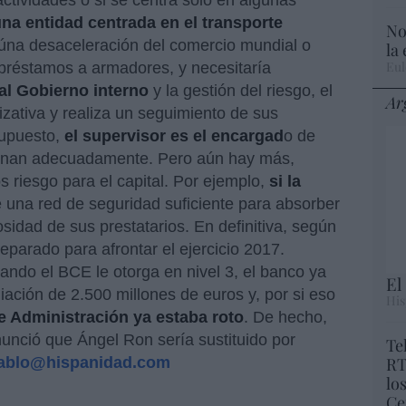
ctividades o si se centra sólo en algunas
na entidad centrada en el transporte
No
úna desaceleración del comercio mundial o
la
Eul
réstamos a armadores, y necesitaría
al Gobierno interno
y la gestión del riesgo, el
Ar
zativa y realiza un seguimiento de sus
supuesto,
el supervisor es el encargad
o de
stionan adecuadamente. Pero aún hay más,
 riesgo para el capital. Por ejemplo,
si la
 una red de seguridad suficiente para absorber
sidad de sus prestatarios. En definitiva, según
eparado para afrontar el ejercicio 2017.
ndo el BCE le otorga en nivel 3, el banco ya
El
ción de 2.500 millones de euros y, por si eso
His
 Administración ya estaba roto
. De hecho,
nunció que Ángel Ron sería sustituido por
Te
ablo@hispanidad.com
RT
lo
Ce