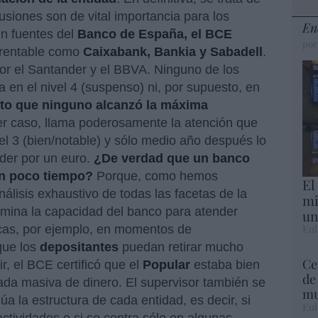
iones son de vital importancia para los
En
ún fuentes del
Banco de España, el BCE
por
 rentable como
Caixabank, Bankia y Sabadell
.
por el Santander y el BBVA. Ninguno de los
en el nivel 4 (suspenso) ni, por supuesto, en
rto que ninguno alcanzó la máxima
ier caso, llama poderosamente la atención que
el 3 (bien/notable) y sólo medio año después lo
nder por un euro.
¿De verdad que un banco
an poco tiempo?
Porque, como hemos
El
álisis exhaustivo de todas las facetas de la
mi
mina la capacidad del banco para atender
un
Eul
icas, por ejemplo, en momentos de
que los
depositantes
puedan retirar mucho
Ce
r, el BCE certificó que el
Popular
estaba bien
de
rada masiva de dinero. El supervisor también se
mu
úa la estructura de cada entidad, es decir, si
Eul