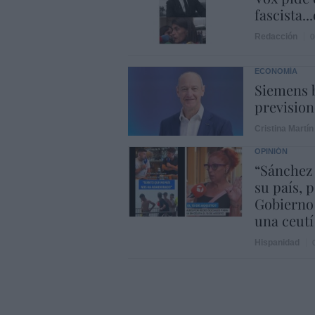
fascista..
Redacción
0
ECONOMÍA
Siemens b
prevision
Cristina Martín
OPINIÓN
“Sánchez
su país, 
Gobierno
una ceutí
Hispanidad