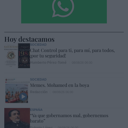
Hoy destacamos
SOCIEDAD
Chat Control para ti, para mí, para todos,
¡por tu seguridad!
Humberto Pérez-Tomé
08/08/26 06:00
SOCIEDAD
Memes. Mohamed en la boya
Redacción
08/08/26 06:00
ESPAÑA
“Ya que gobernamos mal, gobernemos
barato”
Eulogio López
08/08/26 06:00