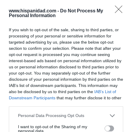
católica del Japón
www.hispanidad.com -
Do Not Process My
Eulogio López
08/08/26 06:00
Personal Information
If you wish to opt-out of the sale, sharing to third parties, or
Marcelo Gullo: “El trabajo de desmitificar la
processing of your personal or sensitive information for
historia, de poner la verdadera, de
targeted advertising by us, please use the below opt-out
desmontar la falsificación, es un trabajo
section to confirm your selection. Please note that after your
cristiano"
opt-out request is processed you may continue seeing
interest-based ads based on personal information utilized by
por Hispanidad
us or personal information disclosed to third parties prior to
your opt-out. You may separately opt-out of the further
Artículos anteriores
disclosure of your personal information by third parties on the
IAB’s list of downstream participants. This information may
DIARIO DE LA CORRUPCIÓN SANCHISTA
also be disclosed by us to third parties on the
IAB’s List of
Downstream Participants
that may further disclose it to other
Diario de la corrupción sanchista. Hazte
third parties.
Oír se manifiesta delante de La Mareta:
“Pedro Sánchez es un criminal”
Personal Data Processing Opt Outs
por Redacción
I want to opt-out of the Sharing of my
personal data.