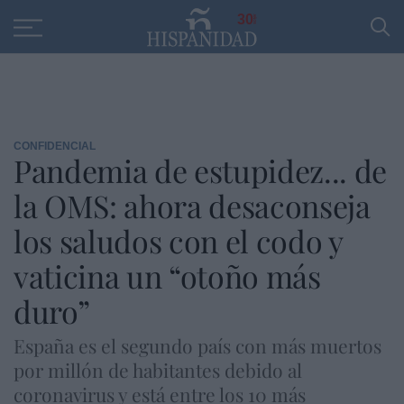
Educación
Entrevistas
PP
SANTANDER
R
30
CONFIDENCIAL
Pandemia de estupidez... de
la OMS: ahora desaconseja
los saludos con el codo y
vaticina un “otoño más
duro”
España es el segundo país con más muertos
por millón de habitantes debido al
coronavirus y está entre los 10 más