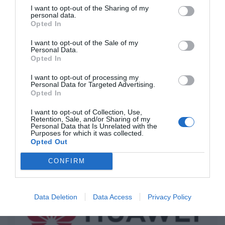
“Pedro Sánchez es un criminal”
I want to opt-out of the Sharing of my
personal data.
Opted In
por Redacción
Artículos anteriores
I want to opt-out of the Sale of my
Personal Data.
Opted In
Opinión
I want to opt-out of processing my
Enormes minucias
Personal Data for Targeted Advertising.
Opted In
por Eulogio López
I want to opt-out of Collection, Use,
Retention, Sale, and/or Sharing of my
Personal Data that Is Unrelated with the
Purposes for which it was collected.
Opted Out
CONFIRM
Data Deletion
Data Access
Privacy Policy