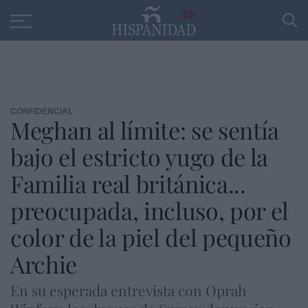
Educación
Entrevistas
PP
SANTANDER
R
30
CONFIDENCIAL
Meghan al límite: se sentía
bajo el estricto yugo de la
Familia real británica...
preocupada, incluso, por el
color de la piel del pequeño
Archie
En su esperada entrevista con Oprah