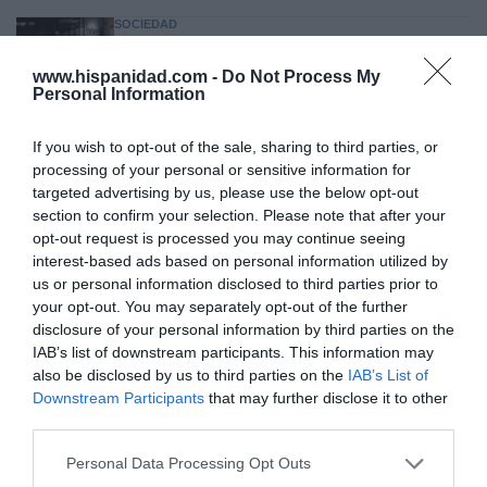
SOCIEDAD
Ataque cristianófobo en la muy ‘woke’ ciudad
de Nueva York: destrozan una imagen de la
www.hispanidad.com -
Do Not Process My
Virgen María
Personal Information
Redacción
07/08/26 11:46
If you wish to opt-out of the sale, sharing to third parties, or
processing of your personal or sensitive information for
targeted advertising by us, please use the below opt-out
Marcelo Gullo: “El trabajo de desmitificar la
section to confirm your selection. Please note that after your
historia, de poner la verdadera, de
opt-out request is processed you may continue seeing
desmontar la falsificación, es un trabajo
interest-based ads based on personal information utilized by
cristiano"
us or personal information disclosed to third parties prior to
your opt-out. You may separately opt-out of the further
por Hispanidad
disclosure of your personal information by third parties on the
Artículos anteriores
IAB’s list of downstream participants. This information may
also be disclosed by us to third parties on the
IAB’s List of
DIARIO DE LA CORRUPCIÓN SANCHISTA
Downstream Participants
that may further disclose it to other
third parties.
Diario de la corrupción sanchista. Hazte
Personal Data Processing Opt Outs
Oír se manifiesta delante de La Mareta: