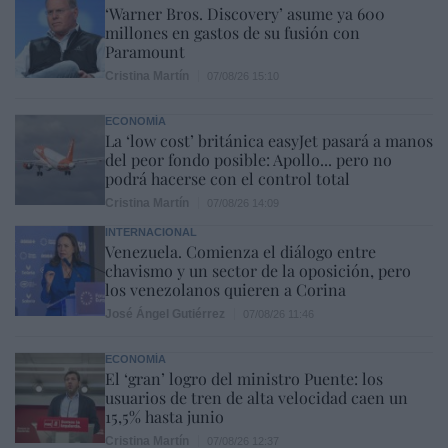
‘Warner Bros. Discovery’ asume ya 600
millones en gastos de su fusión con
Paramount
Cristina Martín
07/08/26 15:10
ECONOMÍA
La ‘low cost’ británica easyJet pasará a manos
del peor fondo posible: Apollo... pero no
podrá hacerse con el control total
Cristina Martín
07/08/26 14:09
INTERNACIONAL
Venezuela. Comienza el diálogo entre
chavismo y un sector de la oposición, pero
los venezolanos quieren a Corina
José Ángel Gutiérrez
07/08/26 11:46
ECONOMÍA
El ‘gran’ logro del ministro Puente: los
usuarios de tren de alta velocidad caen un
15,5% hasta junio
Cristina Martín
07/08/26 12:37