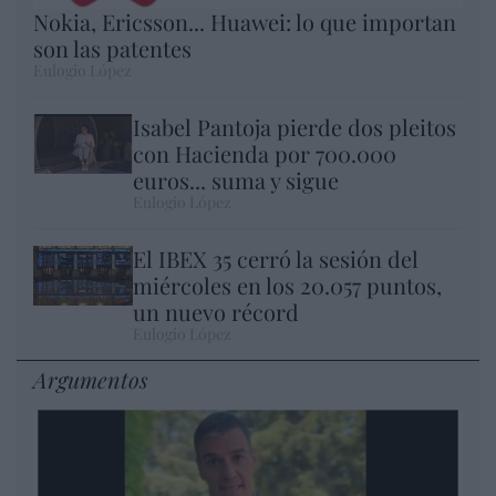
Nokia, Ericsson... Huawei: lo que importan
son las patentes
Eulogio López
Isabel Pantoja pierde dos pleitos
con Hacienda por 700.000
euros... suma y sigue
Eulogio López
El IBEX 35 cerró la sesión del
miércoles en los 20.057 puntos,
un nuevo récord
Eulogio López
Argumentos