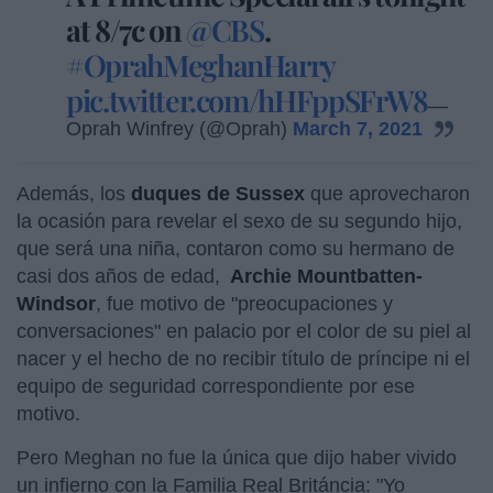
at 8/7c on
@CBS
.
#OprahMeghanHarry
pic.twitter.com/hHFppSFrW8
—
Oprah Winfrey (@Oprah)
March 7, 2021
Además, los
duques de Sussex
que aprovecharon
la ocasión para revelar el sexo de su segundo hijo,
que será una niña, contaron como su hermano de
casi dos años de edad,
Archie Mountbatten-
Windsor
, fue motivo de "preocupaciones y
conversaciones" en palacio por el color de su piel al
nacer y el hecho de no recibir título de príncipe ni el
equipo de seguridad correspondiente por ese
motivo.
Pero Meghan no fue la única que dijo haber vivido
un infierno con la Familia Real Británcia: "Yo