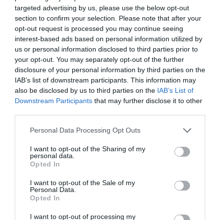
por Hispanidad
targeted advertising by us, please use the below opt-out
Artículos anteriores
section to confirm your selection. Please note that after your
opt-out request is processed you may continue seeing
DIARIO DE LA CORRUPCIÓN SANCHISTA
interest-based ads based on personal information utilized by
us or personal information disclosed to third parties prior to
your opt-out. You may separately opt-out of the further
Diario de la corrupción sanchista. Hazte
disclosure of your personal information by third parties on the
Oír se manifiesta delante de La Mareta:
IAB’s list of downstream participants. This information may
“Pedro Sánchez es un criminal”
also be disclosed by us to third parties on the
IAB’s List of
Downstream Participants
that may further disclose it to other
por Redacción
third parties.
Artículos anteriores
Personal Data Processing Opt Outs
Opinión
I want to opt-out of the Sharing of my
personal data.
Enormes minucias
Opted In
por Eulogio López
I want to opt-out of the Sale of my
Personal Data.
Opted In
I want to opt-out of processing my