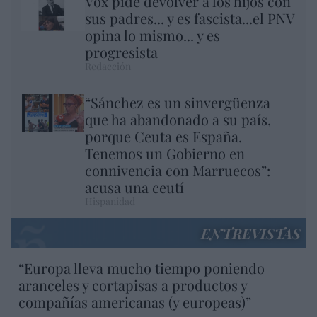
Vox pide devolver a los hijos con
sus padres... y es fascista...el PNV
opina lo mismo... y es
progresista
Redacción
“Sánchez es un sinvergüenza
que ha abandonado a su país,
porque Ceuta es España.
Tenemos un Gobierno en
connivencia con Marruecos”:
acusa una ceutí
Hispanidad
ENTREVISTAS
“Europa lleva mucho tiempo poniendo
aranceles y cortapisas a productos y
compañías americanas (y europeas)”