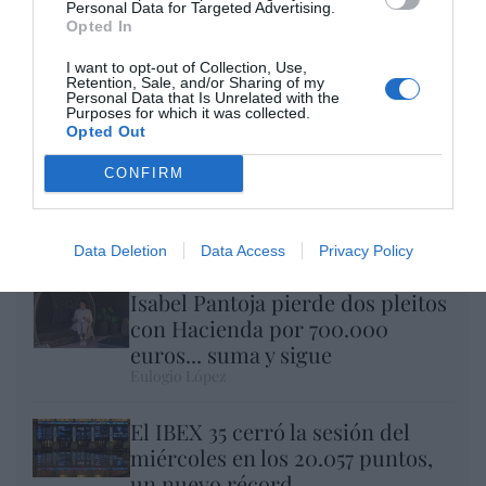
Personal Data for Targeted Advertising.
Opted In
I want to opt-out of Collection, Use,
Retention, Sale, and/or Sharing of my
Personal Data that Is Unrelated with the
Purposes for which it was collected.
Opted Out
CONFIRM
Nokia, Ericsson... Huawei: lo que importan
son las patentes
Eulogio López
Data Deletion
Data Access
Privacy Policy
Isabel Pantoja pierde dos pleitos
con Hacienda por 700.000
euros... suma y sigue
Eulogio López
El IBEX 35 cerró la sesión del
miércoles en los 20.057 puntos,
un nuevo récord