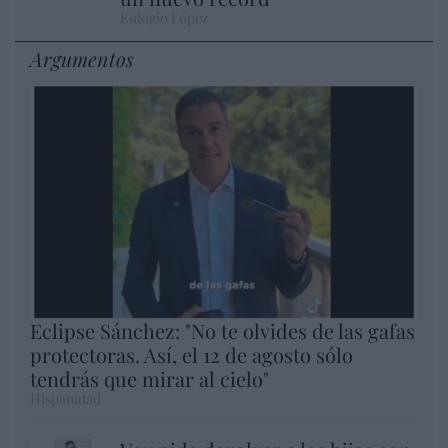
Eulogio López
Argumentos
Eclipse Sánchez: "No te olvides de las gafas
protectoras. Así, el 12 de agosto sólo
tendrás que mirar al cielo"
Hispanidad