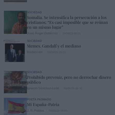
SOCIEDAD
Somalia. Se intensifica la persecución a los
cristianos: “Es casi imposible que se reúnan
en un mismo lugar”
José Ángel Gutiérrez
09/08/26 06:00
SOCIEDAD
Memes. Gandalf y el mediano
Redacción
09/08/26 06:00
SOCIEDAD
Prohibido prevenir, pero no derrochar dinero
público
Ignacio Sánchez-León
09/08/26 06:00
POETA PASMADO
Mi España-Patria
J. R. Pablos
09/08/26 06:00