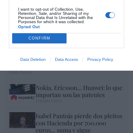
I want to opt-out of Collection, Use,
Retention, Sale, and/or Sharing of my
Personal Data that Is Unrelated with the
Purposes for which it was collected.
Opted Out
CONFIRM
Al final, la culpa de la invasión de Ceuta va
Data Deletion
Data Access
Privacy Policy
a ser de Meloni
Pablo Ferrer
Nokia, Ericsson... Huawei: lo que
importan son las patentes
Eulogio López
Isabel Pantoja pierde dos pleitos
con Hacienda por 700.000
euros... suma y sigue