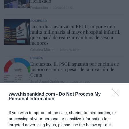
alcanzado"
Redacción
10/08/26 14:51
SOCIEDAD
La cordura avanza en EEUU: impone una
multa millonaria al mayor hospital infantil,
que dejará de realizar cambios de sexo a
menores
Cristina Martín
10/08/26 16:08
ESPAÑA
Encuestas. El PSOE aguanta por encima de
los 100 escaños a pesar de la invasión de
Ceuta
José Ángel Gutiérrez
10/08/26 11:02
www.hispanidad.com -
Do Not Process My
Personal Information
Marcelo Gullo: “El trabajo de desmitificar la
historia, de poner la verdadera, de
If you wish to opt-out of the sale, sharing to third parties, or
desmontar la falsificación, es un trabajo
processing of your personal or sensitive information for
cristiano"
targeted advertising by us, please use the below opt-out