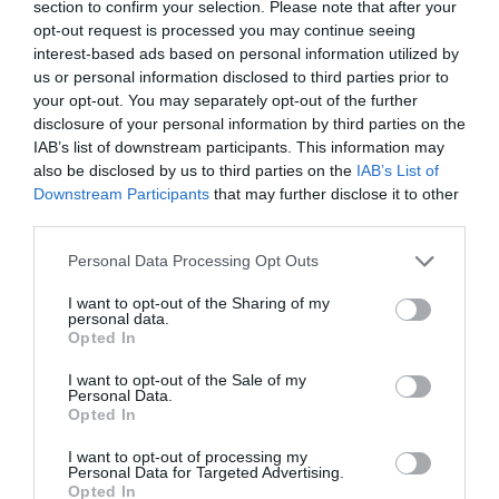
section to confirm your selection. Please note that after your
por Hispanidad
opt-out request is processed you may continue seeing
interest-based ads based on personal information utilized by
Artículos anteriores
us or personal information disclosed to third parties prior to
your opt-out. You may separately opt-out of the further
DIARIO DE LA CORRUPCIÓN SANCHISTA
disclosure of your personal information by third parties on the
IAB’s list of downstream participants. This information may
Diario de la corrupción sanchista. Hazte
also be disclosed by us to third parties on the
IAB’s List of
Oír se manifiesta delante de La Mareta:
Downstream Participants
that may further disclose it to other
“Pedro Sánchez es un criminal”
third parties.
por Redacción
Personal Data Processing Opt Outs
Artículos anteriores
I want to opt-out of the Sharing of my
personal data.
Opted In
Opinión
I want to opt-out of the Sale of my
Enormes minucias
Personal Data.
Opted In
por Pablo Ferrer
I want to opt-out of processing my
Personal Data for Targeted Advertising.
Opted In