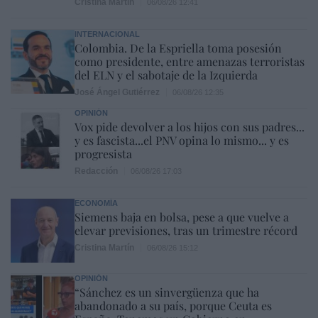
Cristina Martín
06/08/26 12:41
INTERNACIONAL
Colombia. De la Espriella toma posesión
como presidente, entre amenazas terroristas
del ELN y el sabotaje de la Izquierda
José Ángel Gutiérrez
06/08/26 12:35
OPINIÓN
Vox pide devolver a los hijos con sus padres...
y es fascista...el PNV opina lo mismo... y es
progresista
Redacción
06/08/26 17:03
ECONOMÍA
Siemens baja en bolsa, pese a que vuelve a
elevar previsiones, tras un trimestre récord
Cristina Martín
06/08/26 15:12
OPINIÓN
“Sánchez es un sinvergüenza que ha
abandonado a su país, porque Ceuta es