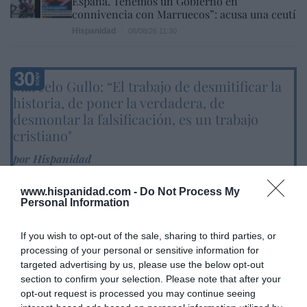
España. Tenemos un Gobierno en
connivencia con Marruecos”: acusa una ceutí
Hispanidad
06/08/26 11:30
Marcelo Gullo: “El trabajo de desmitificar la
historia, de poner la verdadera, de
desmontar la falsificación, es un trabajo
cristiano"
por Hispanidad
Artículos anteriores
www.hispanidad.com -
Do Not Process My
Personal Information
DIARIO DE LA CORRUPCIÓN SANCHISTA
If you wish to opt-out of the sale, sharing to third parties, or
Diario de la corrupción sanchista. La
processing of your personal or sensitive information for
Audiencia Nacional prorroga seis meses la
targeted advertising by us, please use the below opt-out
investigación del caso Koldo, ante el
section to confirm your selection. Please note that after your
ingente material incautado por la UCO
opt-out request is processed you may continue seeing