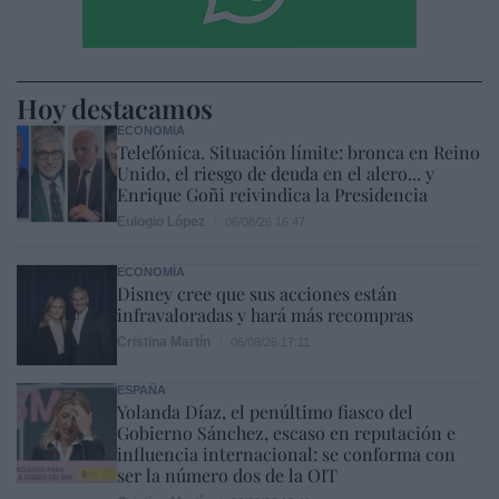
Hoy destacamos
ECONOMÍA
Telefónica. Situación límite: bronca en Reino
Unido, el riesgo de deuda en el alero... y
Enrique Goñi reivindica la Presidencia
Eulogio López
06/08/26 16:47
ECONOMÍA
Disney cree que sus acciones están
infravaloradas y hará más recompras
Cristina Martín
06/08/26 17:11
ESPAÑA
Yolanda Díaz, el penúltimo fiasco del
Gobierno Sánchez, escaso en reputación e
influencia internacional: se conforma con
ser la número dos de la OIT