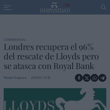
Educación
Entrevistas
PP
SANTANDER
R
30
CONFIDENCIAL
Londres recupera el 96%
del rescate de Lloyds pero
se atasca con Royal Bank
Rafael Esparza
15/03/17 14:39