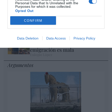
los 20.057 puntos, un nuevo récord
Personal Data that Is Unrelated with the
Purposes for which it was collected.
Eulogio López
Opted Out
Ceuta. Nuestra Señora de África:
CONFIRM
convertir al musulmán
Eulogio López
Data Deletion
Data Access
Privacy Policy
No perdamos el norte: la
emigración es mala
Eulogio López
Argumentos