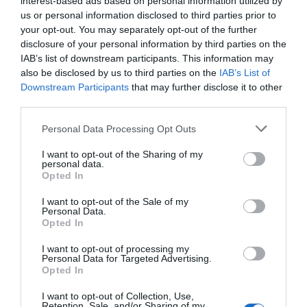
interest-based ads based on personal information utilized by
por Redacción
us or personal information disclosed to third parties prior to
Artículos anteriores
your opt-out. You may separately opt-out of the further
disclosure of your personal information by third parties on the
IAB’s list of downstream participants. This information may
Opinión
also be disclosed by us to third parties on the
IAB’s List of
Downstream Participants
that may further disclose it to other
Enormes minucias
third parties.
por Eulogio López
Personal Data Processing Opt Outs
I want to opt-out of the Sharing of my
personal data.
Opted In
I want to opt-out of the Sale of my
Personal Data.
Opted In
I want to opt-out of processing my
Personal Data for Targeted Advertising.
Opted In
El IBEX 35 cerró la sesión del miércoles en
I want to opt-out of Collection, Use,
Retention, Sale, and/or Sharing of my