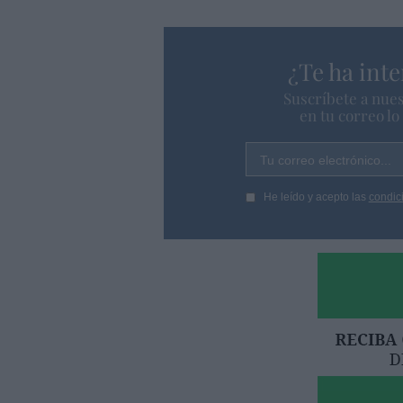
¿Te ha inte
Suscríbete a nues
en tu correo l
Tu correo electrónico...
He leído y acepto las
condic