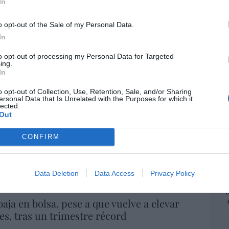
rítica a un obispo supone una falta de
In
pr
ame
o opt-out of the Sale of my Personal Data.
07/08/26 08:38
por 
In
Artí
to opt-out of processing my Personal Data for Targeted
ing.
a. Situación límite: bronca en Reino
In
 riesgo de deuda en el alero... y Enrique
indica la Presidencia
EEU
o opt-out of Collection, Use, Retention, Sale, and/or Sharing
ersonal Data that Is Unrelated with the Purposes for which it
ter
lected.
06/08/26 16:47
def
Out
por 
ee que sus acciones están infravaloradas
CONFIRM
Artí
ás recompras
Car
06/08/26 17:11
Data Deletion
Data Access
Privacy Policy
aja en bolsa, pese a que vuelve a elevar
es, tras un trimestre récord