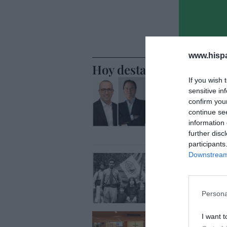
www.hisp
Hoy destacamos
If you wish 
ECONOMÍA
BBVA. Tor
sensitive in
confirm you
Genç, mie
continue se
nombre C
information 
further disc
Eulogio López
participants
Downstream 
OPINIÓN
Centenari
José Vicente M
Persona
OPINIÓN
I want t