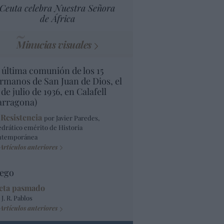
Ceuta celebra Nuestra Señora
de África
Minucias visuales
 última comunión de los 15
rmanos de San Juan de Dios, el
 de julio de 1936, en Calafell
arragona)
 Resistencia
por Javier Paredes,
edrático emérito de Historia
ntemporánea
Artículos anteriores
ego
eta pasmado
 J. R. Pablos
Artículos anteriores