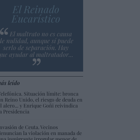
El Reinado
Eucarístico
El maltrato no es causa
de nulidad, aunque sí puede
serlo de separación. Hay
que ayudar al maltratador...
ás leído
Telefónica. Situación límite: bronca
en Reino Unido, el riesgo de deuda en
el alero... y Enrique Goñi reivindica
la Presidencia
Invasión de Ceuta. Vecinos
denuncian la violación en manada de
una inmigrante irregular menor de