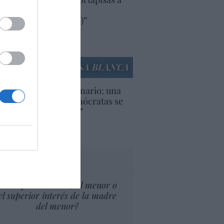
oductos y compañías
ricanas (y europeas)”
Ana Sánchez Arjona
culos anteriores
LA CASA BLANCA
U. Inquietante escenario: una
cera parte de los demócratas se
ine como “socialista”
Ignacio Aguirre
culos anteriores
tas al director
¿El Superior interés el menor o
el superior interés de la madre
del menor?