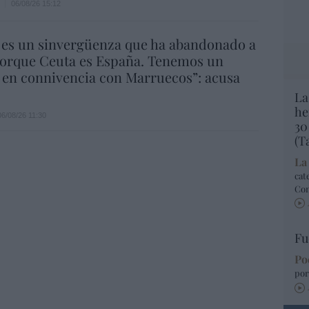
06/08/26 15:12
 es un sinvergüenza que ha abandonado a
porque Ceuta es España. Tenemos un
 en connivencia con Marruecos”: acusa
La
he
06/08/26 11:30
30
(T
La
cat
Co
Fu
Po
por