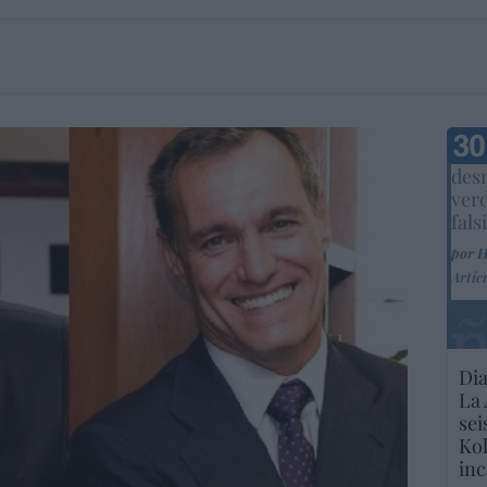
Marc
desm
ver
fals
por 
Artíc
Dia
La 
sei
Kol
inc