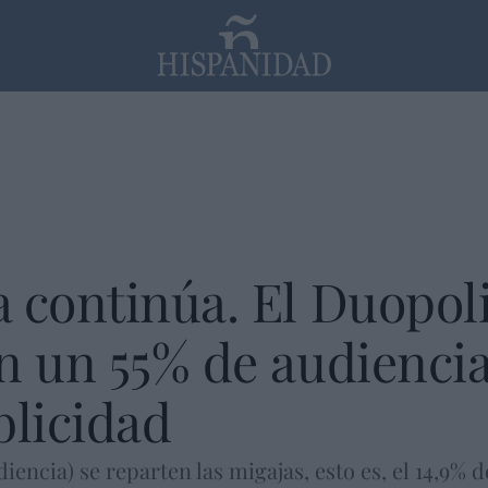
PP
SANTANDER
Religión
 continúa. El Duopol
n un 55% de audiencia
blicidad
iencia) se reparten las migajas, esto es, el 14,9% d