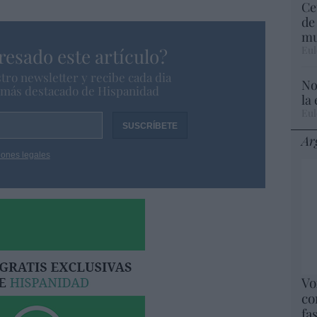
Ce
de
mu
Eul
resado este artículo?
tro newsletter y recibe cada dia
No
o más destacado de Hispanidad
la
Eul
Ar
iones legales
Vo
co
fa