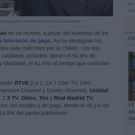
por
Artí
media) siguen controlando el mercado publicitario
set
no ha muerto, a pesar del aumento de los
En
la televisión de pago
. Así lo atestiguan los
por
cados este miércoles por la CNMC. Los dos
 catalanes incluidos- tienen el 54,9% de
y Mediaset, el 41,4%) al tiempo que controlan
 están
RTVE
(La 1, La 2 Clan TV, 24H,
ramount Channel y Disney Channel),
Unidad
, 1
3 TV
,
Dkiss
,
Ten
y
Real Madrid TV
,
El
s, los locales y de pago, tienen el 45,1% de
mi
14,9% del pastel publicitario.
un
Eul