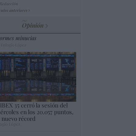
 Redacción
culos anteriores
Opinión
ormes minucias
 Eulogio López
 IBEX 35 cerró la sesión del
ércoles en los 20.057 puntos,
 nuevo récord
ogio López