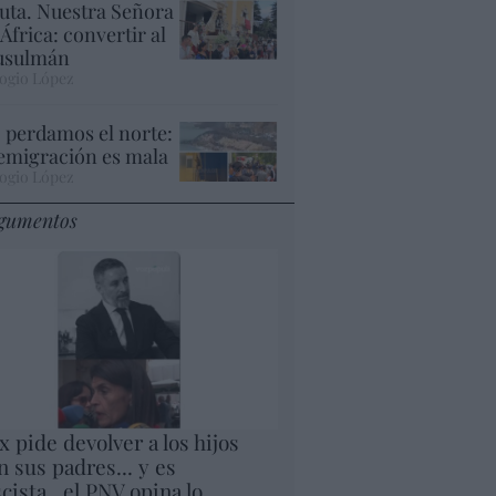
uta. Nuestra Señora
 África: convertir al
sulmán
ogio López
 perdamos el norte:
 emigración es mala
ogio López
gumentos
x pide devolver a los hijos
n sus padres... y es
scista...el PNV opina lo