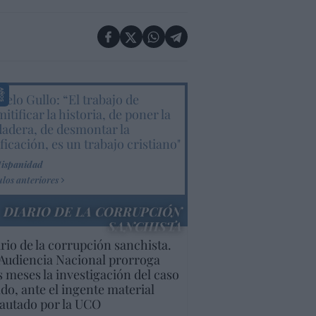
elo Gullo: “El trabajo de
itificar la historia, de poner la
dadera, de desmontar la
ificación, es un trabajo cristiano"
Hispanidad
ulos anteriores
DIARIO DE LA CORRUPCIÓN
SANCHISTA
rio de la corrupción sanchista.
Audiencia Nacional prorroga
s meses la investigación del caso
do, ante el ingente material
autado por la UCO