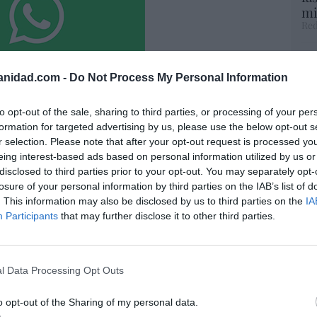
mi
Red
El
His
anidad.com -
Do Not Process My Personal Information
to opt-out of the sale, sharing to third parties, or processing of your per
Te
res no se ha atrevido a acabar con Onur
formation for targeted advertising by us, please use the below opt-out s
RT
r selection. Please note that after your opt-out request is processed y
ntras Rodríguez Soler le exige que le
lo
eing interest-based ads based on personal information utilized by us or
EO... y exhibe músculo
Ce
disclosed to third parties prior to your opt-out. You may separately opt-
li
losure of your personal information by third parties on the IAB’s list of
07/08/26 07:57
di
. This information may also be disclosed by us to third parties on the
IA
hu
Participants
that may further disclose it to other third parties.
po
o de la guerra cristera: ¡Viva Cristo Rey!
His
artínez
07/08/26 08:41
l Data Processing Opt Outs
“E
o opt-out of the Sharing of my personal data.
pon