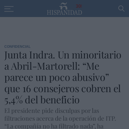
Educación
Entrevistas
PP
SANTANDER
R
30
CONFIDENCIAL
Junta Indra. Un minoritario
a Abril-Martorell: “Me
parece un poco abusivo”
que 16 consejeros cobren el
5,4% del beneficio
El presidente pide disculpas por las
filtraciones acerca de la operación de ITP.
“La compañía no ha filtrado nada”, ha