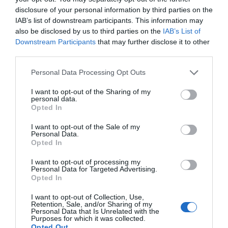
disclosure of your personal information by third parties on the
Marcelo Gullo: “El trabajo de desmitificar la
IAB’s list of downstream participants. This information may
also be disclosed by us to third parties on the
IAB’s List of
historia, de poner la verdadera, de
Downstream Participants
that may further disclose it to other
desmontar la falsificación, es un trabajo
third parties.
cristiano"
Personal Data Processing Opt Outs
por Hispanidad
Artículos anteriores
I want to opt-out of the Sharing of my
personal data.
Opted In
DIARIO DE LA CORRUPCIÓN SANCHISTA
I want to opt-out of the Sale of my
Personal Data.
Diario de la corrupción sanchista. Bolaños
Opted In
se reunió en el año 2025 hasta seis veces
I want to opt-out of processing my
con Zapatero, mientras se desarrollaba la
Personal Data for Targeted Advertising.
investigación judicial sobre la aerolínea
Opted In
Plus Ultra
I want to opt-out of Collection, Use,
Retention, Sale, and/or Sharing of my
por Redacción
Personal Data that Is Unrelated with the
Purposes for which it was collected.
Artículos anteriores
Opted Out