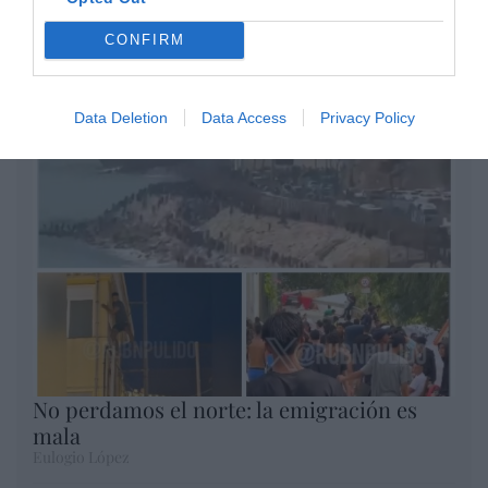
Opinión
CONFIRM
Enormes minucias
por Eulogio López
Data Deletion
Data Access
Privacy Policy
No perdamos el norte: la emigración es
mala
Eulogio López