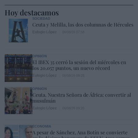
Hoy destacamos
SOCIEDAD
Ceuta y Melilla, las dos columnas de Hércules
Eulogio López
06/08/26 07:58
OPINIÓN
El IBEX 35 cerró la sesión del miércoles en
los 20.057 puntos, un nuevo récord
Eulogio López
06/08/26 09:25
OPINIÓN
Ceuta. Nuestra Señora de África: convertir al
musulmán
Eulogio López
06/08/26 09:20
ECONOMÍA
A pesar de Sánchez, Ana Botín se convierte