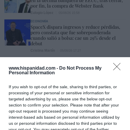
en la décima banquera de EEUU, tras cerrar,
por fin, la compra de Webster Bank
Eulogio López
05/08/26 15:58
ECONOMÍA
SpaceX dispara ingresos y reduce pérdidas,
pero constata que fue sobreponderada
cuando salió a bolsa: cae un 29% desde el
debut
Cristina Martín
05/08/26 17:27
SOCIEDAD
www.hispanidad.com -
Do Not Process My
Invasión de Ceuta. Vecinos denuncian la
Personal Information
violación en manada de una inmigrante
irregular menor de edad: “Hay testigos”
If you wish to opt-out of the sale, sharing to third parties, or
Redacción
05/08/26 12:03
processing of your personal or sensitive information for
INTERNACIONAL
targeted advertising by us, please use the below opt-out
Vuelta a la cordura. Reino Unido obligará a
section to confirm your selection. Please note that after your
que los aseos o vestuarios sean utilizados en
opt-out request is processed you may continue seeing
función del sexo de nacimiento
interest-based ads based on personal information utilized by
Rocío Orizaola
05/08/26 13:32
us or personal information disclosed to third parties prior to
your opt-out. You may separately opt-out of the further