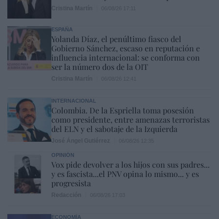
Cristina Martín
06/08/26 17:11
ESPAÑA
Yolanda Díaz, el penúltimo fiasco del
Gobierno Sánchez, escaso en reputación e
influencia internacional: se conforma con
ser la número dos de la OIT
Cristina Martín
06/08/26 12:41
INTERNACIONAL
Colombia. De la Espriella toma posesión
como presidente, entre amenazas terroristas
del ELN y el sabotaje de la Izquierda
José Ángel Gutiérrez
06/08/26 12:35
OPINIÓN
Vox pide devolver a los hijos con sus padres...
y es fascista...el PNV opina lo mismo... y es
progresista
Redacción
06/08/26 17:03
ECONOMÍA