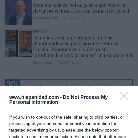
Siemens baja en bolsa, pese a que vuelve a
elevar previsiones, tras un trimestre récord
Cristina Martín
06/08/26 15:12
OPINIÓN
“Sánchez es un sinvergüenza que ha
abandonado a su país, porque Ceuta es
España. Tenemos un Gobierno en
connivencia con Marruecos”: acusa una ceutí
Hispanidad
06/08/26 11:30
Marcelo Gullo: “El trabajo de desmitificar la
historia, de poner la verdadera, de
www.hispanidad.com -
Do Not Process My
desmontar la falsificación, es un trabajo
Personal Information
cristiano"
If you wish to opt-out of the sale, sharing to third parties, or
por Hispanidad
processing of your personal or sensitive information for
Artículos anteriores
targeted advertising by us, please use the below opt-out
section to confirm your selection. Please note that after your