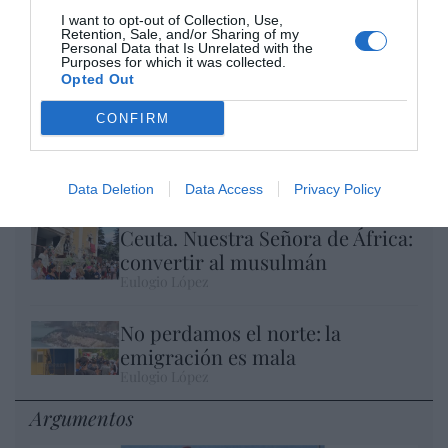
I want to opt-out of Collection, Use,
Retention, Sale, and/or Sharing of my
Personal Data that Is Unrelated with the
Purposes for which it was collected.
Opted Out
CONFIRM
El IBEX 35 cerró la sesión del miércoles en
los 20.057 puntos, un nuevo récord
Eulogio López
Data Deletion
Data Access
Privacy Policy
Ceuta. Nuestra Señora de África:
convertir al musulmán
Eulogio López
No perdamos el norte: la
emigración es mala
Eulogio López
Argumentos