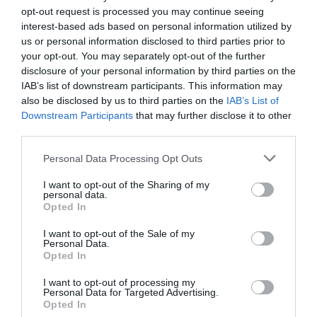
DIARIO DE LA CORRUPCIÓN SANCHISTA
opt-out request is processed you may continue seeing
interest-based ads based on personal information utilized by
us or personal information disclosed to third parties prior to
Diario de la corrupción sanchista. La
your opt-out. You may separately opt-out of the further
Audiencia Nacional prorroga seis meses la
disclosure of your personal information by third parties on the
investigación del caso Koldo, ante el
IAB’s list of downstream participants. This information may
ingente material incautado por la UCO
also be disclosed by us to third parties on the
IAB’s List of
Downstream Participants
that may further disclose it to other
por Redacción
third parties.
Artículos anteriores
Personal Data Processing Opt Outs
Opinión
I want to opt-out of the Sharing of my
personal data.
Enormes minucias
Opted In
por Eulogio López
I want to opt-out of the Sale of my
Personal Data.
Opted In
I want to opt-out of processing my
Personal Data for Targeted Advertising.
Opted In