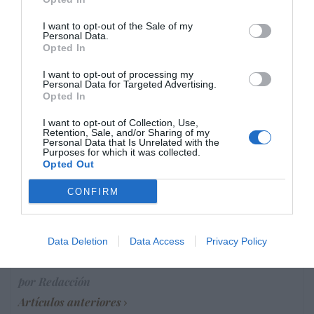
Eulogio López
08/08/26 06:00
I want to opt-out of the Sale of my
Personal Data.
Opted In
Marcelo Gullo: “El trabajo de desmitificar la
historia, de poner la verdadera, de
I want to opt-out of processing my
Personal Data for Targeted Advertising.
desmontar la falsificación, es un trabajo
Opted In
cristiano"
I want to opt-out of Collection, Use,
Retention, Sale, and/or Sharing of my
por Hispanidad
Personal Data that Is Unrelated with the
Purposes for which it was collected.
Artículos anteriores
Opted Out
DIARIO DE LA CORRUPCIÓN SANCHISTA
CONFIRM
Diario de la corrupción sanchista. Hazte
Oír se manifiesta delante de La Mareta:
Data Deletion
Data Access
Privacy Policy
“Pedro Sánchez es un criminal”
por Redacción
Artículos anteriores