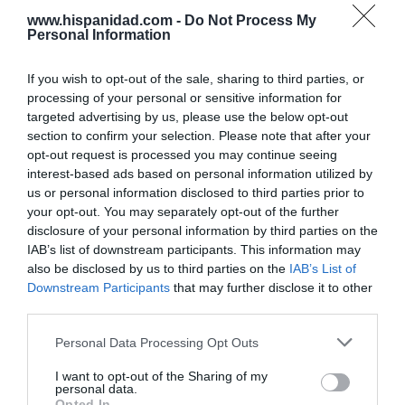
www.hispanidad.com -
Do Not Process My
SOCIEDAD
Personal Information
La batalla no es solo “híbrida” ni
“biopolítica”, sino espiritual... y la ganará la
Virgen
If you wish to opt-out of the sale, sharing to third parties, or
processing of your personal or sensitive information for
Gabriel Galdón
08/08/26 06:00
targeted advertising by us, please use the below opt-out
SOCIEDAD
section to confirm your selection. Please note that after your
Eslovaquia no admite el gaymonio...
opt-out request is processed you may continue seeing
bendecido en otros miembros de la Unión
interest-based ads based on personal information utilized by
Europea
us or personal information disclosed to third parties prior to
Eulogio López
08/08/26 06:00
your opt-out. You may separately opt-out of the further
disclosure of your personal information by third parties on the
ECONOMÍA
IAB’s list of downstream participants. This information may
Seamos más responsables: no siempre el
also be disclosed by us to third parties on the
IAB’s List of
banco tiene la culpa
Downstream Participants
that may further disclose it to other
Eulogio López
08/08/26 06:00
third parties.
INTERNACIONAL
Personal Data Processing Opt Outs
La bomba de Hiroshima no perseguía a
Occidente, la de Nagasaki sí: era la ciudad
I want to opt-out of the Sharing of my
católica del Japón
personal data.
Opted In