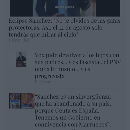
Eclipse Sánchez: "No te olvides de las gafas
protectoras. Así, el 12 de agosto sólo
tendrás que mirar al cielo"
Hispanidad
Vox pide devolver a los hijos con
sus padres... y es fascista...el PNV
opina lo mismo... y es
progresista
Redacción
“Sánchez es un sinvergüenza
que ha abandonado a su país,
porque Ceuta es España.
Tenemos un Gobierno en
connivencia con Marruecos”: