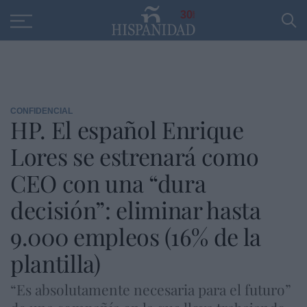
Educación
Entrevistas
PP
SANTANDER
R
30
CONFIDENCIAL
HP. El español Enrique
Lores se estrenará como
CEO con una “dura
decisión”: eliminar hasta
9.000 empleos (16% de la
plantilla)
“Es absolutamente necesaria para el futuro”