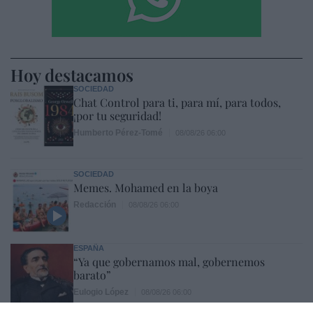
Hoy destacamos
SOCIEDAD
Chat Control para ti, para mí, para todos,
¡por tu seguridad!
Humberto Pérez-Tomé
08/08/26 06:00
SOCIEDAD
Memes. Mohamed en la boya
Redacción
08/08/26 06:00
ESPAÑA
“Ya que gobernamos mal, gobernemos
barato”
Eulogio López
08/08/26 06:00