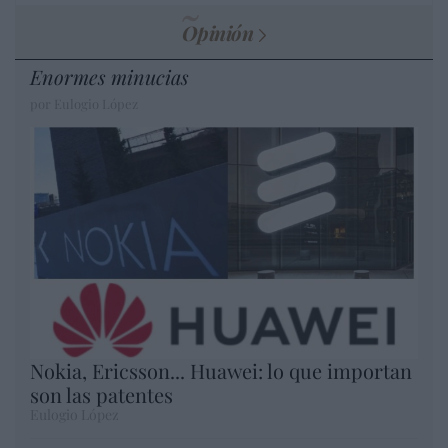
Opinión
Enormes minucias
por Eulogio López
Nokia, Ericsson... Huawei: lo que importan
son las patentes
Eulogio López