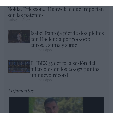
Nokia, Ericsson... Huawei: lo que importan
son las patentes
Eulogio López
Isabel Pantoja pierde dos pleitos
con Hacienda por 700.000
euros... suma y sigue
Eulogio López
El IBEX 35 cerró la sesión del
miércoles en los 20.057 puntos,
un nuevo récord
Eulogio López
Argumentos