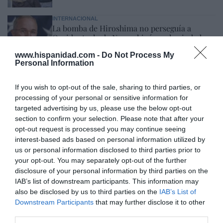
INTERNACIONAL
La bomba de Hiroshima no perseguía a
Occidente, la de Nagasaki sí: era la ciudad
católica del Japón
www.hispanidad.com -
Do Not Process My
Eulogio López
08/08/26 06:00
Personal Information
If you wish to opt-out of the sale, sharing to third parties, or
Marcelo Gullo: “El trabajo de desmitificar la
processing of your personal or sensitive information for
targeted advertising by us, please use the below opt-out
historia, de poner la verdadera, de
section to confirm your selection. Please note that after your
desmontar la falsificación, es un trabajo
opt-out request is processed you may continue seeing
cristiano"
interest-based ads based on personal information utilized by
us or personal information disclosed to third parties prior to
por Hispanidad
your opt-out. You may separately opt-out of the further
Artículos anteriores
disclosure of your personal information by third parties on the
IAB’s list of downstream participants. This information may
DIARIO DE LA CORRUPCIÓN SANCHISTA
also be disclosed by us to third parties on the
IAB’s List of
Downstream Participants
that may further disclose it to other
Diario de la corrupción sanchista. Hazte
third parties.