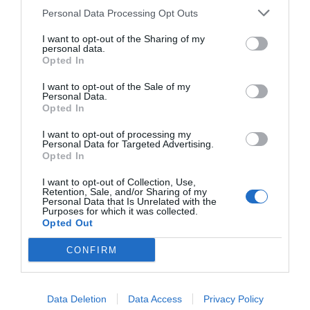
Oír se manifiesta delante de La Mareta:
Personal Data Processing Opt Outs
“Pedro Sánchez es un criminal”
I want to opt-out of the Sharing of my
por Redacción
personal data.
Opted In
Artículos anteriores
I want to opt-out of the Sale of my
Opinión
Personal Data.
Opted In
Enormes minucias
I want to opt-out of processing my
Personal Data for Targeted Advertising.
por Eulogio López
Opted In
I want to opt-out of Collection, Use,
Retention, Sale, and/or Sharing of my
Personal Data that Is Unrelated with the
Purposes for which it was collected.
Opted Out
CONFIRM
Data Deletion
Data Access
Privacy Policy