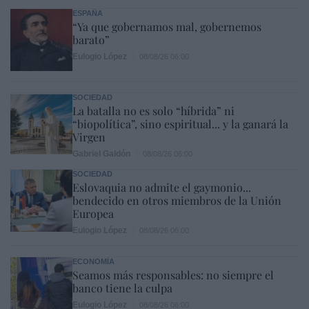
ESPAÑA
“Ya que gobernamos mal, gobernemos
barato”
Eulogio López
08/08/26 06:00
SOCIEDAD
La batalla no es solo “híbrida” ni
“biopolítica”, sino espiritual... y la ganará la
Virgen
Gabriel Galdón
08/08/26 06:00
SOCIEDAD
Eslovaquia no admite el gaymonio...
bendecido en otros miembros de la Unión
Europea
Eulogio López
08/08/26 06:00
ECONOMÍA
Seamos más responsables: no siempre el
banco tiene la culpa
Eulogio López
08/08/26 06:00