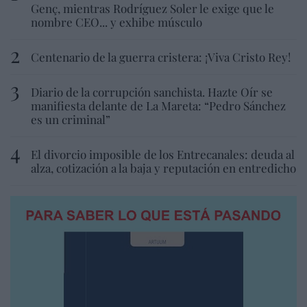
Genç, mientras Rodríguez Soler le exige que le
nombre CEO... y exhibe músculo
Centenario de la guerra cristera: ¡Viva Cristo Rey!
Diario de la corrupción sanchista. Hazte Oír se
manifiesta delante de La Mareta: “Pedro Sánchez
es un criminal”
El divorcio imposible de los Entrecanales: deuda al
alza, cotización a la baja y reputación en entredicho