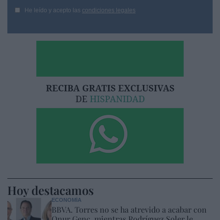
He leído y acepto las
condiciones legales
Hoy destacamos
ECONOMÍA
BBVA. Torres no se ha atrevido a acabar con
Onur Genç, mientras Rodríguez Soler le