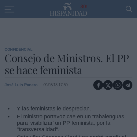
Educación
Entrevistas
PP
SANTANDER
R
30
CONFIDENCIAL
Consejo de Ministros. El PP
se hace feminista
José Luis Panero
09/03/18 17:50
Y las feministas le desprecian.
El ministro portavoz cae en un trabalenguas
para 'visibilizar' un PP feminista, por la
"transversalidad".