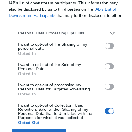
IAB’s list of downstream participants. This information may
infravaloradas y hará más recompras
also be disclosed by us to third parties on the
IAB’s List of
Cristina Martín
06/08/26 17:11
Downstream Participants
that may further disclose it to other
third parties.
ECONOMÍA
Personal Data Processing Opt Outs
Siemens baja en bolsa, pese a que vuelve a
elevar previsiones, tras un trimestre récord
I want to opt-out of the Sharing of my
Cristina Martín
personal data.
06/08/26 15:12
Opted In
OPINIÓN
I want to opt-out of the Sale of my
“Sánchez es un sinvergüenza que ha
Personal Data.
abandonado a su país, porque Ceuta es
Opted In
España. Tenemos un Gobierno en
connivencia con Marruecos”: acusa una ceutí
I want to opt-out of processing my
Personal Data for Targeted Advertising.
Hispanidad
06/08/26 11:30
Opted In
I want to opt-out of Collection, Use,
Retention, Sale, and/or Sharing of my
Marcelo Gullo: “El trabajo de desmitificar la
Personal Data that Is Unrelated with the
Purposes for which it was collected.
historia, de poner la verdadera, de
Opted Out
desmontar la falsificación, es un trabajo