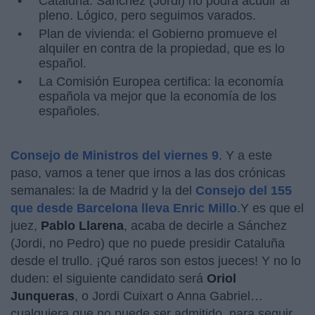
Cataluña: Sánchez (Jordi) no podrá acudir al
pleno. Lógico, pero seguimos varados.
Plan de vivienda: el Gobierno promueve el
alquiler en contra de la propiedad, que es lo
español.
La Comisión Europea certifica: la economía
española va mejor que la economía de los
españoles.
Consejo de Ministros del viernes 9
. Y a este
paso, vamos a tener que irnos a las dos crónicas
semanales: la de Madrid y la del
Consejo del 155
que desde Barcelona lleva Enric Millo
.Y es que el
juez,
Pablo Llarena
, acaba de decirle a Sánchez
(Jordi, no Pedro) que no puede presidir Cataluña
desde el trullo. ¡Qué raros son estos jueces! Y no lo
duden: el siguiente candidato será
Oriol
Junqueras
, o Jordi Cuixart o Anna Gabriel…
cualquiera que no puede ser admitido, para seguir