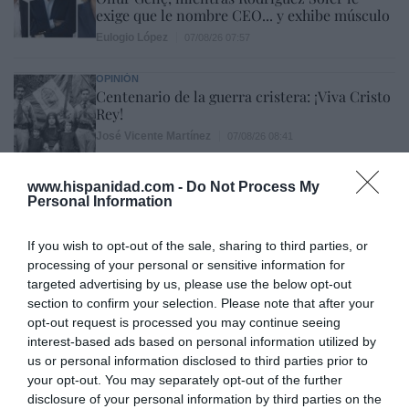
exige que le nombre CEO... y exhibe músculo
Eulogio López
07/08/26 07:57
OPINIÓN
Centenario de la guerra cristera: ¡Viva Cristo
Rey!
José Vicente Martínez
07/08/26 08:41
OPINIÓN
www.hispanidad.com -
Do Not Process My
No toda crítica a un obispo supone una falta
Personal Information
de respeto
Gonzalo Sáenz
07/08/26 08:38
If you wish to opt-out of the sale, sharing to third parties, or
processing of your personal or sensitive information for
targeted advertising by us, please use the below opt-out
ECONOMÍA
Telefónica. Situación límite: bronca en Reino
section to confirm your selection. Please note that after your
Unido, el riesgo de deuda en el alero... y
opt-out request is processed you may continue seeing
Enrique Goñi reivindica la Presidencia
interest-based ads based on personal information utilized by
us or personal information disclosed to third parties prior to
Eulogio López
06/08/26 16:47
your opt-out. You may separately opt-out of the further
ECONOMÍA
disclosure of your personal information by third parties on the
Disney cree que sus acciones están