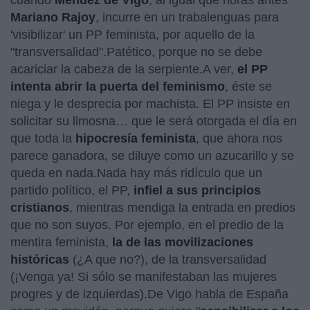
cuando
Méndez de Vigo
, al igual que horas antes
Mariano Rajoy
, incurre en un trabalenguas para
'visibilizar' un PP feminista, por aquello de la
"transversalidad".Patético, porque no se debe
acariciar la cabeza de la serpiente.A ver,
el PP
intenta abrir la puerta del feminismo
, éste se
niega y le desprecia por machista. El PP insiste en
solicitar su limosna… que le será otorgada el día en
que toda la
hipocresía feminista
, que ahora nos
parece ganadora, se diluye como un azucarillo y se
queda en nada.Nada hay más ridículo que un
partido político, el PP,
infiel a sus principios
cristianos
, mientras mendiga la entrada en predios
que no son suyos. Por ejemplo, en el predio de la
mentira feminista,
la de las movilizaciones
históricas
(¿A que no?), de la transversalidad
(¡Venga ya! Si sólo se manifestaban las mujeres
progres y de izquierdas).De Vigo habla de España