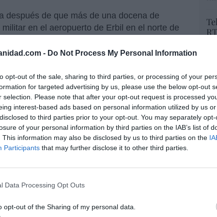
na después de que más de una docena de
Te
ilitar en el aeropuerto de Erbil en el norte de
RT
jeras de una coalición liderada por Estados
lo
Ce
ir a terroristas desde 2014. Dos personas
anidad.com -
Do Not Process My Personal Information
li
extranjero con base en el aeropuerto, y un civil,
di
as el lunes, recoge también Infobae.
to opt-out of the sale, sharing to third parties, or processing of your per
hu
formation for targeted advertising by us, please use the below opt-out s
po
 en EEUU: que los demócratas son más
r selection. Please note that after your opt-out request is processed y
His
eing interest-based ads based on personal information utilized by us or
disclosed to third parties prior to your opt-out. You may separately opt-
Cu
ván Espinosa de los Monteros
lo resumía
losure of your personal information by third parties on the IAB’s list of
tu
. This information may also be disclosed by us to third parties on the
IA
con Obama, esta vez no les ha dado tiempo a
Red
Participants
that may further disclose it to other third parties.
 al presidente demócrata de USA antes de
aro, que Biden sólo ha tardado 35 días desde
l Data Processing Opt Outs
“E
pon
o opt-out of the Sharing of my personal data.
pr