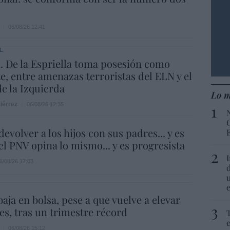
06/08/26 12:41
L
 De la Espriella toma posesión como
e, entre amenazas terroristas del ELN y el
de la Izquierda
Lo m
iérrez
06/08/26 12:35
evolver a los hijos con sus padres... y es
.el PNV opina lo mismo... y es progresista
6/08/26 17:03
aja en bolsa, pese a que vuelve a elevar
es, tras un trimestre récord
06/08/26 15:12