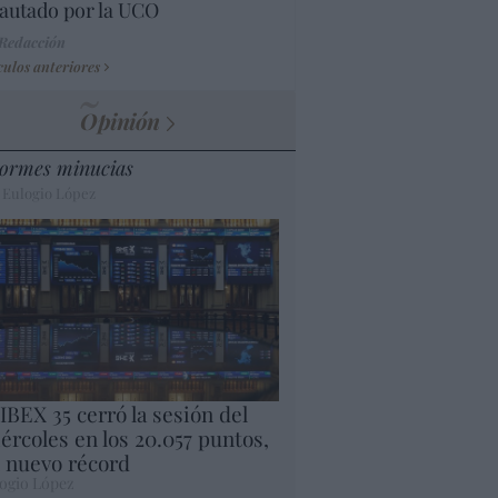
autado por la UCO
 Redacción
culos anteriores
Opinión
ormes minucias
 Eulogio López
 IBEX 35 cerró la sesión del
ércoles en los 20.057 puntos,
 nuevo récord
ogio López