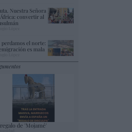
uta. Nuestra Señora
 África: convertir al
sulmán
ogio López
 perdamos el norte:
 emigración es mala
ogio López
gumentos
 regalo de 'Mojamé'
panidad