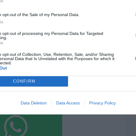
ame
In
resado este artículo?
por 
o opt-out of the Sale of my Personal Data.
tro newsletter y recibe cada dia
Artí
In
o más destacado de Hispanidad
to opt-out of processing my Personal Data for Targeted
ing.
In
EEU
ter
iones legales
o opt-out of Collection, Use, Retention, Sale, and/or Sharing
def
ersonal Data that Is Unrelated with the Purposes for which it
lected.
por 
Out
Artí
CONFIRM
Car
Data Deletion
Data Access
Privacy Policy