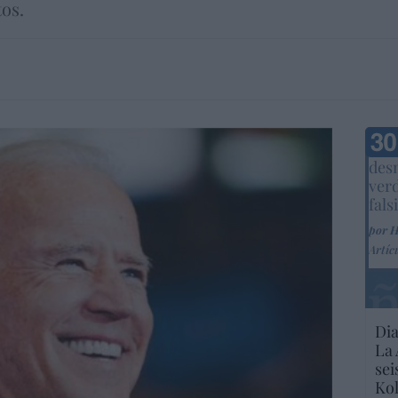
os.
Marc
desm
ver
fals
por 
Artíc
Dia
La 
sei
Kol