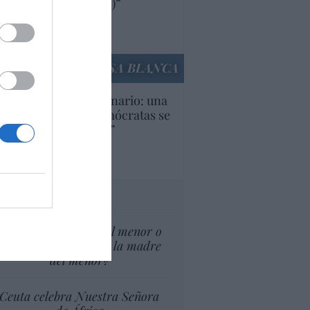
ricanas (y europeas)”
Ana Sánchez Arjona
culos anteriores
LA CASA BLANCA
U. Inquietante escenario: una
cera parte de los demócratas se
ine como “socialista”
Ignacio Aguirre
culos anteriores
tas al director
¿El Superior interés el menor o
el superior interés de la madre
del menor?
Ceuta celebra Nuestra Señora