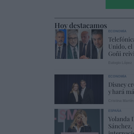
Hoy destacamos
ECONOMÍA
Telefónic
Unido, el
Goñi reiv
Eulogio López
ECONOMÍA
Disney cr
y hará m
Cristina Martín
ESPAÑA
Yolanda D
Sánchez, 
internaci