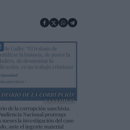
elo Gullo: “El trabajo de
itificar la historia, de poner la
dadera, de desmontar la
ificación, es un trabajo cristiano"
Hispanidad
ulos anteriores
DIARIO DE LA CORRUPCIÓN
SANCHISTA
rio de la corrupción sanchista.
Audiencia Nacional prorroga
s meses la investigación del caso
do, ante el ingente material