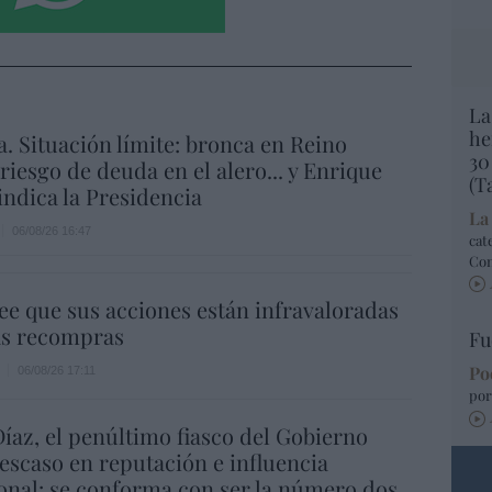
La
he
a. Situación límite: bronca en Reino
30
 riesgo de deuda en el alero... y Enrique
(T
indica la Presidencia
La
06/08/26 16:47
cat
Co
ee que sus acciones están infravaloradas
ás recompras
Fu
Po
06/08/26 17:11
por
íaz, el penúltimo fiasco del Gobierno
escaso en reputación e influencia
onal: se conforma con ser la número dos