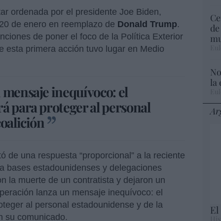
itar ordenada por el presidente Joe Biden,
Ce
 20 de enero en reemplazo de
Donald Trump
.
de
ciones de poner el foco de la Política Exterior
mu
Eul
 esta primera acción tuvo lugar en Medio
No
la
 mensaje inequívoco: el
Eul
á para proteger al personal
Ar
coalición
ó de una respuesta “proporcional” a la reciente
ra bases estadounidenses y delegaciones
n la muerte de un contratista y dejaron un
peración lanza un mensaje inequívoco: el
oteger al personal estadounidense y de la
El
en su comunicado.
His