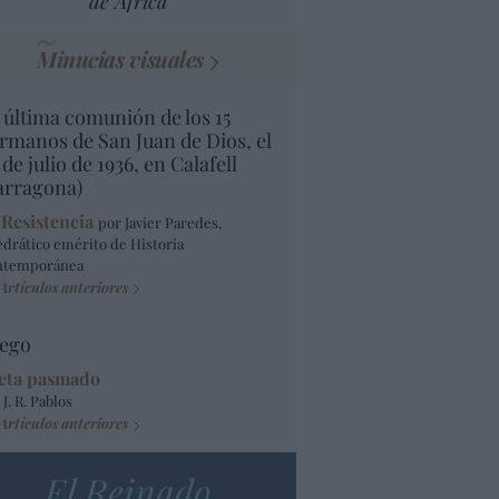
de África
Minucias visuales
 última comunión de los 15
rmanos de San Juan de Dios, el
 de julio de 1936, en Calafell
arragona)
 Resistencia
por Javier Paredes,
edrático emérito de Historia
ntemporánea
Artículos anteriores
ego
eta pasmado
 J. R. Pablos
Artículos anteriores
El Reinado