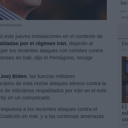
inc
por
Artí
ha bombardeado
ó este jueves instalaciones en el nordeste de
En
paldadas por el régimen Irán
, dejando al
por
por los recientes ataques con cohetes contra
enses en Irak, dijo el Pentágono, recoge
(Joe) Biden
, las fuerzas militares
ncipios de esta noche ataques aéreos contra la
os de milicianos respaldados por Irán en el este
Kirby en un comunicado.
El
respuesta a los recientes ataques contra el
mi
Coalición en Irak, y a las continuas amenazas
un
Eul