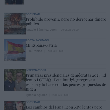
SOCIEDAD
Prohibido prevenir, pero no derrochar dinero
público
Ignacio Sánchez-León
09/08/26 06:00
POETA PASMADO
Mi España-Patria
J. R. Pablos
09/08/26 06:00
INTERNACIONAL
Primarias presidenciales demócratas 2028. El
icono LGTBIQ+ Pete Buttigieg regresa a
escena y lo hace con las peores propuestas de
Biden
Ignacio Aguirre
09/08/26 06:00
SOCIEDAD
Los cambios del Papa León XIV: lentos pero