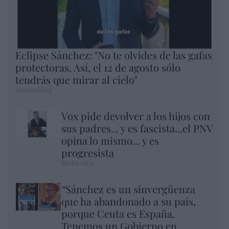
Eclipse Sánchez: "No te olvides de las gafas
protectoras. Así, el 12 de agosto sólo
tendrás que mirar al cielo"
Hispanidad
Vox pide devolver a los hijos con
sus padres... y es fascista...el PNV
opina lo mismo... y es
progresista
Redacción
“Sánchez es un sinvergüenza
que ha abandonado a su país,
porque Ceuta es España.
Tenemos un Gobierno en