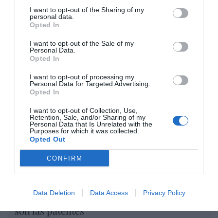
Artículos anteriores
I want to opt-out of the Sharing of my
personal data.
Opted In
Opinión
I want to opt-out of the Sale of my
Personal Data.
Enormes minucias
Opted In
por Eulogio López
I want to opt-out of processing my
Personal Data for Targeted Advertising.
Opted In
I want to opt-out of Collection, Use,
Retention, Sale, and/or Sharing of my
Personal Data that Is Unrelated with the
Purposes for which it was collected.
Opted Out
CONFIRM
Data Deletion
Data Access
Privacy Policy
Nokia, Ericsson... Huawei: lo que importan
son las patentes