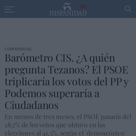
Educación
Entrevistas
PP
SANTANDER
R
30
CONFIDENCIAL
Barómetro CIS. ¿A quién
pregunta Tezanos? El PSOE
triplicaría los votos del PP y
Podemos superaría a
Ciudadanos
En menos de tres meses, el PSOE pasaría del
28,7% de los votos que obtuvo en las
elecciones al 41,3%, según el 'demoscópico'