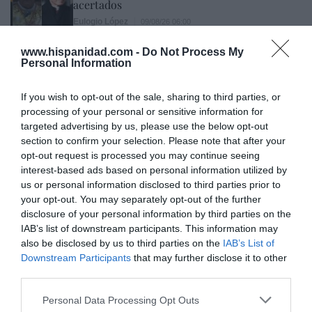
acertados
Eulogio López
09/08/26 06:00
www.hispanidad.com -
Do Not Process My
Personal Information
Marcelo Gullo: “El trabajo de desmitificar la
If you wish to opt-out of the sale, sharing to third parties, or
historia, de poner la verdadera, de
processing of your personal or sensitive information for
desmontar la falsificación, es un trabajo
targeted advertising by us, please use the below opt-out
cristiano"
section to confirm your selection. Please note that after your
opt-out request is processed you may continue seeing
por Hispanidad
interest-based ads based on personal information utilized by
Artículos anteriores
us or personal information disclosed to third parties prior to
your opt-out. You may separately opt-out of the further
DIARIO DE LA CORRUPCIÓN SANCHISTA
disclosure of your personal information by third parties on the
IAB’s list of downstream participants. This information may
also be disclosed by us to third parties on the
IAB’s List of
Diario de la corrupción sanchista. Hazte
Downstream Participants
that may further disclose it to other
Oír se manifiesta delante de La Mareta:
third parties.
“Pedro Sánchez es un criminal”
Personal Data Processing Opt Outs
por Redacción