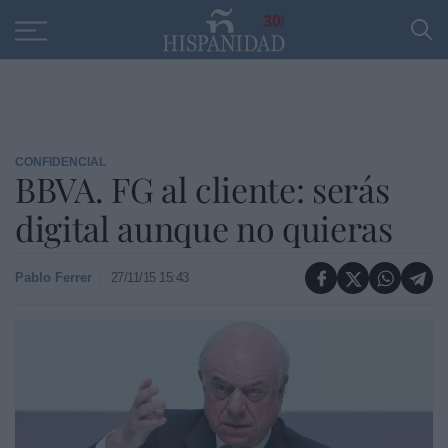
Educación
Entrevistas
PP
SANTANDER
R
30
CONFIDENCIAL
BBVA. FG al cliente: serás
digital aunque no quieras
Pablo Ferrer
27/11/15 15:43