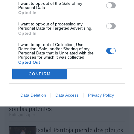
Opinión
I want to opt-out of the Sale of my
Personal Data.
Enormes minucias
Opted In
por Eulogio López
I want to opt-out of processing my
Personal Data for Targeted Advertising.
Opted In
I want to opt-out of Collection, Use,
Retention, Sale, and/or Sharing of my
Personal Data that Is Unrelated with the
Purposes for which it was collected.
Opted Out
CONFIRM
Data Deletion
Data Access
Privacy Policy
Nokia, Ericsson... Huawei: lo que importan
son las patentes
Eulogio López
Isabel Pantoja pierde dos pleitos