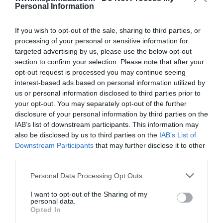
Personal Information
Marcelo Gullo: “El trabajo de desmitificar la
If you wish to opt-out of the sale, sharing to third parties, or
historia, de poner la verdadera, de
processing of your personal or sensitive information for
desmontar la falsificación, es un trabajo
targeted advertising by us, please use the below opt-out
cristiano"
section to confirm your selection. Please note that after your
opt-out request is processed you may continue seeing
por Hispanidad
interest-based ads based on personal information utilized by
us or personal information disclosed to third parties prior to
Artículos anteriores
your opt-out. You may separately opt-out of the further
disclosure of your personal information by third parties on the
DIARIO DE LA CORRUPCIÓN SANCHISTA
IAB’s list of downstream participants. This information may
also be disclosed by us to third parties on the
IAB’s List of
Diario de la corrupción sanchista. Hazte
Downstream Participants
that may further disclose it to other
Oír se manifiesta delante de La Mareta:
third parties.
“Pedro Sánchez es un criminal”
Personal Data Processing Opt Outs
por Redacción
I want to opt-out of the Sharing of my
Artículos anteriores
personal data.
Opted In