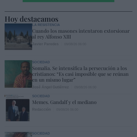
Hoy destacamos
LA RESISTENCIA
Cuando los masones intentaron extorsionar
al rey Alfonso XIII
Javier Paredes
09/08/26 06:00
SOCIEDAD
Somalia. Se intensifica la persecución a los
cristianos: “Es casi imposible que se reúnan
en un mismo lugar”
José Ángel Gutiérrez
09/08/26 06:00
SOCIEDAD
Memes. Gandalf y el mediano
Redacción
09/08/26 06:00
SOCIEDAD