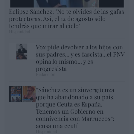
Eclipse Sánchez: "No te olvides de las gafas
protectoras. Así, el 12 de agosto sólo
tendrás que mirar al cielo"
Hispanidad
Vox pide devolver a los hijos con
sus padres... y es fascista...el PNV
opina lo mismo... y es
progresista
Redacción
“Sánchez es un sinvergüenza
que ha abandonado a su país,
porque Ceuta es España.
Tenemos un Gobierno en
connivencia con Marruecos”:
acusa una ceutí
Hispanidad