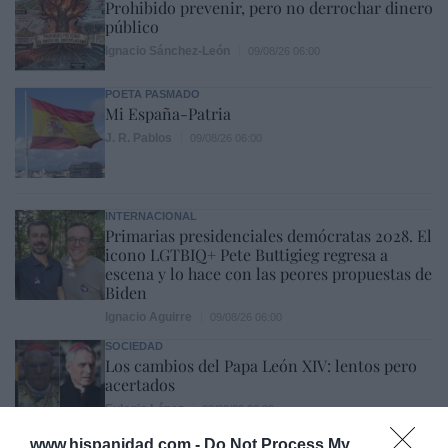
Prohibido prevenir, pero no derrochar dinero
público
Ignacio Sánchez-León
09/08/26 06:00
POETA PASMADO
Mi España-Patria
J. R. Pablos
09/08/26 06:00
INTERNACIONAL
Primarias presidenciales demócratas 2028. El
icono LGTBIQ+ Pete Buttigieg regresa a
escena y lo hace con las peores propuestas de
Biden
Ignacio Aguirre
09/08/26 06:00
SOCIEDAD
Los cambios del Papa León XIV: lentos pero
acertados
Eulogio López
09/08/26 06:00
www.hispanidad.com -
Do Not Process My