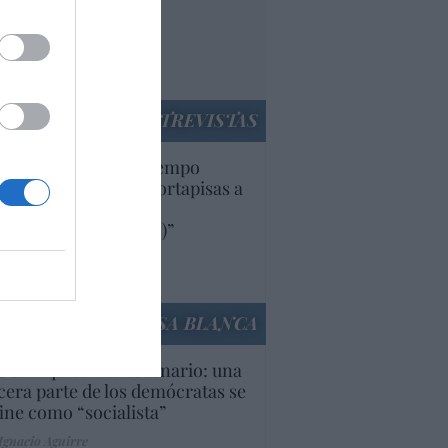
nnivencia con
rruecos”: acusa una
utí
panidad
ENTREVISTAS
uropa lleva mucho tiempo
iendo aranceles y cortapisas a
oductos y compañías
ricanas (y europeas)”
Ana Sánchez Arjona
culos anteriores
LA CASA BLANCA
U. Inquietante escenario: una
cera parte de los demócratas se
ine como “socialista”
Ignacio Aguirre