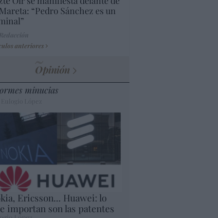
te Oír se manifiesta delante de
Mareta: “Pedro Sánchez es un
minal”
 Redacción
culos anteriores
Opinión
ormes minucias
 Eulogio López
kia, Ericsson... Huawei: lo
e importan son las patentes
ogio López