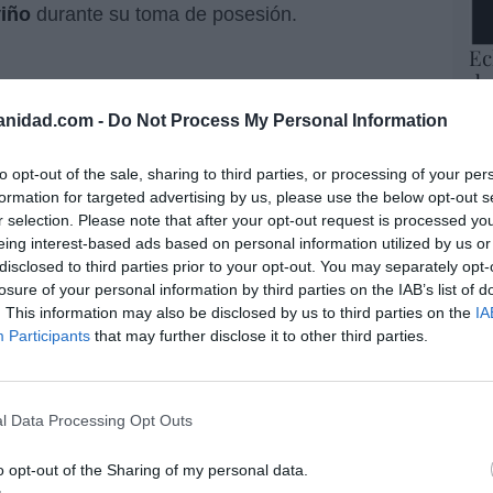
viño
durante su toma de posesión.
Ec
de
12
anidad.com -
Do Not Process My Personal Information
mi
resado este artículo?
His
tro newsletter y recibe cada dia
to opt-out of the sale, sharing to third parties, or processing of your per
o más destacado de Hispanidad
formation for targeted advertising by us, please use the below opt-out s
Vo
r selection. Please note that after your opt-out request is processed y
hi
eing interest-based ads based on personal information utilized by us or
y 
disclosed to third parties prior to your opt-out. You may separately opt-
op
losure of your personal information by third parties on the IAB’s list of
pr
iones legales
. This information may also be disclosed by us to third parties on the
IA
Red
Participants
that may further disclose it to other third parties.
“S
si
ab
l Data Processing Opt Outs
po
Es
o opt-out of the Sharing of my personal data.
Go