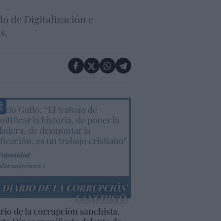
do de Digitalización e
s.
elo Gullo: “El trabajo de
itificar la historia, de poner la
dadera, de desmontar la
ificación, es un trabajo cristiano"
Hispanidad
ulos anteriores
DIARIO DE LA CORRUPCIÓN
SANCHISTA
rio de la corrupción sanchista.