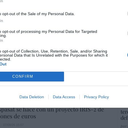
In
co
Ma
o opt-out of the Sale of my Personal Data.
ce
In
His
to opt-out of processing my Personal Data for Targeted
ing.
In
“E
o opt-out of Collection, Use, Retention, Sale, and/or Sharing
pon
ersonal Data that Is Unrelated with the Purposes for which it
pr
lected.
Out
io imposible de los Entrecanales: deuda al
ame
zación a la baja y reputación en
por 
CONFIRM
ho
Artí
07/08/26 15:51
Data Deletion
Data Access
Privacy Policy
EEU
spasat se hace con un proyecto IRIS-2 de
ter
lones de euros
def
07/08/26 15:07
por 