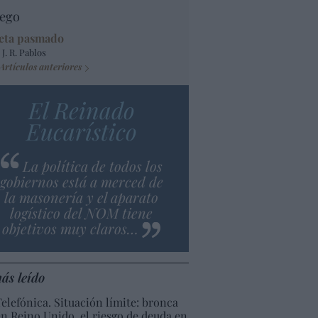
ego
eta pasmado
 J. R. Pablos
Artículos anteriores
El Reinado
Eucarístico
La política de todos los
gobiernos está a merced de
la masonería y el aparato
logístico del NOM tiene
objetivos muy claros…
ás leído
Telefónica. Situación límite: bronca
en Reino Unido, el riesgo de deuda en