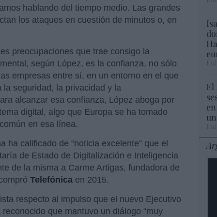
tamos hablando del tiempo medio. Las grandes
tan los ataques en cuestión de minutos o, en
Is
do
Ha
des preocupaciones que trae consigo la
eu
Eul
amental, según López, es la confianza, no sólo
las empresas entre sí, en un entorno en el que
El
la seguridad, la privacidad y la
se
para alcanzar esa confianza, López aboga por
en
tema digital, algo que Europa se ha tomado
un
 común en esa línea.
Eul
 ha calificado de “noticia excelente” que el
Ar
ría de Estado de Digitalización e Inteligencia
rente de la misma a Carme Artigas, fundadora de
 compró
Telefónica
en 2015.
ta respecto al impulso que el nuevo Ejecutivo
 ha reconocido que mantuvo un diálogo “muy