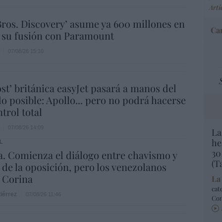
Artí
ros. Discovery’ asume ya 600 millones en
Car
 su fusión con Paramount
07/08/26 15:10
ost’ británica easyJet pasará a manos del
o posible: Apollo... pero no podrá hacerse
trol total
07/08/26 14:09
La
he
L
30
. Comienza el diálogo entre chavismo y
(T
 de la oposición, pero los venezolanos
 Corina
La
cat
iérrez
07/08/26 11:46
Co