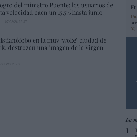
 logro del ministro Puente: los usuarios de
Fu
lta velocidad caen un 15,5% hasta junio
Po
07/08/26 12:37
por
istianófobo en la muy ‘woke’ ciudad de
k: destrozan una imagen de la Virgen
7/08/26 11:46
Lo m