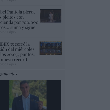
abel Pantoja pierde
s pleitos con
cienda por 700.000
ros... suma y sigue
ogio López
 IBEX 35 cerró la
sión del miércoles
 los 20.057 puntos,
 nuevo récord
ogio López
gumentos