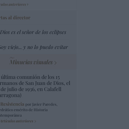
culos anteriores
tas al director
Dios es el señor de los eclipses
Soy viejo... y no lo puedo evitar
Minucias visuales
 última comunión de los 15
rmanos de San Juan de Dios, el
 de julio de 1936, en Calafell
arragona)
 Resistencia
por Javier Paredes,
edrático emérito de Historia
ntemporánea
Artículos anteriores