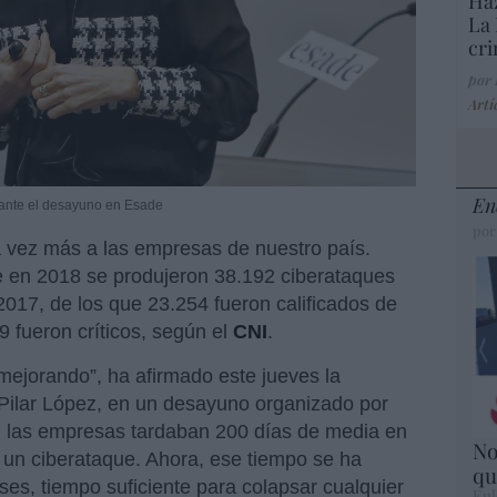
Haz
La 
cri
por
Artí
En
rante el desayuno en Esade
por
 vez más a las empresas de nuestro país.
e en 2018 se produjeron 38.192 ciberataques
7­­, de los que 23.254 fueron calificados de
9 fueron críticos, según el
CNI
.
mejorando”, ha afirmado este jueves la
 Pilar López, en un desayuno organizado por
, las empresas tardaban 200 días de media en
No
 un ciberataque. Ahora, ese tiempo se ha
qu
ses, tiempo suficiente para colapsar cualquier
Eul