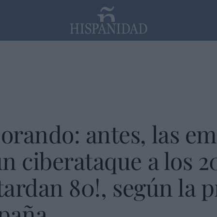
PP
SANTANDER
Religión
orando: antes, las e
n ciberataque a los 2
 tardan 80!, según la 
spaña