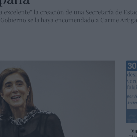
ia excelente” la creación de una Secretaría de Esta
 el Gobierno se la haya encomendado a Carme Artiga
Marc
desm
ver
fals
por 
Artíc
Dia