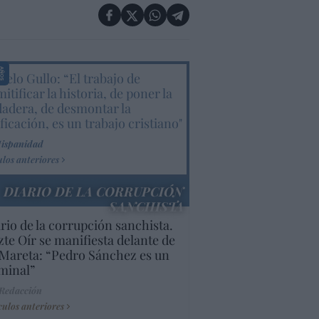
elo Gullo: “El trabajo de
itificar la historia, de poner la
dadera, de desmontar la
ificación, es un trabajo cristiano"
Hispanidad
ulos anteriores
DIARIO DE LA CORRUPCIÓN
SANCHISTA
rio de la corrupción sanchista.
te Oír se manifiesta delante de
Mareta: “Pedro Sánchez es un
minal”
 Redacción
culos anteriores