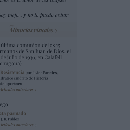
Soy viejo... y no lo puedo evitar
Minucias visuales
 última comunión de los 15
rmanos de San Juan de Dios, el
 de julio de 1936, en Calafell
arragona)
 Resistencia
por Javier Paredes,
edrático emérito de Historia
ntemporánea
Artículos anteriores
ego
eta pasmado
 J. R. Pablos
Artículos anteriores