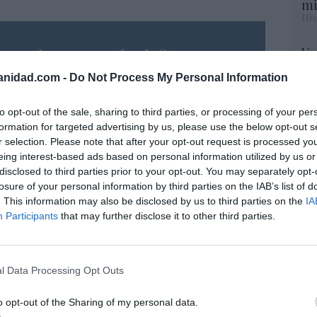
mi
His
resado este artículo?
Vo
hi
tro newsletter y recibe cada dia
anidad.com -
Do Not Process My Personal Information
y 
o más destacado de Hispanidad
op
pr
to opt-out of the sale, sharing to third parties, or processing of your per
Red
formation for targeted advertising by us, please use the below opt-out s
r selection. Please note that after your opt-out request is processed y
eing interest-based ads based on personal information utilized by us or
iones legales
“S
disclosed to third parties prior to your opt-out. You may separately opt-
si
losure of your personal information by third parties on the IAB’s list of
ab
. This information may also be disclosed by us to third parties on the
IA
po
Participants
that may further disclose it to other third parties.
Es
Go
co
Ma
l Data Processing Opt Outs
ce
His
o opt-out of the Sharing of my personal data.