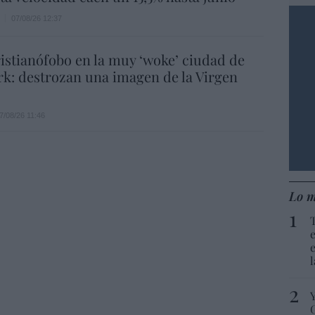
07/08/26 12:37
istianófobo en la muy ‘woke’ ciudad de
k: destrozan una imagen de la Virgen
7/08/26 11:46
Lo m