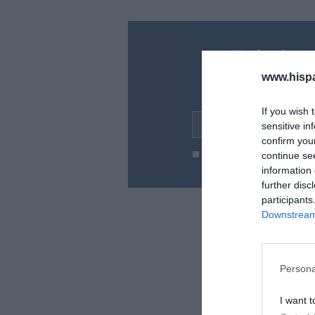
¿Te ha inte
Suscríbete a nues
www.hisp
en tu correo l
If you wish 
Tu correo electrónico...
sensitive in
confirm you
continue se
He leído y acepto las
condic
information 
further disc
participants
Downstream 
Persona
I want t