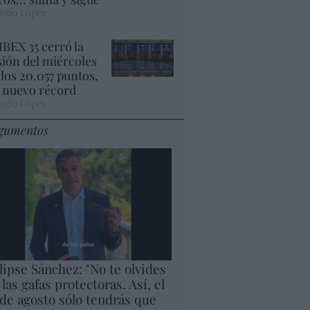
ogio López
 IBEX 35 cerró la
sión del miércoles
 los 20.057 puntos,
 nuevo récord
ogio López
gumentos
lipse Sánchez: "No te olvides
 las gafas protectoras. Así, el
 de agosto sólo tendrás que