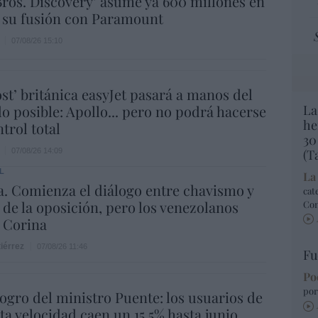
ros. Discovery’ asume ya 600 millones en
 su fusión con Paramount
07/08/26 15:10
ost’ británica easyJet pasará a manos del
o posible: Apollo... pero no podrá hacerse
La
he
trol total
30
07/08/26 14:09
(T
L
La
. Comienza el diálogo entre chavismo y
cat
 de la oposición, pero los venezolanos
Co
 Corina
iérrez
07/08/26 11:46
Fu
Po
por
 logro del ministro Puente: los usuarios de
lta velocidad caen un 15,5% hasta junio