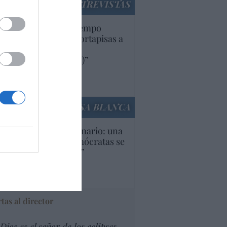
ENTREVISTAS
uropa lleva mucho tiempo
iendo aranceles y cortapisas a
oductos y compañías
ricanas (y europeas)”
Ana Sánchez Arjona
culos anteriores
LA CASA BLANCA
U. Inquietante escenario: una
cera parte de los demócratas se
ine como “socialista”
Ignacio Aguirre
culos anteriores
tas al director
Dios es el señor de los eclipses