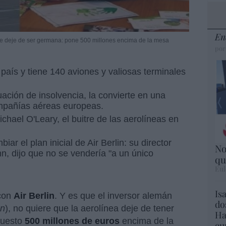
En
que deje de ser germana: pone 500 millones encima de la mesa
por
país y tiene 140 aviones y valiosas terminales
uación de insolvencia, la convierte en una
compañías aéreas europeas.
hael O'Leary, el buitre de las aerolíneas en
ar el plan inicial de Air Berlin: su director
No
, dijo que no se vendería "a un único
qu
Eul
Is
 con
Air Berlin
. Y es que el inversor alemán
do
en
), no quiere que la aerolínea deje de tener
Ha
puesto
500 millones de euros
encima de la
eu