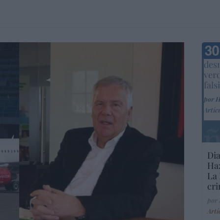
Marc
desm
ver
fals
por 
Artíc
Dia
Haz
La 
cri
por
Artí