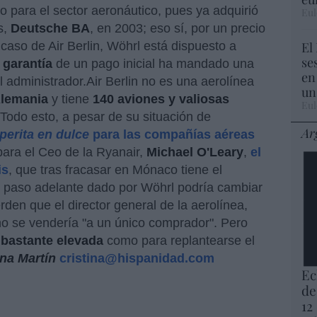
para el sector aeronáutico, pues ya adquirió
Eul
s,
Deutsche BA
, en 2003; eso sí, por un precio
El
 caso de Air Berlin, Wöhrl está dispuesto a
se
o
garantía
de un pago inicial ha mandado una
en
l administrador.Air Berlin no es una aerolínea
un
Alemania
y tiene
140 aviones y valiosas
Eul
 Todo esto, a pesar de su situación de
Ar
perita en dulce
para las compañías aéreas
para el Ceo de la Ryanair,
Michael O'Leary
,
el
is
, que tras fracasar en Mónaco tiene el
l paso adelante dado por Wöhrl podría cambiar
uerden que el director general de la aerolínea,
 no se vendería "a un único comprador". Pero
 bastante elevada
como para replantearse el
ina Martín
cristina@hispanidad.com
Ec
de
12