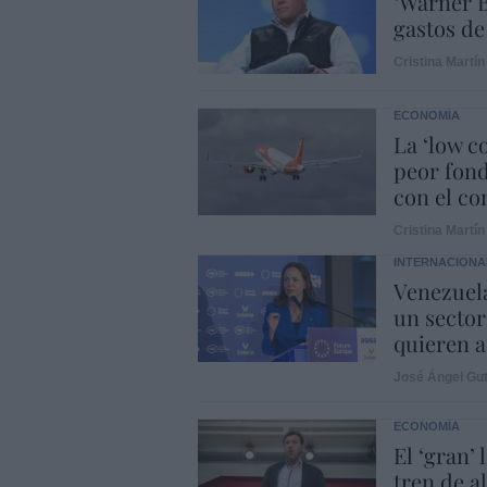
‘Warner B
gastos de
Cristina Martín
ECONOMÍA
La ‘low c
peor fond
con el con
Cristina Martín
INTERNACIONA
Venezuela
un sector
quieren a
José Ángel Gut
ECONOMÍA
El ‘gran’
tren de a