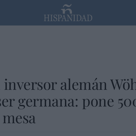
PP
SANTANDER
Religión
El inversor alemán Wöh
ser germana: pone 50
a mesa