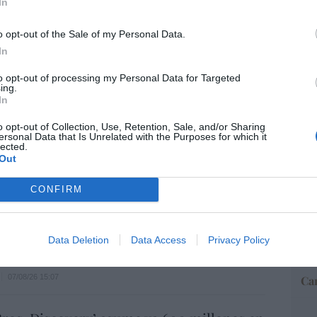
In
o opt-out of the Sale of my Personal Data.
“E
In
pon
pr
to opt-out of processing my Personal Data for Targeted
ame
ing.
In
por 
Artí
o opt-out of Collection, Use, Retention, Sale, and/or Sharing
io imposible de los Entrecanales: deuda al
ersonal Data that Is Unrelated with the Purposes for which it
zación a la baja y reputación en
lected.
Out
ho
EEU
07/08/26 15:51
CONFIRM
ter
def
por 
spasat se hace con un proyecto IRIS-2 de
Data Deletion
Data Access
Privacy Policy
Artí
lones de euros
07/08/26 15:07
Car