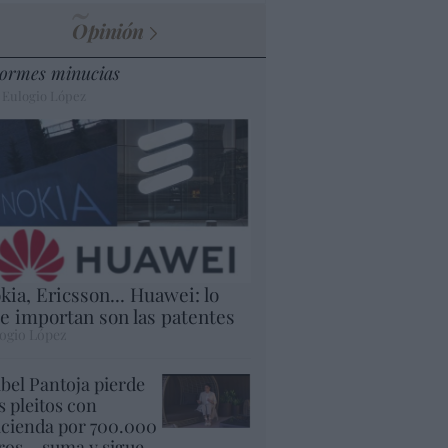
Opinión
ormes minucias
 Eulogio López
kia, Ericsson... Huawei: lo
e importan son las patentes
ogio López
abel Pantoja pierde
s pleitos con
cienda por 700.000
ros... suma y sigue