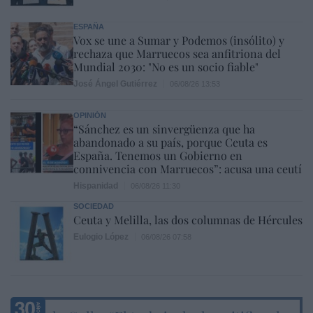
ESPAÑA
Vox se une a Sumar y Podemos (insólito) y
rechaza que Marruecos sea anfitriona del
Mundial 2030: "No es un socio fiable"
José Ángel Gutiérrez
06/08/26 13:53
OPINIÓN
“Sánchez es un sinvergüenza que ha
abandonado a su país, porque Ceuta es
España. Tenemos un Gobierno en
connivencia con Marruecos”: acusa una ceutí
Hispanidad
06/08/26 11:30
SOCIEDAD
Ceuta y Melilla, las dos columnas de Hércules
Eulogio López
06/08/26 07:58