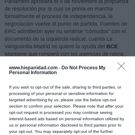
Parlament aprobara el 9 de noviembre la propuesta
de resolución por la cual se ponía en marcha
formalmente el proceso de independencia, la
negociación vuelve al punto de partida. Fuentes de
ERC admitieron ayer no sentirse "cómodos" con el
documento de la izquierda radical, cuenta La
Vanguardia.Madrid no quiere la ayuda del
BCE
.
Mantiene que romperá con las agencias de rating ,
situación incompatible con la posible compra de
www.hispanidad.com -
Do Not Process My
deuda, explica El Mundo.Ahogo financiero de
Personal Information
Cataluña
. La rebaja de 'rating' dificulta que la
Generalitat emita bonos o que el BCE pueda
If you wish to opt-out of the sale, sharing to third parties, or
comprar su deuda. «El mercado es inalcanzable y si
processing of your personal or sensitive information for
el Estado no transfiere recursos, quebrará», admite
targeted advertising by us, please use the below opt-out
section to confirm your selection. Please note that after your
Convergència, destaca El Mundo.El presidente del
opt-out request is processed you may continue seeing
grupo constructor Copisa, Josep Cornadó, aseguró
interest-based ads based on personal information utilized by
ayer ante el juez de la Audiencia Nacional José de
us or personal information disclosed to third parties prior to
la Mata que
Jordi Pujol Ferrusola
, primogénito del
your opt-out. You may separately opt-out of the further