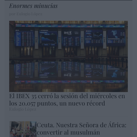
Enormes minucias
por Eulogio López
El IBEX 35 cerró la sesión del miércoles en
los 20.057 puntos, un nuevo récord
Eulogio López
Ceuta. Nuestra Señora de África:
convertir al musulmán