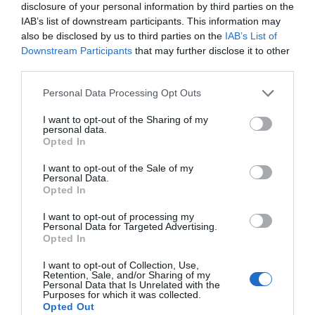
ex presidente de la Generalitat, cobraba menos de
disclosure of your personal information by third parties on the
lo que era habitual por realizar labores de
IAB’s list of downstream participants. This information may
also be disclosed by us to third parties on the
IAB’s List of
«intermediación», consistentes en presentarles o
Downstream Participants
that may further disclose it to other
indicarles un primer contacto con empresas y
third parties.
entidades para hacer futuros negocios, indica El
Mundo.José Ángel
Personal Data Processing Opt Outs
Gutiérrezjoseangel@hispanidad.com
I want to opt-out of the Sharing of my
personal data.
Opted In
I want to opt-out of the Sale of my
Personal Data.
Opted In
I want to opt-out of processing my
¿Te ha interesado este artículo?
Personal Data for Targeted Advertising.
Opted In
Suscríbete a nuestro newsletter y recibe cada dia
en tu correo lo más destacado de Hispanidad
I want to opt-out of Collection, Use,
Retention, Sale, and/or Sharing of my
Personal Data that Is Unrelated with the
Tu correo electrónico...
Purposes for which it was collected.
Opted Out