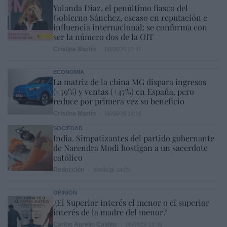
Yolanda Díaz, el penúltimo fiasco del
Gobierno Sánchez, escaso en reputación e
influencia internacional: se conforma con
ser la número dos de la OIT
Cristina Martín
06/08/26 12:41
ECONOMÍA
La matriz de la china MG dispara ingresos
(+59%) y ventas (+47%) en España, pero
reduce por primera vez su beneficio
Cristina Martín
06/08/26 14:18
SOCIEDAD
India. Simpatizantes del partido gobernante
de Narendra Modi hostigan a un sacerdote
católico
Redacción
06/08/26 14:09
OPINIÓN
¿El Superior interés el menor o el superior
interés de la madre del menor?
Carlos Aurelio Caldito
06/08/26 13:36