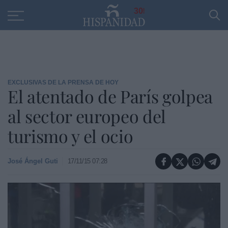
Educación
Entrevistas
PP
SANTANDER
R
30
EXCLUSIVAS DE LA PRENSA DE HOY
El atentado de París golpea
al sector europeo del
turismo y el ocio
José Ángel Guti
17/11/15 07:28