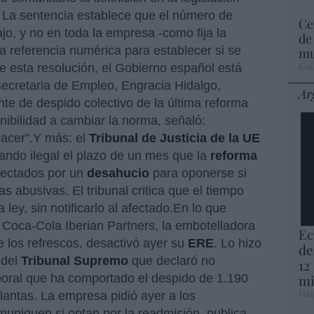
. La sentencia establece que el número de
Ce
jo, y no en toda la empresa -como fija la
de
a referencia numérica para establecer si se
mu
Eul
te esta resolución, el Gobierno español está
secretaria de Empleo, Engracia Hidalgo,
Ar
ente de despido colectivo de la última reforma
onibilidad a cambiar la norma, señaló:
acer".Y más: el
Tribunal de Justicia de la UE
ando ilegal el plazo de un mes que la
reforma
fectados por un
desahucio
para oponerse si
s abusivas. El tribunal critica que el tiempo
 ley, sin notificarlo al afectado.En lo que
, Coca-Cola Iberian Partners, la embotelladora
Ec
 los refrescos, desactivó ayer su
ERE
. Lo hizo
de
 del
Tribunal Supremo
que declaró no
12
boral que ha comportado el despido de 1.190
mi
His
lantas. La empresa pidió ayer a los
muniquen si optan por la readmisión, publica