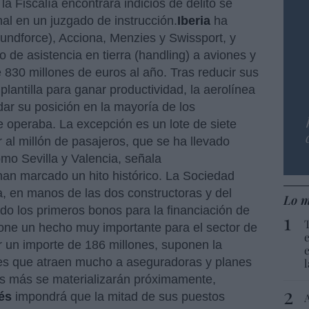
la Fiscalía encontrara indicios de delito se
nal en un juzgado de instrucción.
Iberia
ha
oundforce), Acciona, Menzies y Swissport, y
io de asistencia en tierra (handling) a aviones y
830 millones de euros al año. Tras reducir sus
plantilla para ganar productividad, la aerolínea
dar su posición en la mayoría de los
 operaba. La excepción es un lote de siete
r al millón de pasajeros, que se ha llevado
omo Sevilla y Valencia, señala
an marcado un hito histórico. La Sociedad
a, en manos de las dos constructoras y del
Lo m
do los primeros bonos para la financiación de
one un hecho muy importante para el sector de
r un importe de 186 millones, suponen la
es que atraen mucho a aseguradoras y planes
s más se materializarán próximamente,
lés
impondrá que la mitad de sus puestos