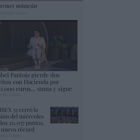
ormes minucias
 Eulogio López
abel Pantoja pierde dos
eitos con Hacienda por
0.000 euros... suma y sigue
ogio López
 IBEX 35 cerró la
sión del miércoles
 los 20.057 puntos,
 nuevo récord
ogio López