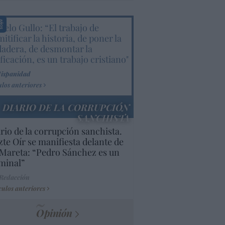
elo Gullo: “El trabajo de
itificar la historia, de poner la
dadera, de desmontar la
ificación, es un trabajo cristiano"
Hispanidad
ulos anteriores
DIARIO DE LA CORRUPCIÓN
SANCHISTA
rio de la corrupción sanchista.
te Oír se manifiesta delante de
Mareta: “Pedro Sánchez es un
minal”
 Redacción
culos anteriores
Opinión