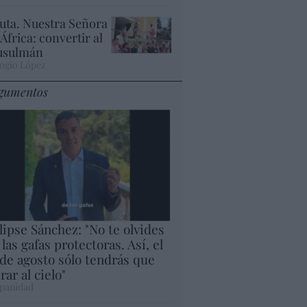
uta. Nuestra Señora
 África: convertir al
sulmán
ogio López
gumentos
lipse Sánchez: "No te olvides
 las gafas protectoras. Así, el
 de agosto sólo tendrás que
rar al cielo"
panidad