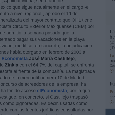
 Apolinar Mena, secretario de
xico que sigue actualmente en el cargo -el
nto a nivel regional-, aprobó el 19 de
neralizada del mayor contrato que OHL tiene
topista Circuito Exterior Mexiquense (CEM) por
La
que admitió la semana pasada que la
he
ntentado pagar sus vacaciones en la playa
30
vidad, modificó, en concreto, la adjudicación
(T
ones había otorgado en febrero de 2003 a
La
l Economista
.
José María Castillejo
,
cat
 de
Zinkia
con el 64,7% del capital, se enfrenta
Co
estafa al frente de la compañía. La magistrada
gado de lo mercantil número 10 de Madrid,
Fu
 concurso de acreedores de la empresa, ha
e ha tenido acceso
elEconomista
, por la que
Po
nvestigue, en concreto, si Castillejo traspasó
por
s como pignoradas. Es decir, usadas como
rdo con las fuentes jurídicas consultadas por