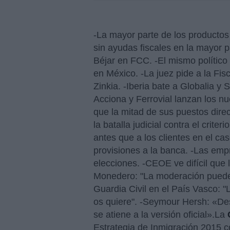
-La mayor parte de los productos b
sin ayudas fiscales en la mayor p
Béjar en FCC. -El mismo político
en México. -La juez pide a la Fisc
Zinkia. -Iberia bate a Globalia y 
Acciona y Ferrovial lanzan los nu
que la mitad de sus puestos dire
la batalla judicial contra el crite
antes que a los clientes en el c
provisiones a la banca. -Las emp
elecciones. -CEOE ve difícil que 
Monedero: "La moderación puede
Guardia Civil en el País Vasco: "
os quiere". -Seymour Hersh: «De
se atiene a la versión oficial».
La
Estrategia de Inmigración 2015 c