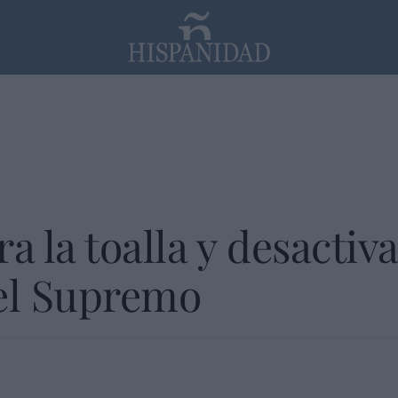
PP
SANTANDER
Religión
a la toalla y desactiv
 el Supremo