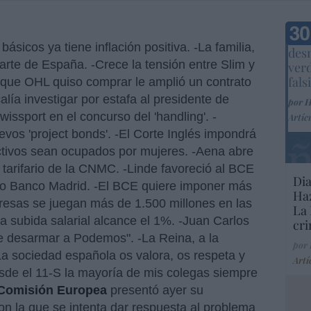
Marc
ásicos ya tiene inflación positiva. -La familia,
desm
arte de España. -Crece la tensión entre Slim y
ver
fals
 que OHL quiso comprar le amplió un contrato
alía investigar por estafa al presidente de
por 
Swissport en el concurso del 'handling'. -
Artíc
evos 'project bonds'. -El Corte Inglés impondrá
ctivos sean ocupados por mujeres. -Aena abre
rio tarifario de la CNMC. -Linde favoreció al BCE
Dia
aso Banco Madrid. -El BCE quiere imponer más
Haz
resas se juegan más de 1.500 millones en las
La 
la subida salarial alcance el 1%. -Juan Carlos
cri
 desarmar a Podemos". -La Reina, a la
por
La sociedad española os valora, os respeta y
Artí
sde el 11-S la mayoría de mis colegas siempre
Comisión Europea
presentó ayer su
on la que se intenta dar respuesta al problema