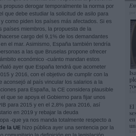
En
as propuso derogar temporalmente la norma por
por
el que debe estudiar la solicitud de asilo para
l y como piden los países más afectados. Si es
s países miembros, la propuesta de la
hacerse cargo del 9,1% de los demandantes
 en el mar. Asimismo, España también tendría
personas a las que Bruselas propone ofrecer
el ámbito económico -cuánto mandan estos
ñaló ayer que España tendrá que acometer
Is
015 y 2016, con el objetivo de cumplir con la
pl
e aconsejó al país vincular los salarios a la
70
ciones para España, la CE considera plausible
Eul
l que se apoya el Gobierno para fijar unos
 PIB para 2015 y en el 2,8% para 2016, así
El
se
stario en 2019 y rebajar la deuda
en
ropa -que ya nos manda totalmente respecto a
un
 de la UE
hizo pública ayer una sentencia por la
Eul
 comunitario la definición en la legislación