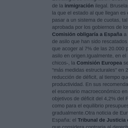
de la
inmigración
ilegal. Brusel
la que el estado al que llegan es 
pasar a un sistema de cuotas, ta
aprobada por los gobiernos de lo
Comisión obligaría a España
a 
de asilo que han sido rescatados
que acoger al 7% de las 20.000 
asilo en origen.Igualmente, en 
chicos-, la
Comisión Europea
se
"más medidas estructurales" en 2
reducción de déficit, al tiempo qu
productividad. En sus recomenda
el escenario macroeconómico en e
objetivos de déficit del 4,2% del
como para el equilibrio presupue
gradualmente.Otra noticia de Eu
España: el
Tribunal de Justicia
que considera contraria al derecho