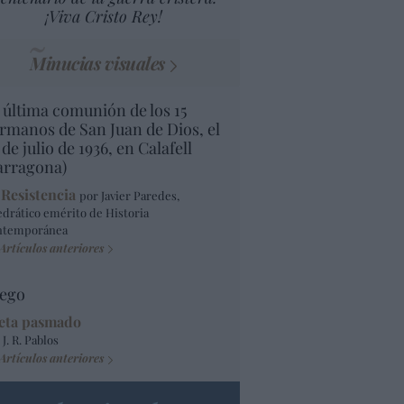
¡Viva Cristo Rey!
Minucias visuales
 última comunión de los 15
rmanos de San Juan de Dios, el
 de julio de 1936, en Calafell
arragona)
 Resistencia
por Javier Paredes,
edrático emérito de Historia
ntemporánea
Artículos anteriores
ego
eta pasmado
 J. R. Pablos
Artículos anteriores