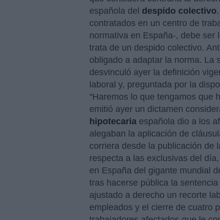
española del
despido colectivo
contratados en un centro de traba
normativa en España-, debe ser l
trata de un despido colectivo. An
obligado a adaptar la norma. La 
desvinculó ayer la definición vig
laboral y, preguntada por la disp
"Haremos lo que tengamos que h
emitió ayer un dictamen consider
hipotecaria
española dio a los a
alegaban la aplicación de cláusula
corriera desde la publicación de la
respecta a las exclusivas del día
en España del gigante mundial de
tras hacerse pública la sentencia
ajustado a derecho un recorte la
empleados y el cierre de cuatro p
trabajadores afectados que le co