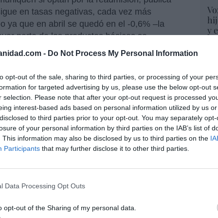
Vo
igue en tasas negativas, cada vez más
hi
o ya que en abril se quedó en el -0,6% –la
y 
yor parte de los productos básicos se
op
 En concreto, la alimentación registra un IPC
pr
anidad.com -
Do Not Process My Personal Information
Red
encima de la inflación general. Lo que significa
productos necesarios, en muchos casos los
to opt-out of the sale, sharing to third parties, or processing of your per
“S
de compra real. En tasa anual, usar aceite
formation for targeted advertising by us, please use the below opt-out s
si
 pasta supone un 7,5% más; legumbres y
r selection. Please note that after your opt-out request is processed y
ab
eing interest-based ads based on personal information utilized by us or
o (4,5%) o pescado congelado (2,7%).
po
disclosed to third parties prior to your opt-out. You may separately opt-
ses de alimentos que computan en el IPC
Es
losure of your personal information by third parties on the IAB’s list of
estos productos están ya también el arroz, pan,
Go
. This information may also be disclosed by us to third parties on the
IA
co
resco, frutas en conserva, quesos, café,
Participants
that may further disclose it to other third parties.
Ma
stas subclases se le añaden los alimentos que
ce
% del IPC general, resulta que de los 38
His
enos de un tercio, están por debajo del IPC
l Data Processing Opt Outs
lia
es la institución más valorada por los
olvidada por parte de las instituciones. Lo
o opt-out of the Sharing of my personal data.