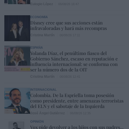
Eulogio López
06/08/26 16:47
ECONOMÍA
Disney cree que sus acciones están
infravaloradas y hará más recompras
Cristina Martín
06/08/26 17:11
ESPAÑA
Yolanda Díaz, el penúltimo fiasco del
Gobierno Sánchez, escaso en reputación e
influencia internacional: se conforma con
ser la número dos de la OIT
Cristina Martín
06/08/26 12:41
INTERNACIONAL
Colombia. De la Espriella toma posesión
como presidente, entre amenazas terroristas
del ELN y el sabotaje de la Izquierda
José Ángel Gutiérrez
06/08/26 12:35
OPINIÓN
Vox pide devolver a los hijos con sus padres...