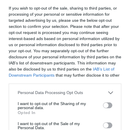
cristiano"
If you wish to opt-out of the sale, sharing to third parties, or
por Hispanidad
processing of your personal or sensitive information for
targeted advertising by us, please use the below opt-out
Artículos anteriores
section to confirm your selection. Please note that after your
opt-out request is processed you may continue seeing
DIARIO DE LA CORRUPCIÓN SANCHISTA
interest-based ads based on personal information utilized by
us or personal information disclosed to third parties prior to
Diario de la corrupción sanchista. La
your opt-out. You may separately opt-out of the further
Audiencia Nacional prorroga seis meses la
disclosure of your personal information by third parties on the
investigación del caso Koldo, ante el
IAB’s list of downstream participants. This information may
also be disclosed by us to third parties on the
IAB’s List of
ingente material incautado por la UCO
Downstream Participants
that may further disclose it to other
por Redacción
third parties.
Artículos anteriores
Personal Data Processing Opt Outs
Opinión
I want to opt-out of the Sharing of my
personal data.
Opted In
Enormes minucias
I want to opt-out of the Sale of my
por Eulogio López
Personal Data.