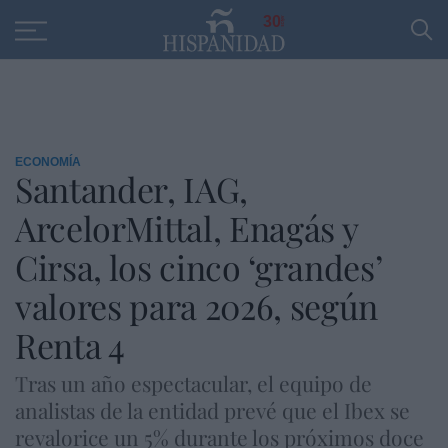
Educación
Entrevistas
PP
SANTANDER
R
30
ECONOMÍA
Santander, IAG,
ArcelorMittal, Enagás y
Cirsa, los cinco ‘grandes’
valores para 2026, según
Renta 4
Tras un año espectacular, el equipo de
analistas de la entidad prevé que el Ibex se
revalorice un 5% durante los próximos doce