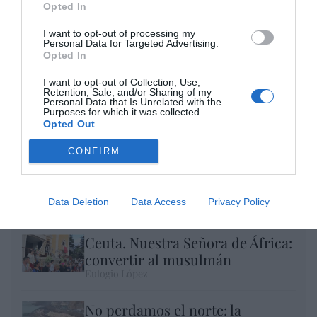
Opted In
I want to opt-out of processing my
Personal Data for Targeted Advertising.
Opted In
I want to opt-out of Collection, Use,
Retention, Sale, and/or Sharing of my
Personal Data that Is Unrelated with the
Purposes for which it was collected.
Opted Out
CONFIRM
El IBEX 35 cerró la sesión del miércoles en
los 20.057 puntos, un nuevo récord
Data Deletion
Data Access
Privacy Policy
Eulogio López
Ceuta. Nuestra Señora de África:
convertir al musulmán
Eulogio López
No perdamos el norte: la