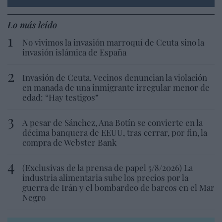
Lo más leído
No vivimos la invasión marroquí de Ceuta sino la
invasión islámica de España
Invasión de Ceuta. Vecinos denuncian la violación
en manada de una inmigrante irregular menor de
edad: “Hay testigos”
A pesar de Sánchez, Ana Botín se convierte en la
décima banquera de EEUU, tras cerrar, por fin, la
compra de Webster Bank
(Exclusivas de la prensa de papel 5/8/2026) La
industria alimentaria sube los precios por la
guerra de Irán y el bombardeo de barcos en el Mar
Negro