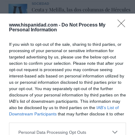
SOCIEDAD
Ceuta y Melilla, las dos columnas de Hércules
Eulogio López
06/08/26 07:58
www.hispanidad.com -
Do Not Process My
Personal Information
If you wish to opt-out of the sale, sharing to third parties, or
Marcelo Gullo: “El trabajo de desmitificar la
processing of your personal or sensitive information for
historia, de poner la verdadera, de
targeted advertising by us, please use the below opt-out
section to confirm your selection. Please note that after your
desmontar la falsificación, es un trabajo
opt-out request is processed you may continue seeing
cristiano"
interest-based ads based on personal information utilized by
por Hispanidad
us or personal information disclosed to third parties prior to
your opt-out. You may separately opt-out of the further
Artículos anteriores
disclosure of your personal information by third parties on the
IAB’s list of downstream participants. This information may
DIARIO DE LA CORRUPCIÓN SANCHISTA
also be disclosed by us to third parties on the
IAB’s List of
Downstream Participants
that may further disclose it to other
Diario de la corrupción sanchista. La
third parties.
Audiencia Nacional prorroga seis meses la
Personal Data Processing Opt Outs