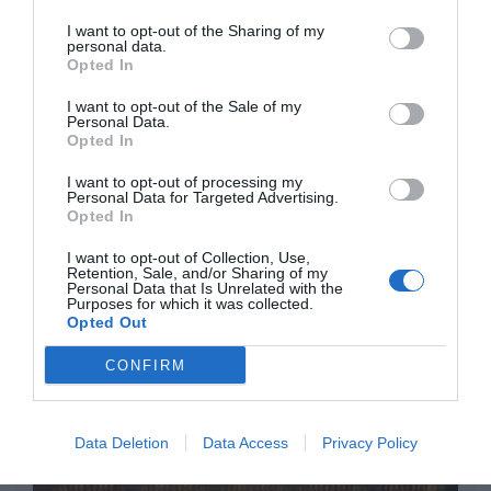
investigación del caso Koldo, ante el
ingente material incautado por la UCO
I want to opt-out of the Sharing of my
personal data.
por Redacción
Opted In
Artículos anteriores
I want to opt-out of the Sale of my
Personal Data.
Opted In
Opinión
I want to opt-out of processing my
Enormes minucias
Personal Data for Targeted Advertising.
Opted In
por Eulogio López
I want to opt-out of Collection, Use,
Retention, Sale, and/or Sharing of my
Personal Data that Is Unrelated with the
Purposes for which it was collected.
Opted Out
CONFIRM
Data Deletion
Data Access
Privacy Policy