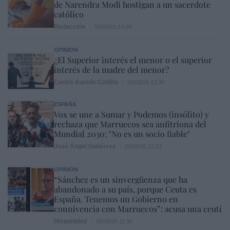
de Narendra Modi hostigan a un sacerdote
católico
Redacción
06/08/26 14:09
OPINIÓN
¿El Superior interés el menor o el superior
interés de la madre del menor?
Carlos Aurelio Caldito
06/08/26 13:36
ESPAÑA
Vox se une a Sumar y Podemos (insólito) y
rechaza que Marruecos sea anfitriona del
Mundial 2030: "No es un socio fiable"
José Ángel Gutiérrez
06/08/26 13:53
OPINIÓN
“Sánchez es un sinvergüenza que ha
abandonado a su país, porque Ceuta es
España. Tenemos un Gobierno en
connivencia con Marruecos”: acusa una ceutí
Hispanidad
06/08/26 11:30