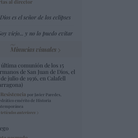
tas al director
Dios es el señor de los eclipses
Soy viejo... y no lo puedo evitar
Minucias visuales
 última comunión de los 15
rmanos de San Juan de Dios, el
 de julio de 1936, en Calafell
arragona)
 Resistencia
por Javier Paredes,
edrático emérito de Historia
ntemporánea
Artículos anteriores
ego
eta pasmado