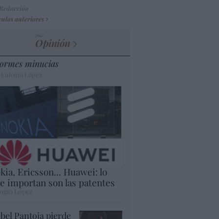
 Redacción
culos anteriores
Opinión
ormes minucias
 Eulogio López
kia, Ericsson... Huawei: lo
e importan son las patentes
ogio López
abel Pantoja pierde