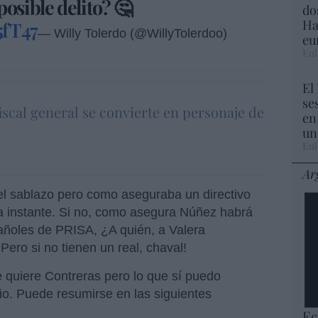
osible delito? 🤔
do
Ha
5fT47
— Willy Tolerdo (@WillyTolerdoo)
eu
Eul
El
se
iscal general se convierte en personaje de
en
un
Eul
Ar
el sablazo pero como aseguraba un directivo
a instante. Si no, como asegura Núñez habrá
pañoles de PRISA, ¿A quién, a Valera
ero si no tienen un real, chaval!
 quiere Contreras pero lo que sí puedo
io. Puede resumirse en las siguientes
.
Ec