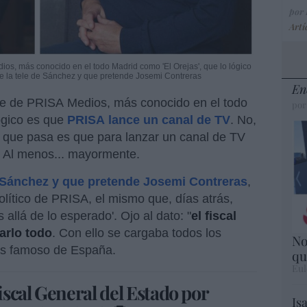
por
Artí
s, más conocido en el todo Madrid como 'El Orejas', que lo lógico
 la tele de Sánchez y que pretende Josemi Contreras
En
te de PRISA Medios, más conocido en el todo
por
lógico es que
PRISA lance un canal de TV
. No,
lo que pasa es que para lanzar un canal de TV
o. Al menos... mayormente.
e Sánchez y que pretende Josemi Contreras
,
político de PRISA, el mismo que, días atrás,
s allá de lo esperado'. Ojo al dato: "
el fiscal
arlo todo
. Con ello se cargaba todos los
No
ás famoso de España.
qu
Eul
Fiscal General del Estado por
Is