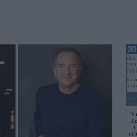
Marc
desm
ver
fals
por 
Artíc
Dia
Haz
La 
cri