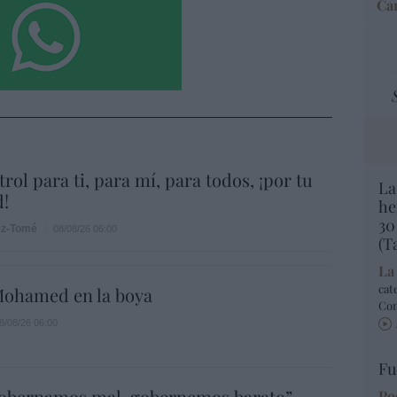
Car
rol para ti, para mí, para todos, ¡por tu
La
!
he
30
ez-Tomé
08/08/26 06:00
(T
La
cat
ohamed en la boya
Co
8/08/26 06:00
Fu
gobernamos mal, gobernemos barato”
Po