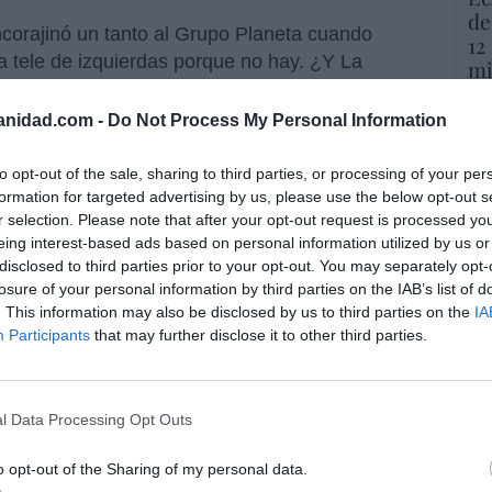
de
corajinó un tanto al Grupo Planeta cuando
12
 tele de izquierdas porque no hay. ¿Y La
mi
i es más roja que el pimentón, no como RTVE
His
fachosfera.
anidad.com -
Do Not Process My Personal Information
Vo
hi
to opt-out of the sale, sharing to third parties, or processing of your per
y 
vados: José Pablo López presenta su plan
formation for targeted advertising by us, please use the below opt-out s
op
“Trabajar para sanar la democracia”
r selection. Please note that after your opt-out request is processed y
pr
eing interest-based ads based on personal information utilized by us or
Red
disclosed to third parties prior to your opt-out. You may separately opt-
losure of your personal information by third parties on the IAB’s list of
“S
. This information may also be disclosed by us to third parties on the
IA
ca, a lo mejor hasta una empresa que sobrevive
si
Participants
that may further disclose it to other third parties.
o del abismo, como es PRISA, podría poner en
ab
umento mediático más caro del momento
po
Es
l Data Processing Opt Outs
Go
co
fónica... si Murtra se deja. Por de pronto, ya
Ma
o opt-out of the Sharing of my personal data.