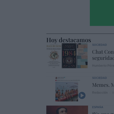
Hoy destacamos
SOCIEDAD
Chat Cont
seguridad
Humberto Pér
SOCIEDAD
Memes. M
Redacción
0
ESPAÑA
“Ya que 