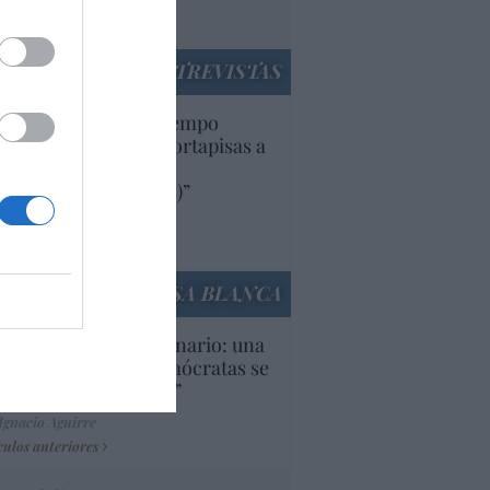
utí
panidad
ENTREVISTAS
uropa lleva mucho tiempo
iendo aranceles y cortapisas a
oductos y compañías
ricanas (y europeas)”
Ana Sánchez Arjona
culos anteriores
LA CASA BLANCA
U. Inquietante escenario: una
cera parte de los demócratas se
ine como “socialista”
Ignacio Aguirre
culos anteriores