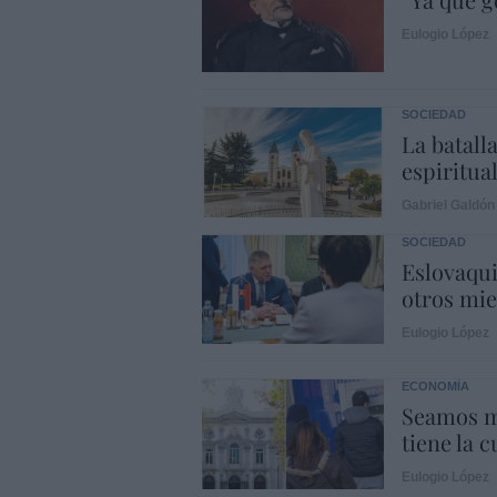
Eulogio López
SOCIEDAD
La batalla
espiritual
Gabriel Galdón
SOCIEDAD
Eslovaqui
otros mi
Eulogio López
ECONOMÍA
Seamos m
tiene la c
Eulogio López