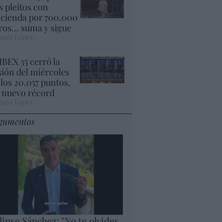
s pleitos con
cienda por 700.000
ros... suma y sigue
ogio López
 IBEX 35 cerró la
sión del miércoles
 los 20.057 puntos,
 nuevo récord
ogio López
gumentos
lipse Sánchez: "No te olvides