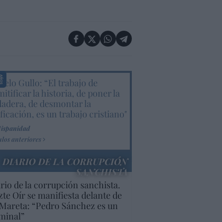
elo Gullo: “El trabajo de
itificar la historia, de poner la
dadera, de desmontar la
ificación, es un trabajo cristiano"
Hispanidad
ulos anteriores
DIARIO DE LA CORRUPCIÓN
SANCHISTA
rio de la corrupción sanchista.
te Oír se manifiesta delante de
Mareta: “Pedro Sánchez es un
minal”