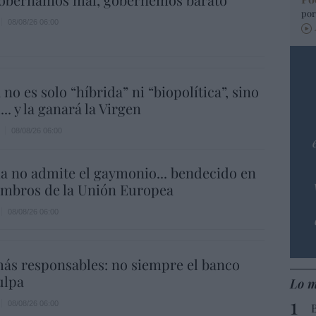
por
08/08/26 06:00
 no es solo “híbrida” ni “biopolítica”, sino
... y la ganará la Virgen
08/08/26 06:00
a no admite el gaymonio... bendecido en
embros de la Unión Europea
08/08/26 06:00
ás responsables: no siempre el banco
ulpa
Lo m
08/08/26 06:00