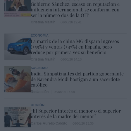
Gobierno Sánchez, escaso en reputación e
influencia internacional: se conforma con
ser la número dos de la OIT
Cristina Martín
06/08/26 12:41
ECONOMÍA
La matriz de la china MG dispara ingresos
(+59%) y ventas (+47%) en España, pero
reduce por primera vez su beneficio
Cristina Martín
06/08/26 14:18
SOCIEDAD
India. Simpatizantes del partido gobernante
de Narendra Modi hostigan a un sacerdote
católico
Redacción
06/08/26 14:09
OPINIÓN
¿El Superior interés el menor o el superior
interés de la madre del menor?
Carlos Aurelio Caldito
06/08/26 13:36