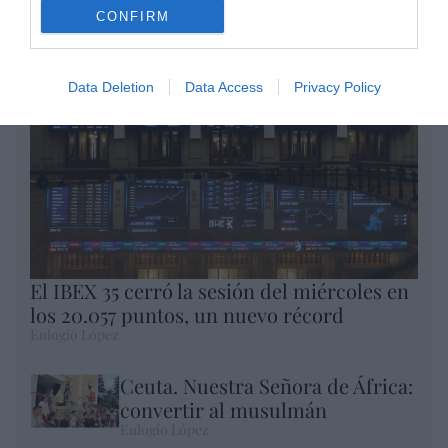
CONFIRM
por Eulogio López
Data Deletion
Data Access
Privacy Policy
El IBEX 35 cerró la sesión del miércoles en
los 20.057 puntos, un nuevo récord
Eulogio López
Ceuta. Nuestra Señora de África:
convertir al musulmán
Eulogio López