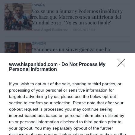
ESPAÑA
Vox se une a Sumar y Podemos (insólito) y
rechaza que Marruecos sea anfitriona del
Mundial 2030: "No es un socio fiable"
José Ángel Gutiérrez
06/08/26 13:53
OPINIÓN
“Sánchez es un sinvergüenza que ha
abandonado a su país, porque Ceuta es
España. Tenemos un Gobierno en
www.hispanidad.com -
Do Not Process My
connivencia con Marruecos”: acusa una ceutí
Personal Information
Hispanidad
06/08/26 11:30
SOCIEDAD
If you wish to opt-out of the sale, sharing to third parties, or
Ceuta y Melilla, las dos columnas de Hércules
processing of your personal or sensitive information for
Eulogio López
06/08/26 07:58
targeted advertising by us, please use the below opt-out
section to confirm your selection. Please note that after your
opt-out request is processed you may continue seeing
interest-based ads based on personal information utilized by
us or personal information disclosed to third parties prior to
your opt-out. You may separately opt-out of the further
Marcelo Gullo: “El trabajo de desmitificar la
disclosure of your personal information by third parties on the