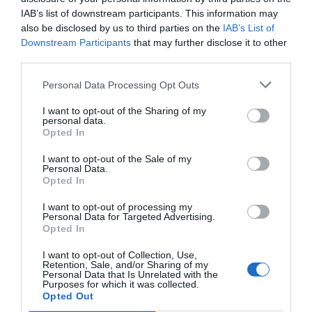
historia, de poner la verdadera, de
IAB’s list of downstream participants. This information may
desmontar la falsificación, es un trabajo
also be disclosed by us to third parties on the
IAB’s List of
cristiano"
Downstream Participants
that may further disclose it to other
third parties.
por Hispanidad
Artículos anteriores
Personal Data Processing Opt Outs
I want to opt-out of the Sharing of my
DIARIO DE LA CORRUPCIÓN SANCHISTA
personal data.
Opted In
Diario de la corrupción sanchista. La
I want to opt-out of the Sale of my
Audiencia Nacional prorroga seis meses la
Personal Data.
investigación del caso Koldo, ante el
Opted In
ingente material incautado por la UCO
I want to opt-out of processing my
Personal Data for Targeted Advertising.
por Redacción
Opted In
Artículos anteriores
I want to opt-out of Collection, Use,
Retention, Sale, and/or Sharing of my
Personal Data that Is Unrelated with the
Opinión
Purposes for which it was collected.
Opted Out
Enormes minucias